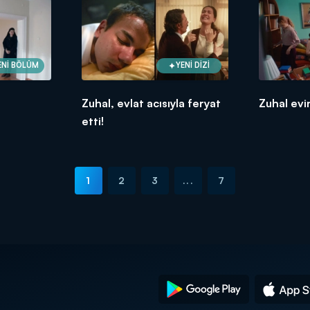
ENİ BÖLÜM
YENİ DİZİ
Zuhal, evlat acısıyla feryat
Zuhal evi
etti!
1
2
3
...
7