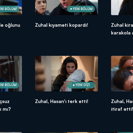
ENİ BÖLÜM
YENİ BÖLÜM
de oğlunu
Zuhal kıyameti kopardı!
Zuhal kira
karakola a
ENİ BÖLÜM
YENİ DİZİ
uçsuz
Zuhal, Hasan'ı terk etti!
Zuhal, Ha
k mı?
itiraf etti