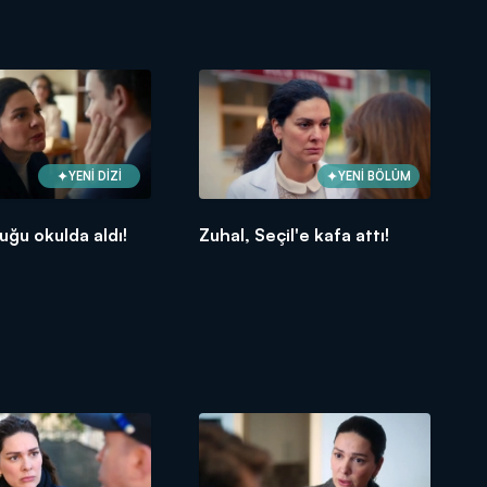
YENİ DİZİ
YENİ BÖLÜM
uğu okulda aldı!
Zuhal, Seçil'e kafa attı!