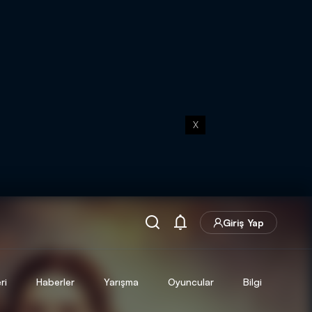
X
Giriş Yap
ri
Haberler
Yarışma
Oyuncular
Bilgi