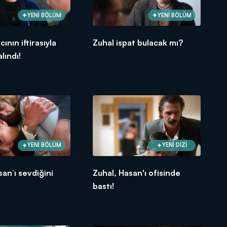
YENİ BÖLÜM
YENİ BÖLÜM
cının iftirasıyla
Zuhal ispat bulacak mı?
lındı!
YENİ BÖLÜM
YENİ DİZİ
san’ı sevdiğini
Zuhal, Hasan'ı ofisinde
!
bastı!