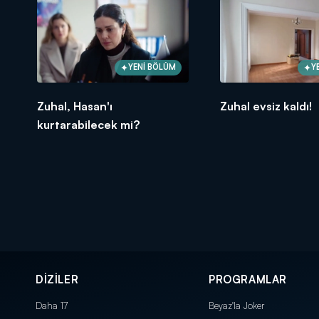
YENİ BÖLÜM
Y
Zuhal, Hasan'ı
Zuhal evsiz kaldı!
kurtarabilecek mi?
DİZİLER
PROGRAMLAR
Daha 17
Beyaz'la Joker