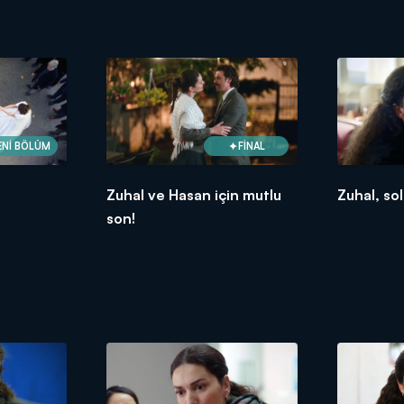
ENİ BÖLÜM
FİNAL
Zuhal ve Hasan için mutlu
Zuhal, sol
son!