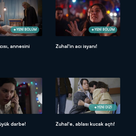
YENİ BÖLÜM
YENİ BÖLÜM
cısı, annesini
Zuhal'in acı isyanı!
YENİ DİZİ
üyük darbe!
Zuhal'e, ablası kucak açtı!