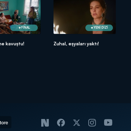
FİNAL
YENİ DİZİ
ne kavuştu!
Zuhal, eşyaları yaktı!