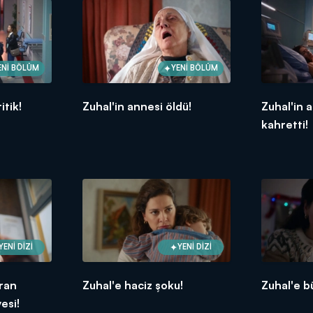
ENİ BÖLÜM
YENİ BÖLÜM
itik!
Zuhal'in annesi öldü!
Zuhal'in a
kahretti!
YENİ DİZİ
YENİ DİZİ
ıran
Zuhal'e haciz şoku!
Zuhal'e b
esi!