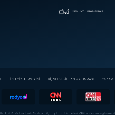
Tüm Uygulamalarımız
YE
İZLEYİCİ TEMSİLCİSİ
KİŞİSEL VERİLERİN KORUNMASI
YARDIM
AL D © 2026. Her Hakkı Saklıdır.
Bilgi Toplumu Hizmetleri MKK tarafından sağlanmakta