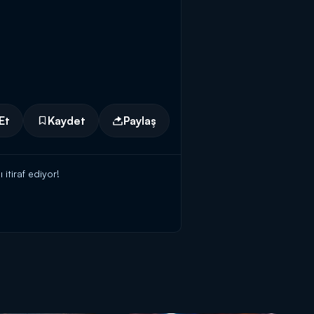
Et
Kaydet
Paylaş
tiraf ediyor!