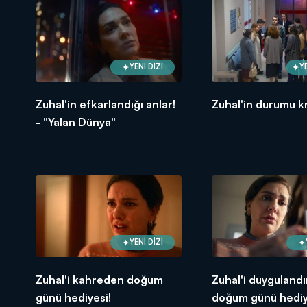
YENİ DİZİ
Y
Zuhal'in efkarlandığı anlar!
Zuhal'in durumu kr
- "Yalan Dünya"
YENİ DİZİ
Zuhal'i kahreden doğum
Zuhal'i duyguland
günü hediyesi!
doğum günü hediy