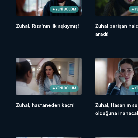
YENİ BÖLÜM
Y
Zuhal, Rıza'nın ilk aşkıymış!
Zuhal perişan hal
aradı!
YENİ BÖLÜM
Y
Zuhal, hastaneden kaçtı!
Zuhal, Hasan'ın s
olduğuna inanaca