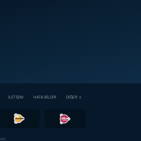
İLETİŞİM
HATA BİLDİR
DİĞER
dır.