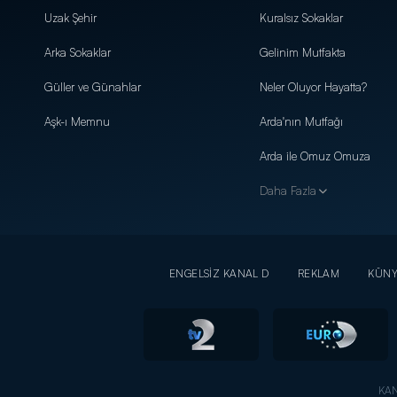
Uzak Şehir
Kuralsız Sokaklar
Arka Sokaklar
Gelinim Mutfakta
Güller ve Günahlar
Neler Oluyor Hayatta?
Aşk-ı Memnu
Arda'nın Mutfağı
Arda ile Omuz Omuza
Daha Fazla
ENGELSİZ KANAL D
REKLAM
KÜN
KAN