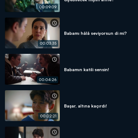
00:09:09
Babamı hâlâ seviyorsun di mi?
00:03:35
Babamın katili sensin!
00:04:26
Başar, altına kaçırdı!
00:02:21