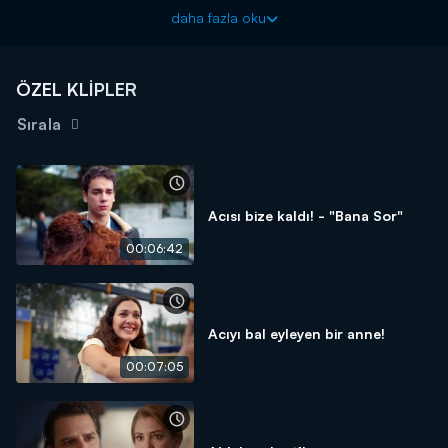
Annem Ankara yeni bölümleriyle çarşamba akşamı 20.00'de
daha fazla oku
Kanal D'de!
ÖZEL KLİPLER
Sırala
Acısı bize kaldı! - "Bana Sor"
00:06:42
Acıyı bal eyleyen bir anne!
00:07:05