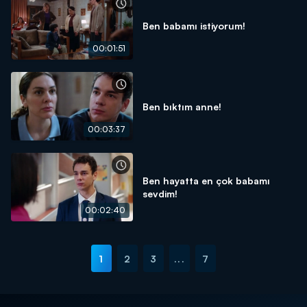
Ben babamı istiyorum!
00:01:51
Ben bıktım anne!
00:03:37
Ben hayatta en çok babamı
sevdim!
00:02:40
1
2
3
...
7