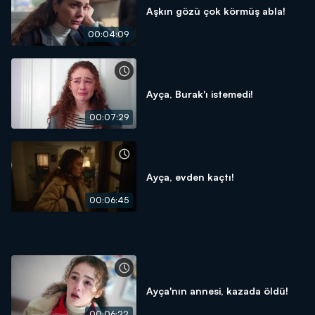
Aşkın gözü çok körmüş abla!
00:04:09
Ayça, Burak'ı istemedi!
00:07:29
Ayça, evden kaçtı!
00:06:45
Ayça'nın annesi, kazada öldü!
00:06:22