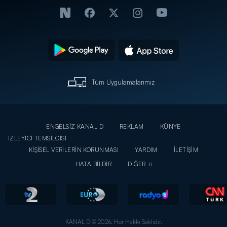
Tüm Uygulamalarımız
ENGELSİZ KANAL D
REKLAM
KÜNYE
İZLEYİCİ TEMSİLCİSİ
KİŞİSEL VERİLERİN KORUNMASI
YARDIM
İLETİŞİM
HATA BİLDİR
DİĞER
KANAL D © 2026. Her Hakkı Saklıdır.