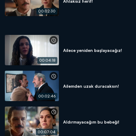
Ahlaksız herif!
00:02:30
Ailece yeniden başlayacağız!
00:04:18
Ailemden uzak duracaksın!
00:02:46
Aldırmayacağım bu bebeği!
00:07:04