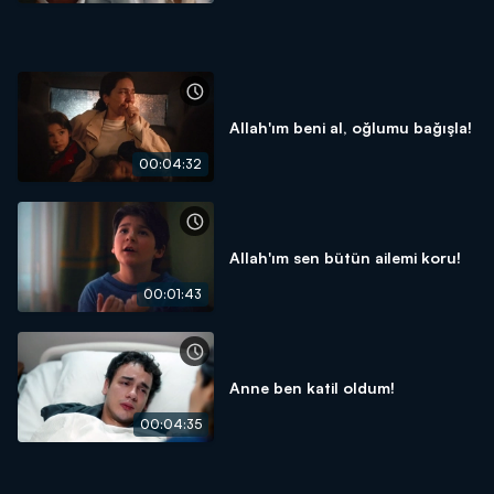
Allah'ım beni al, oğlumu bağışla!
00:04:32
Allah'ım sen bütün ailemi koru!
00:01:43
Anne ben katil oldum!
00:04:35