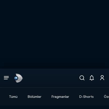
Arama
muhteşem ikili
ARAMA SONUÇLARI
Tümü
Bölümler
Fragmanlar
D-Shorts
Öze
DİĞER SONUÇLAR