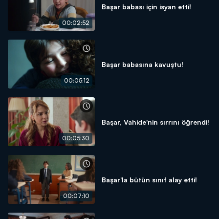
Başar babası için isyan etti!
00:02:52
Başar babasına kavuştu!
00:05:12
Başar, Vahide'nin sırrını öğrendi!
00:05:30
Başar'la bütün sınıf alay etti!
00:07:10