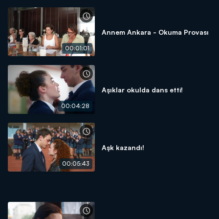
Annem Ankara - Okuma Provası
00:01:01
Aşıklar okulda dans etti!
00:04:28
Aşk kazandı!
00:05:43