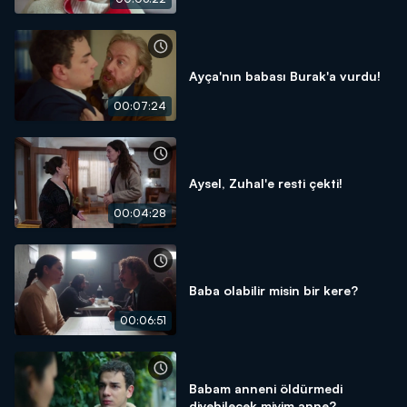
Ayça'nın babası Burak'a vurdu!
00:07:24
Aysel, Zuhal'e resti çekti!
00:04:28
Baba olabilir misin bir kere?
00:06:51
Babam anneni öldürmedi
diyebilecek miyim anne?