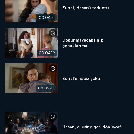
Zuhal, Hasan'ı terk etti!
00:04:31
Dokunmayacaksınız
çocuklarıma!
00:04:19
Zuhal'e haciz şoku!
00:05:43
Hasan, ailesine geri dönüyor!