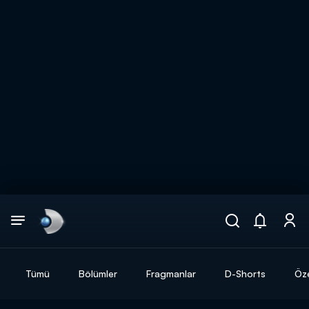
Arama
muhteşem ikili
ARAMA SONUÇLARI
Tümü
Bölümler
Fragmanlar
D-Shorts
Öze
DİĞER SONUÇLAR