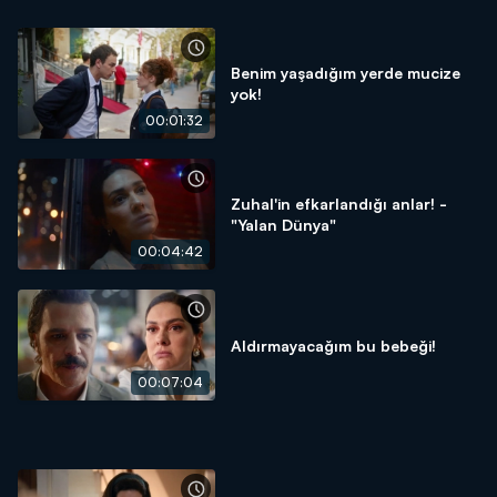
Benim yaşadığım yerde mucize
yok!
00:01:32
Zuhal'in efkarlandığı anlar! -
"Yalan Dünya"
00:04:42
Aldırmayacağım bu bebeği!
00:07:04