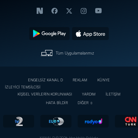
Tüm Uygulamalarımız
ENGELSİZ KANAL D
REKLAM
KÜNYE
İZLEYİCİ TEMSİLCİSİ
KİŞİSEL VERİLERİN KORUNMASI
YARDIM
İLETİŞİM
HATA BİLDİR
DİĞER
KANAL D © 2026. Her Hakkı Saklıdır.