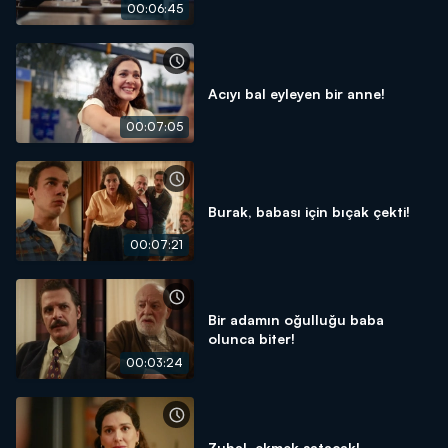
00:06:45
Acıyı bal eyleyen bir anne!
00:07:05
Burak, babası için bıçak çekti!
00:07:21
Bir adamın oğulluğu baba
olunca biter!
00:03:24
Zuhal, ekmek satacak!