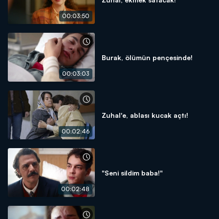
00:03:50
Burak, ölümün pençesinde!
00:03:03
Zuhal'e, ablası kucak açtı!
00:02:46
"Seni sildim baba!"
00:02:48