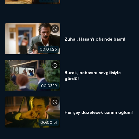
Zuhal, Hasan'ı ofisinde bastı!
00:03:25
Burak, babasını sevgilisiyle
gördü!
00:03:19
Her şey düzelecek canım oğlum!
00:00:51