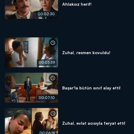
Ahlaksız herif!
00:02:30
Zuhal, resmen kovuldu!
00:03:39
Başar'la bütün sınıf alay etti!
00:07:10
Zuhal, evlat acısıyla feryat etti!
00:06:19