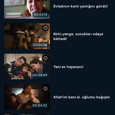
Evladının kanlı yastığını gördü!
00:03:19
Kötü yenge, çocukları odaya
kilitledi!
00:02:58
Yeni ev heyecanı!
00:05:49
Allah'ım beni al, oğlumu bağışla!
00:04:32