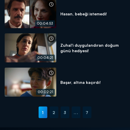
Hasan, bebeği istemedi!
00:04:53
Zuhal'i duygulandıran doğum
günü hediyesi!
00:04:21
Başar, altına kaçırdı!
00:02:21
1
2
3
...
7