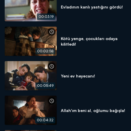
Evladının kanlı yastığını gördü!
00:03:19
Kötü yenge, çocukları odaya
kilitledi!
00:02:58
Yeni ev heyecanı!
00:05:49
Allah'ım beni al, oğlumu bağışla!
00:04:32