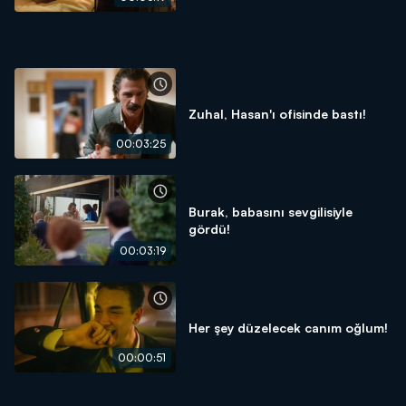
Zuhal, Hasan'ı ofisinde bastı!
00:03:25
Burak, babasını sevgilisiyle
gördü!
00:03:19
Her şey düzelecek canım oğlum!
00:00:51