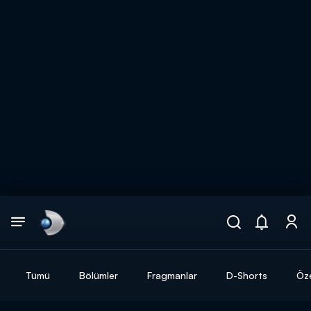
Arama
muhteşem ikili
ARAMA SONUÇLARI
Tümü
Bölümler
Fragmanlar
D-Shorts
Öze
DİĞER SONUÇLAR