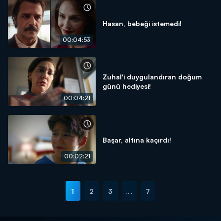
Hasan, bebeği istemedi!
00:04:53
Zuhal'i duygulandıran doğum
günü hediyesi!
00:04:21
Başar, altına kaçırdı!
00:02:21
1
2
3
...
7