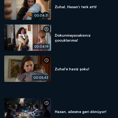
Zuhal, Hasan'ı terk etti!
00:04:31
Dokunmayacaksınız
çocuklarıma!
00:04:19
Zuhal'e haciz şoku!
00:05:43
Hasan, ailesine geri dönüyor!