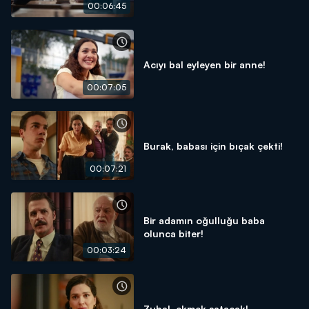
00:06:45
Acıyı bal eyleyen bir anne!
00:07:05
Burak, babası için bıçak çekti!
00:07:21
Bir adamın oğulluğu baba
olunca biter!
00:03:24
Zuhal, ekmek satacak!