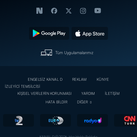
Tüm Uygulamalarımız
ENGELSİZ KANAL D
REKLAM
KÜNYE
İZLEYİCİ TEMSİLCİSİ
KİŞİSEL VERİLERİN KORUNMASI
YARDIM
İLETİŞİM
HATA BİLDİR
DİĞER
KANAL D © 2026. Her Hakkı Saklıdır.