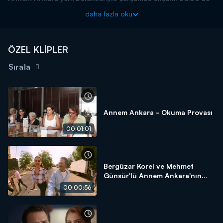
Kanal D'de!
daha fazla oku
ÖZEL KLİPLER
Sırala
Annem Ankara - Okuma Provası
00:01:01
Bergüzar Korel ve Mehmet
Günsür'lü Annem Ankara'nın
çekimleri başladı!
00:00:56