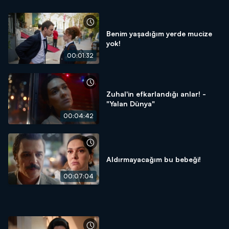
Benim yaşadığım yerde mucize
yok!
00:01:32
Zuhal'in efkarlandığı anlar! -
"Yalan Dünya"
00:04:42
Aldırmayacağım bu bebeği!
00:07:04