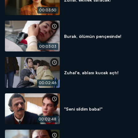
00:03:50
Burak, ölümün pençesinde!
00:03:03
Zuhal'e, ablası kucak açtı!
00:02:46
"Seni sildim baba!"
00:02:48