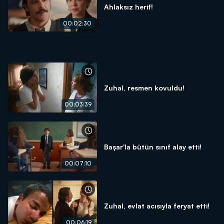
Ahlaksız herif!
00:02:30
Zuhal, resmen kovuldu!
00:03:39
Başar'la bütün sınıf alay etti!
00:07:10
Zuhal, evlat acısıyla feryat etti!
00:06:19