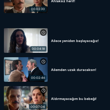
Ahlaksız herif!
00:02:30
Ailece yeniden başlayacağız!
00:04:18
Ailemden uzak duracaksın!
00:02:46
Aldırmayacağım bu bebeği!
00:07:04