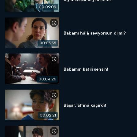
00:09:09
Babamı hâlâ seviyorsun di mi?
00:03:35
Babamın katili sensin!
00:04:26
Başar, altına kaçırdı!
00:02:21