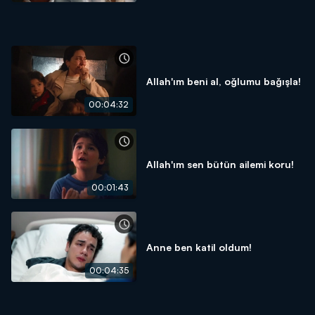
Allah'ım beni al, oğlumu bağışla!
00:04:32
Allah'ım sen bütün ailemi koru!
00:01:43
Anne ben katil oldum!
00:04:35