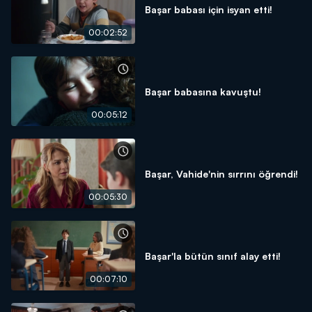
Başar babası için isyan etti!
00:02:52
Başar babasına kavuştu!
00:05:12
Başar, Vahide'nin sırrını öğrendi!
00:05:30
Başar'la bütün sınıf alay etti!
00:07:10