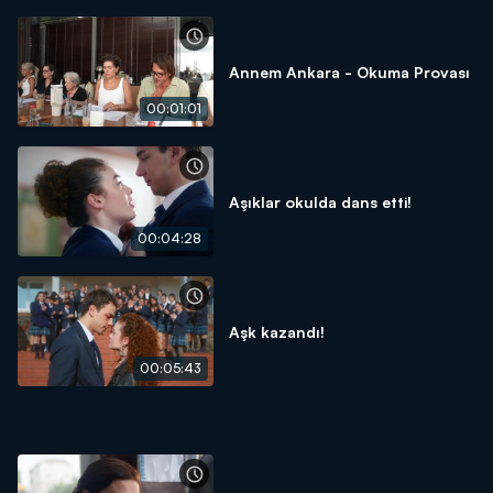
Annem Ankara - Okuma Provası
00:01:01
Aşıklar okulda dans etti!
00:04:28
Aşk kazandı!
00:05:43