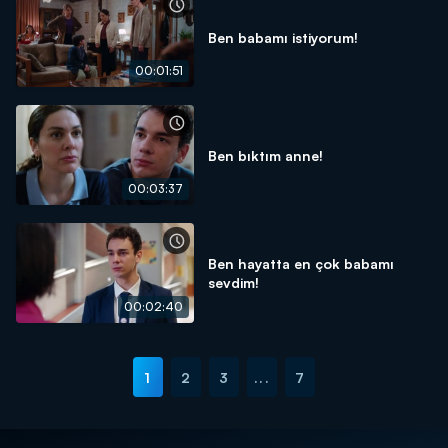
Ben babamı istiyorum!
00:01:51
Ben bıktım anne!
00:03:37
Ben hayatta en çok babamı
sevdim!
00:02:40
1
2
3
...
7