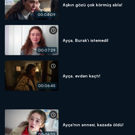
Aşkın gözü çok körmüş abla!
00:04:09
Ayça, Burak'ı istemedi!
00:07:29
Ayça, evden kaçtı!
00:06:45
Ayça'nın annesi, kazada öldü!
00:06:22