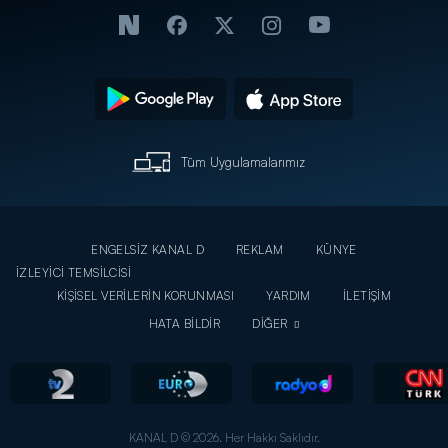
Tüm Uygulamalarımız
ENGELSİZ KANAL D
REKLAM
KÜNYE
İZLEYİCİ TEMSİLCİSİ
KİŞİSEL VERİLERİN KORUNMASI
YARDIM
İLETİŞİM
HATA BİLDİR
DİĞER
KANAL D © 2026. Her Hakkı Saklıdır.