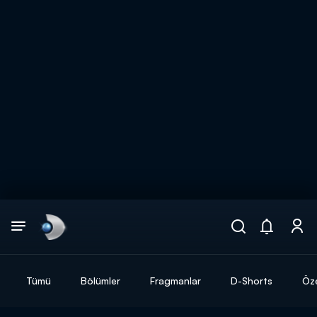
Arama
muhteşem ikili
ARAMA SONUÇLARI
Tümü
Bölümler
Fragmanlar
D-Shorts
Öze
DİĞER SONUÇLAR