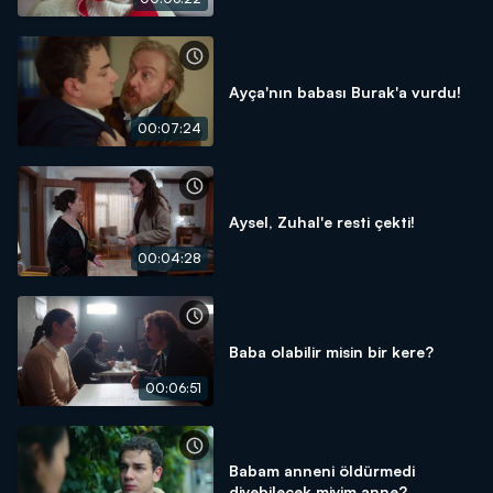
Ayça'nın babası Burak'a vurdu!
00:07:24
Aysel, Zuhal'e resti çekti!
00:04:28
Baba olabilir misin bir kere?
00:06:51
Babam anneni öldürmedi
diyebilecek miyim anne?