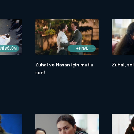
ENİ BÖLÜM
FİNAL
Zuhal ve Hasan için mutlu
Zuhal, sol
son!