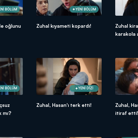
ENİ BÖLÜM
YENİ BÖLÜM
de oğlunu
Zuhal kıyameti kopardı!
Zuhal kira
karakola a
ENİ BÖLÜM
YENİ DİZİ
uçsuz
Zuhal, Hasan'ı terk etti!
Zuhal, Ha
k mı?
itiraf etti