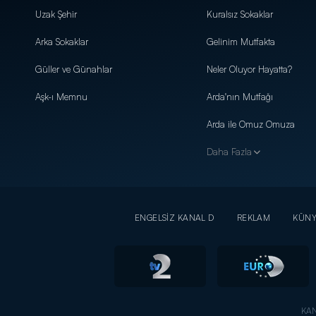
Uzak Şehir
Kuralsız Sokaklar
Arka Sokaklar
Gelinim Mutfakta
Güller ve Günahlar
Neler Oluyor Hayatta?
Aşk-ı Memnu
Arda'nın Mutfağı
Arda ile Omuz Omuza
Daha Fazla
ENGELSİZ KANAL D
REKLAM
KÜN
KAN