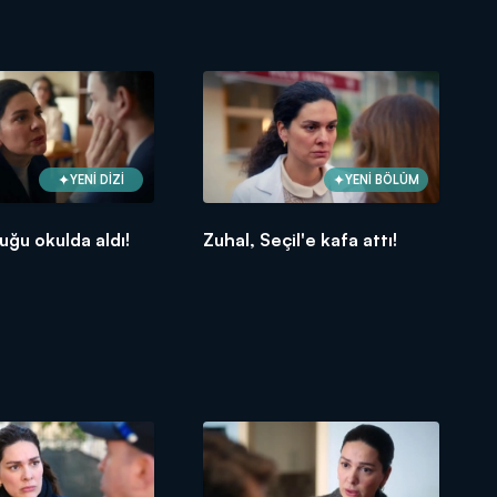
YENİ DİZİ
YENİ BÖLÜM
uğu okulda aldı!
Zuhal, Seçil'e kafa attı!