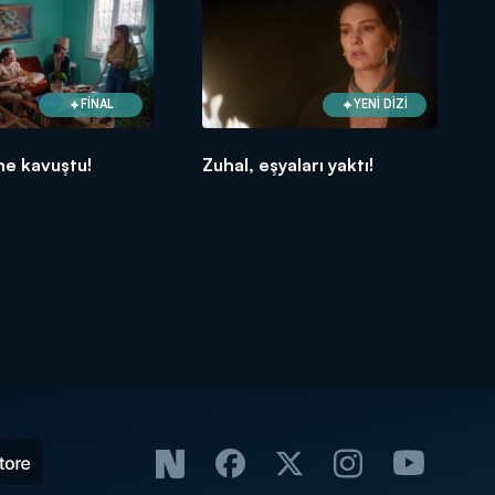
FİNAL
YENİ DİZİ
ne kavuştu!
Zuhal, eşyaları yaktı!