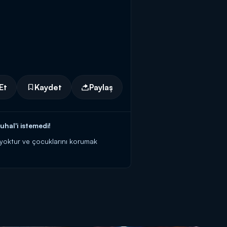
Et
Kaydet
Paylaş
al'i istemedi!
i yoktur ve çocuklarını korumak