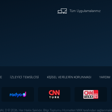
Tüm Uygulamalarımız
YE
İZLEYİCİ TEMSİLCİSİ
KİŞİSEL VERİLERİN KORUNMASI
YARDIM
AL D © 2026. Her Hakkı Saklıdır.
Bilgi Toplumu Hizmetleri MKK tarafından sağlanmakta