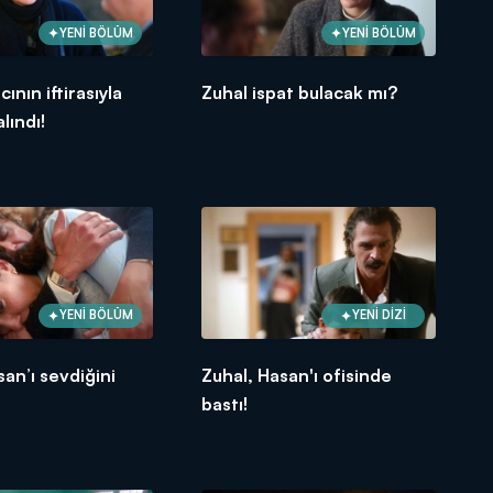
YENİ BÖLÜM
YENİ BÖLÜM
cının iftirasıyla
Zuhal ispat bulacak mı?
lındı!
YENİ BÖLÜM
YENİ DİZİ
san’ı sevdiğini
Zuhal, Hasan'ı ofisinde
!
bastı!