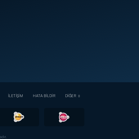
İLETİŞİM
HATA BİLDİR
DİĞER
dır.