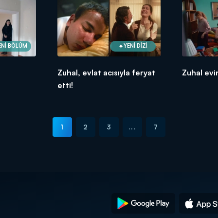
ENİ BÖLÜM
YENİ DİZİ
Zuhal, evlat acısıyla feryat
Zuhal evi
etti!
1
2
3
...
7