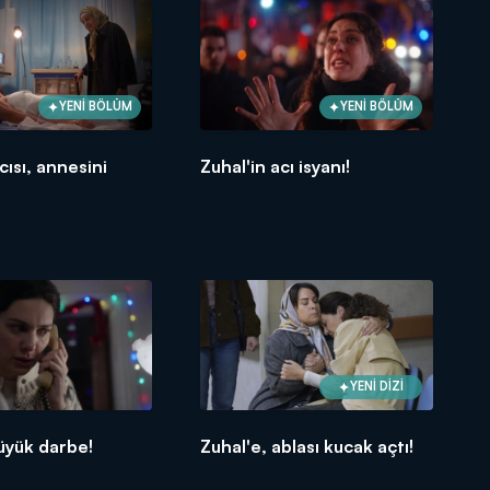
YENİ BÖLÜM
YENİ BÖLÜM
cısı, annesini
Zuhal'in acı isyanı!
YENİ DİZİ
üyük darbe!
Zuhal'e, ablası kucak açtı!