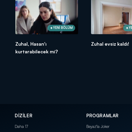
YENİ BÖLÜM
Y
Zuhal, Hasan'ı
Zuhal evsiz kaldı!
kurtarabilecek mi?
DİZİLER
PROGRAMLAR
Daha 17
Beyaz'la Joker