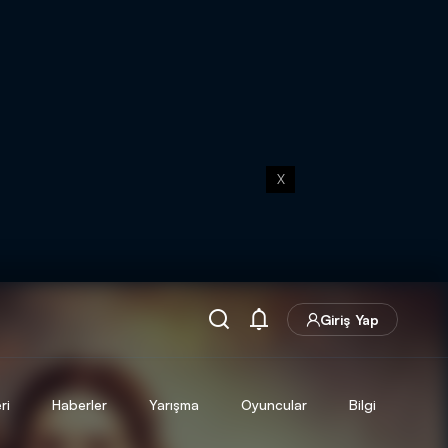
X
Giriş Yap
ri
Haberler
Yarışma
Oyuncular
Bilgi