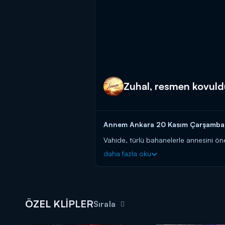
Zuhal, resmen kovuld
Annem Ankara 20 Kasım Çarşamba ya
Vahide, türlü bahanelerle annesini ön
zorundadır. Abla kardeş adeta iki yab
daha fazla oku
Annem Ankara yeni bölümleriyle ça
ÖZEL KLİPLER
Sırala