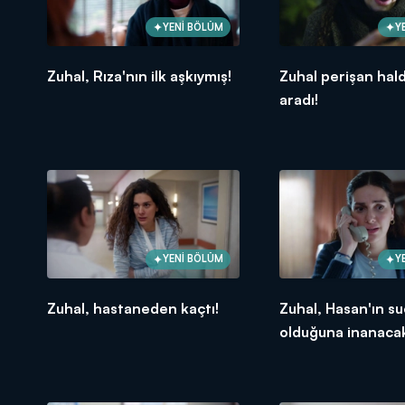
YENİ BÖLÜM
Y
Zuhal, Rıza'nın ilk aşkıymış!
Zuhal perişan hal
aradı!
YENİ BÖLÜM
Y
Zuhal, hastaneden kaçtı!
Zuhal, Hasan'ın s
olduğuna inanaca