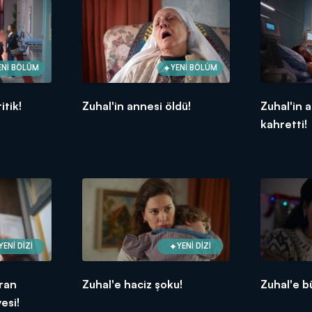
ENİ BÖLÜM
YENİ BÖLÜM
itik!
Zuhal'in annesi öldü!
Zuhal'in a
kahretti!
YENİ DİZİ
YENİ DİZİ
ıran
Zuhal'e haciz şoku!
Zuhal'e b
esi!