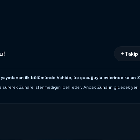
u!
Takip 
yınlanan ilk bölümünde Vahide, üç çocuğuyla evlerinde kalan Zuh
e sürerek Zuhal'e istenmediğini belli eder. Ancak Zuhal'in gidecek yer
ancı gibidir.
rşamba akşamı 20.00'de Kanal D'de!