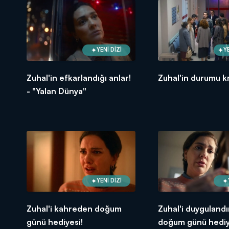
YENİ DİZİ
Y
Zuhal'in efkarlandığı anlar!
Zuhal'in durumu kr
- "Yalan Dünya"
YENİ DİZİ
Zuhal'i kahreden doğum
Zuhal'i duyguland
günü hediyesi!
doğum günü hediy