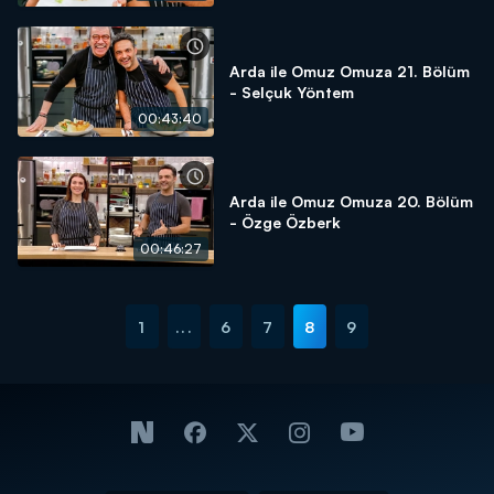
Arda ile Omuz Omuza 21. Bölüm
- Selçuk Yöntem
00:43:40
Arda ile Omuz Omuza 20. Bölüm
- Özge Özberk
00:46:27
1
...
6
7
8
9