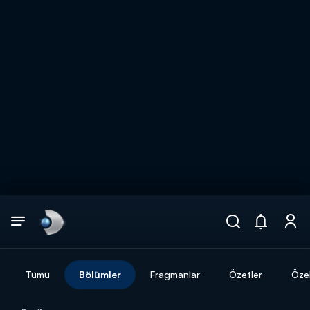
Arama
muhteşem ikili
ARAMA SONUÇLARI
Tümü
Bölümler
Fragmanlar
Özetler
Özel
DİĞER SONUÇLAR