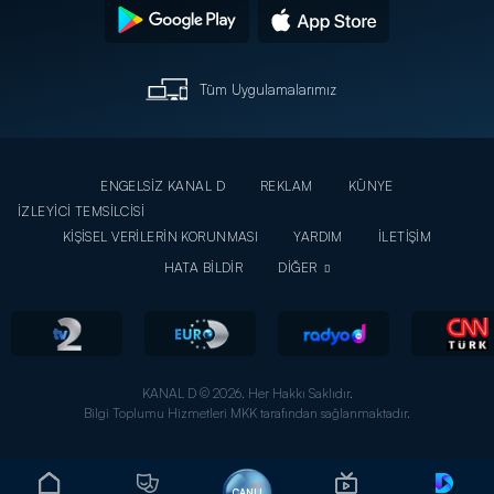
Tüm Uygulamalarımız
ENGELSİZ KANAL D
REKLAM
KÜNYE
İZLEYİCİ TEMSİLCİSİ
KİŞİSEL VERİLERİN KORUNMASI
YARDIM
İLETİŞİM
HATA BİLDİR
DİĞER
KANAL D © 2026. Her Hakkı Saklıdır.
Bilgi Toplumu Hizmetleri MKK tarafından sağlanmaktadır.
CANLI