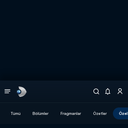
Arama
muhteşem ikili
ARAMA SONUÇLARI
Tümü
Bölümler
Fragmanlar
Özetler
Özel
DİĞER SONUÇLAR