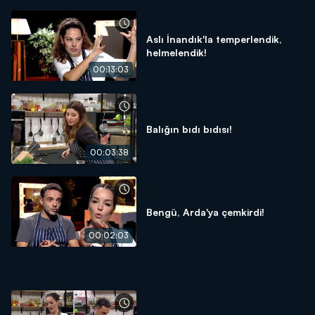
Aslı İnandık'la temperlendik,
helmelendik!
00:13:03
Balığın bıdı bıdısı!
00:03:38
Bengü, Arda'ya çemkirdi!
00:02:03