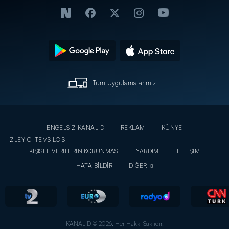
Tüm Uygulamalarımız
ENGELSİZ KANAL D
REKLAM
KÜNYE
İZLEYİCİ TEMSİLCİSİ
KİŞİSEL VERİLERİN KORUNMASI
YARDIM
İLETİŞİM
HATA BİLDİR
DİĞER
KANAL D © 2026. Her Hakkı Saklıdır.