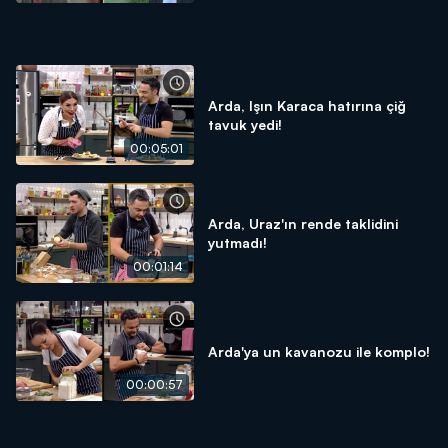
Arda, Işın Karaca hatırına çiğ
tavuk yedi!
00:05:01
Arda, Uraz'ın rende taklidini
yutmadı!
00:01:14
Arda'ya un kavanozu ile komplo!
00:00:57