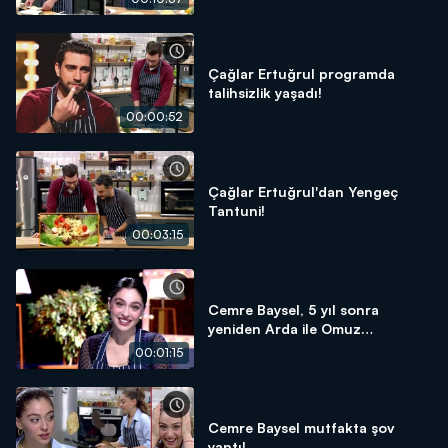
Çağlar Ertuğrul programda
talihsizlik yaşadı!
00:00:52
Çağlar Ertuğrul'dan Yengeç
Tantuni!
00:03:15
Cemre Baysel, 5 yıl sonra
yeniden Arda ile Omuz
Omuza'da!
00:01:15
Cemre Baysel mutfakta şov
yaptı!