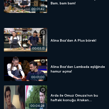
Bam, bam bam!
00:01:42
Alina Boz'dan A Plus börek!
00:03:13
Alina Boz'dan Lambada eşliğinde
hamur açma!
00:01:00
Arda ile Omuz Omuza'nın bu
haftaki konuğu Atakan
Hoşgören oldu!
00:04:28