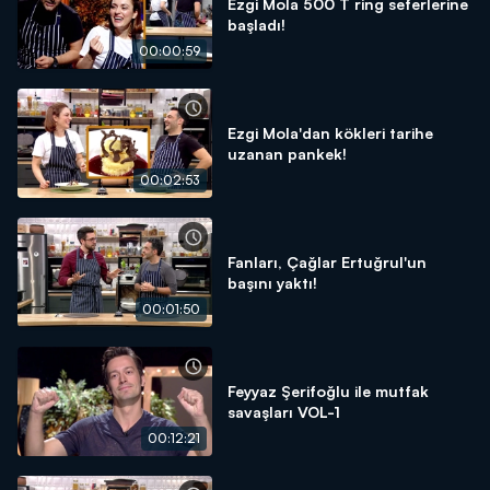
Ezgi Mola 500 T ring seferlerine
başladı!
00:00:59
Ezgi Mola'dan kökleri tarihe
uzanan pankek!
00:02:53
Fanları, Çağlar Ertuğrul'un
başını yaktı!
00:01:50
Feyyaz Şerifoğlu ile mutfak
savaşları VOL-1
00:12:21