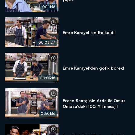
00:11:16
Emre Karayel sınıfta kaldı!
00:03:27
Emre Karayel'den gotik börek!
00:03:15
Ercan Saatçi'nin Arda ile Omuz
Omuza'daki 100. Yıl mesajı!
00:01:16