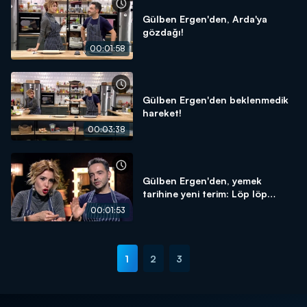
Gülben Ergen'den, Arda'ya
gözdağı!
00:01:58
Gülben Ergen'den beklenmedik
hareket!
00:03:38
Gülben Ergen'den, yemek
tarihine yeni terim: Löp löp
portakal dilimleme!
00:01:53
1
2
3