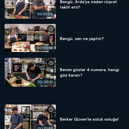
Bengü, Arda'ya neden rüşvet
teklif etti?
00:01:08
Bengü, sen ne yaptın?
00:02:58
Benim gözler 4 numara, hangi
göz kararı?
00:00:51
Berker Güven'le soluk soluğa!
00:10:57