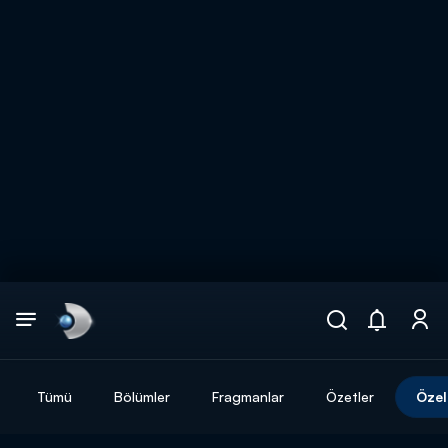
Arama
muhteşem ikili
ARAMA SONUÇLARI
Tümü
Bölümler
Fragmanlar
Özetler
Özel
DİĞER SONUÇLAR