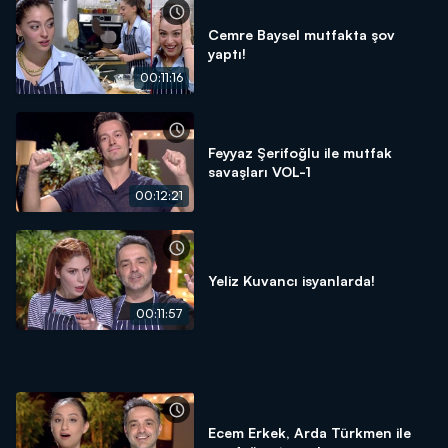
Cemre Baysel mutfakta şov
yaptı!
00:11:16
Feyyaz Şerifoğlu ile mutfak
savaşları VOL-1
00:12:21
Yeliz Kuvancı isyanlarda!
00:11:57
Ecem Erkek, Arda Türkmen ile