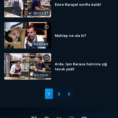
Emre Karayel sınıfta kaldı!
00:03:27
Mahlep ne ola ki?
00:01:44
Arda, Işın Karaca hatırına çiğ
tavuk yedi!
00:05:01
1
2
3