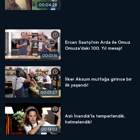
Hoşgören oldu!
00:04:28
Ercan Saatçi'nin Arda ile Omuz
Omuza'daki 100. Yıl mesajı!
00:01:16
İlker Aksum mutfağa girince bir
ilk yaşandı!
00:01:27
Aslı İnandık'la temperlendik,
helmelendik!
00:13:03