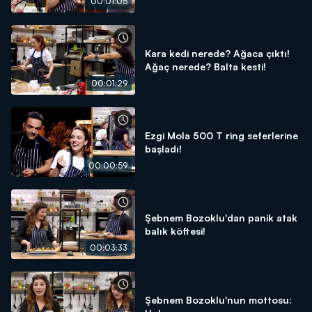
00:01:05
Kara kedi nerede? Ağaca çıktı!
Ağaç nerede? Balta kesti!
00:01:29
Ezgi Mola 500 T ring seferlerine
başladı!
00:00:59
Şebnem Bozoklu'dan panik atak
balık köftesi!
00:03:33
Şebnem Bozoklu'nun mottosu: