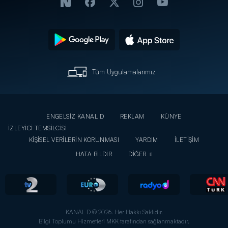
Tüm Uygulamalarımız
ENGELSİZ KANAL D
REKLAM
KÜNYE
İZLEYİCİ TEMSİLCİSİ
KİŞİSEL VERİLERİN KORUNMASI
YARDIM
İLETİŞİM
HATA BİLDİR
DİĞER
KANAL D © 2026. Her Hakkı Saklıdır.
Bilgi Toplumu Hizmetleri MKK tarafından sağlanmaktadır.