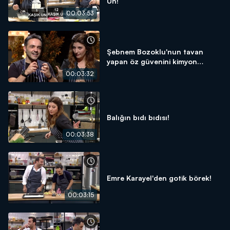
Un!
00:03:53
Şebnem Bozoklu'nun tavan
yapan öz güvenini kimyon
indirdi!
00:03:32
Balığın bıdı bıdısı!
00:03:38
Emre Karayel'den gotik börek!
00:03:15