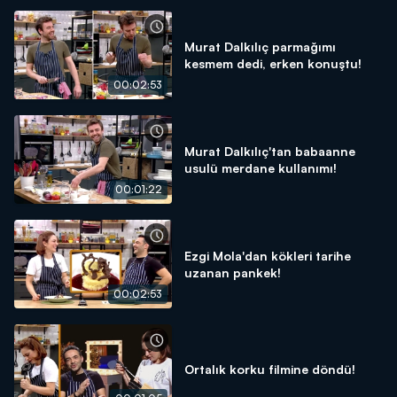
Murat Dalkılıç parmağımı
kesmem dedi, erken konuştu!
00:02:53
Murat Dalkılıç'tan babaanne
usulü merdane kullanımı!
00:01:22
Ezgi Mola'dan kökleri tarihe
uzanan pankek!
00:02:53
Ortalık korku filmine döndü!