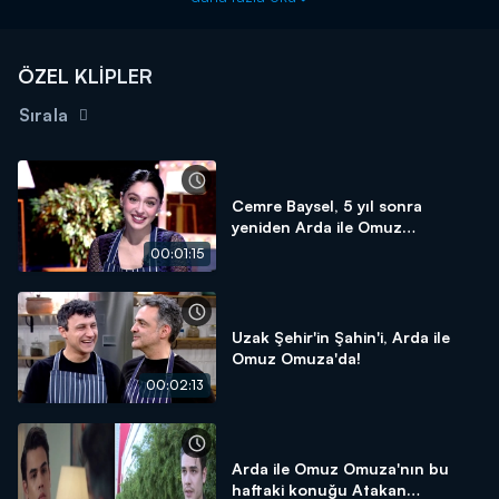
ÖZEL KLİPLER
Sırala
Cemre Baysel, 5 yıl sonra
yeniden Arda ile Omuz
Omuza'da!
00:01:15
Uzak Şehir'in Şahin'i, Arda ile
Omuz Omuza'da!
00:02:13
Arda ile Omuz Omuza'nın bu
haftaki konuğu Atakan