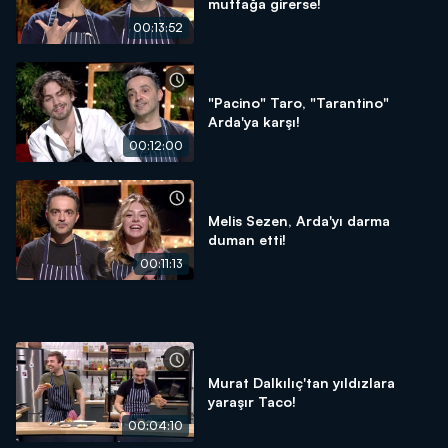
mutfağa girerse!
00:13:52
"Pacino" Taro, "Tarantino"
Arda'ya karşı!
00:12:00
Melis Sezen, Arda'yı darma
duman etti!
00:11:13
Murat Dalkılıç'tan yıldızlara
yaraşır Taco!
00:04:10