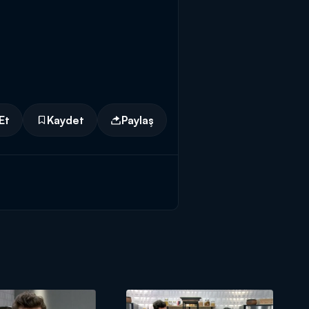
Et
Kaydet
Paylaş