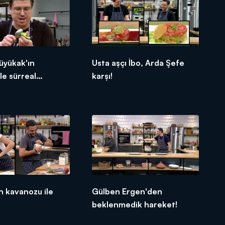
üyükak'ın
Usta aşçı İbo, Arda Şefe
le sürreal
karşı!
n kavanozu ile
Gülben Ergen'den
beklenmedik hareket!