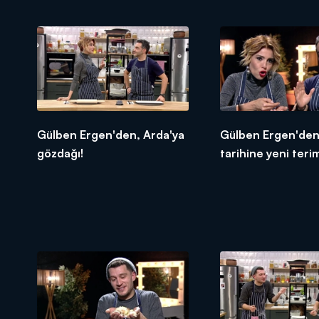
Gülben Ergen'den, Arda'ya
Gülben Ergen'den
gözdağı!
tarihine yeni teri
portakal dilimlem