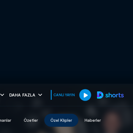
muhteşem ikili
DAHA FAZLA
CANLI YAYIN
I
manlar
Özetler
Özel Klipler
Haberler