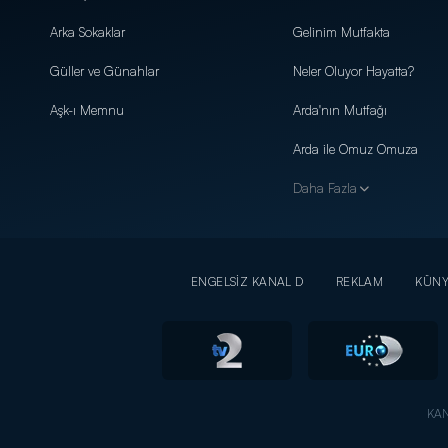
Arka Sokaklar
Gelinim Mutfakta
Güller ve Günahlar
Neler Oluyor Hayatta?
Aşk-ı Memnu
Arda'nın Mutfağı
Arda ile Omuz Omuza
Daha Fazla
ENGELSİZ KANAL D
REKLAM
KÜN
KAN