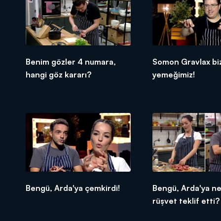
Benim gözler 4 numara,
Somon Gravlax biz
hangi göz kararı?
yemeğimiz!
Bengü, Arda'ya çemkirdi!
Bengü, Arda'ya n
rüşvet teklif etti?