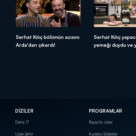
Serhat Kılıç bölümün acısını
Serhat Kılıç yapac
Arda'dan çıkardı!
yemeği duydu ve yı
DİZİLER
PROGRAMLAR
Daha 17
Beyaz'la Joker
Uzak Şehir
Kuralsız Sokaklar