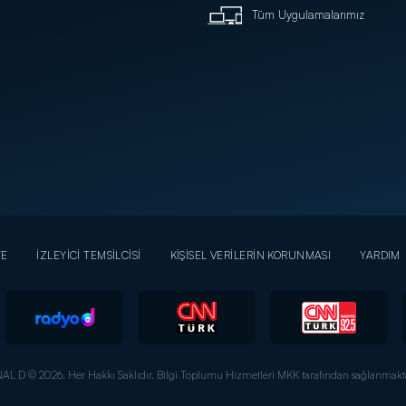
Tüm Uygulamalarımız
YE
İZLEYİCİ TEMSİLCİSİ
KİŞİSEL VERİLERİN KORUNMASI
YARDIM
AL D © 2026. Her Hakkı Saklıdır.
Bilgi Toplumu Hizmetleri MKK tarafından sağlanmakta