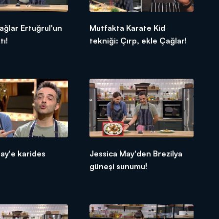
Çağlar Ertuğrul'un
Mutfakta Karate Kid
tı!
tekniği: Çırp, ekle Çağlar!
ay'e karides
Jessica May'den Brezilya
güneşi sunumu!