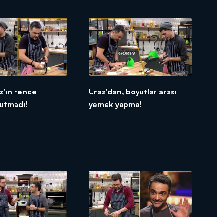
z'ın rende
Uraz'dan, boyutlar arası
yutmadı!
yemek yapma!