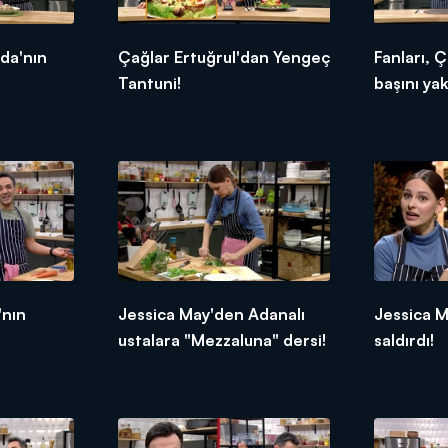
rda'nın
Çağlar Ertuğrul'dan Yengeç
Fanları, 
Tantuni!
başını yak
'nın
Jessica May'den Adanalı
Jessica M
ustalara "Mezzaluna" dersi!
saldırdı!