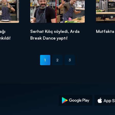
ağı
Serhat Kılıç söyledi, Arda
Mutfakta 
kıldı!
Break Dance yaptı!
1
2
3