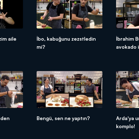
im aile
İbo, kabuğunu zezstledin
İbrahim B
mi?
avokado i
çalışması!
eden
Bengü, sen ne yaptın?
Arda'ya u
komplo!