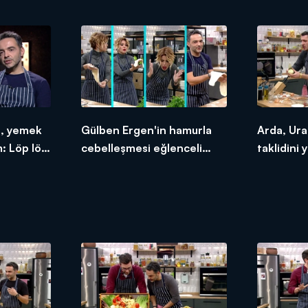
, yemek
Gülben Ergen'in hamurla
Arda, Ura
m: Löp löp
cebelleşmesi eğlenceli
taklidini 
e!
anlara neden oldu!