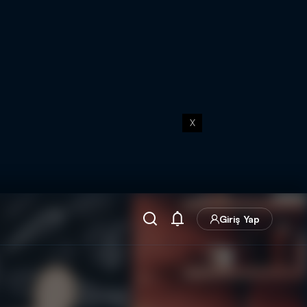
X
Giriş Yap