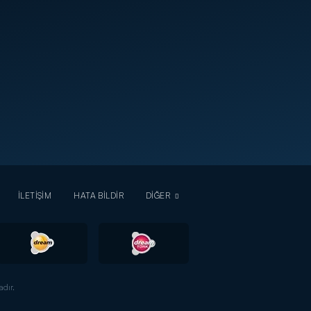
İLETİŞİM
HATA BİLDİR
DİĞER
dır.