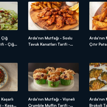
- Çiğ
Arda'nın Mutfağı - Soslu
Arda'nın 
ifi - Çiğ
Tavuk Kanatları Tarifi -
Çıtır Pata
l Yapılır?
Soslu Tavuk Kanatları Nasıl
Çıtır Pata
Yapılır?
 Kaşarlı
Arda'nın Mutfağı - Vişneli
Arda'nın 
i - Kaşarlı
Crumble Muffin Tarifi -
Brokoli Ta