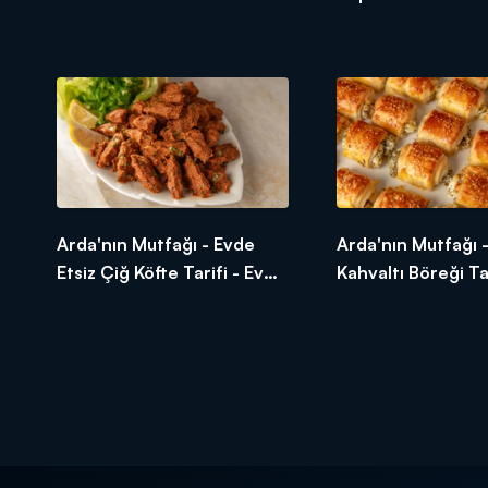
Noodle Nasıl Yapılır?
Tepsi Köftesi Nasıl
Arda'nın Mutfağı - Evde
Arda'nın Mutfağı -
Etsiz Çiğ Köfte Tarifi - Evde
Kahvaltı Böreği Tar
Etsiz Çiğ Köfte Nasıl Yapılır?
Kahvaltı Böreği Na
Yapılır?