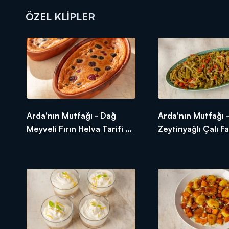
ÖZEL KLIPLER
DİĞER SONUÇLAR
Arda'nın Mutfağı - Dağ
Arda'nın Mutfağı 
Meyveli Fırın Helva Tarifi -
Zeytinyağlı Çalı F
Dağ Meyveli Fırın Helva
Tarifi - Zeytinyağlı
Nasıl Yapılır?
Fasulye Nasıl Yapıl