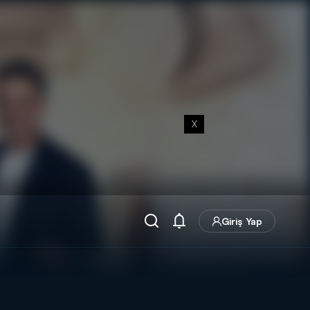
X
Giriş Yap