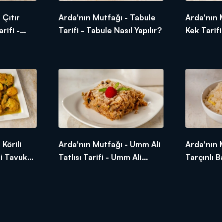
 Çıtır
Arda'nın Mutfağı - Tabule
Arda'nın 
rifi -
Tarifi - Tabule Nasıl Yapılır?
Kek Tarifi
ası Nasıl
Yapılır?
Körili
Arda'nın Mutfağı - Umm Ali
Arda'nın 
li Tavuk
Tatlısı Tarifi - Umm Ali
Tarçınlı B
Tatlısı Nasıl Yapılır?
- Limonlu
Pilavı Nası