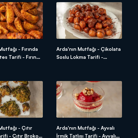
Mutfağı - Fırında
Arda'nın Mutfağı - Çikolata
tes Tarifi - Fırında
Soslu Lokma Tarifi -
tes Nasıl Yapılır?
Çikolata Soslu Lokma Nasıl
Yapılır?
Mutfağı - Çıtır
Arda'nın Mutfağı - Ayvalı
rifi - Çıtır Brokoli
İrmik Tatlısı Tarifi - Ayvalı