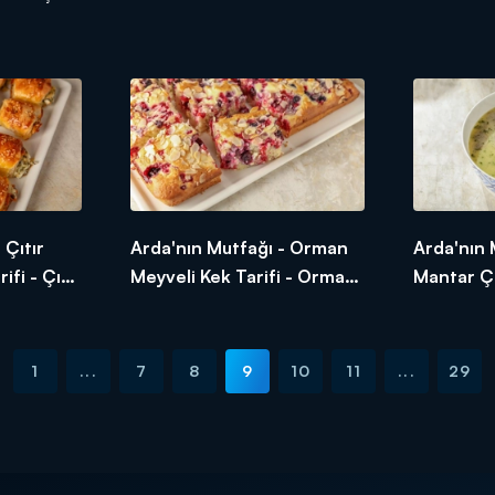
 Yapılır?
Vişneli Crumble Muffin
Nasıl Yapı
Nasıl Yapılır?
 Çıtır
Arda'nın Mutfağı - Orman
Arda'nın 
ifi - Çıtır
Meyveli Kek Tarifi - Orman
Mantar Ço
sıl
Meyveli Kek Nasıl Yapılır?
Kremalı 
Nasıl Yapı
1
...
7
8
9
10
11
...
29