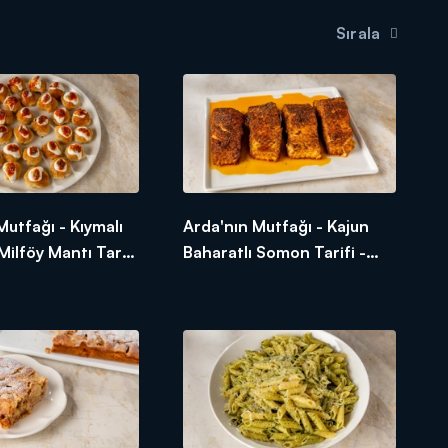
Sırala
Mutfağı - Kıymalı
Arda'nın Mutfağı - Kajun
Milföy Mantı Tarifi
Baharatlı Somon Tarifi -
Patatesli Milföy
Kajun Baharatlı Somon
l Yapılır?
Nasıl Yapılır?