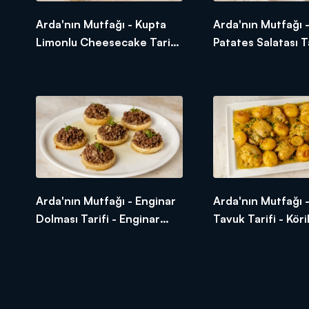
Arda'nın Mutfağı - Kupta
Arda'nın Mutfağı -
Limonlu Cheesecake Tarifi
Patates Salatası Ta
- Kupta
Çıtır Patates Salat
Limonlu Cheesecakeı Nasıl
Yapılır?
Yapılır?
Arda'nın Mutfağı - Enginar
Arda'nın Mutfağı - 
Dolması Tarifi - Enginar
Tavuk Tarifi - Köri
Dolması Nasıl Yapılır?
Nasıl Yapılır?