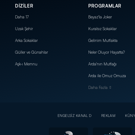
DİZİLER
PROGRAMLAR
Daha 17
Beyaz'la Joker
Uzak Şehir
Kuralsız Sokaklar
Arka Sokaklar
Gelinim Mutfakta
Güller ve Günahlar
Neler Oluyor Hayatta?
Aşk-ı Memnu
Arda'nın Mutfağı
Arda ile Omuz Omuza
Daha Fazla
ENGELSİZ KANAL D
REKLAM
KÜN