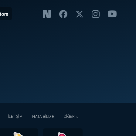
İLETİŞİM
HATA BİLDİR
DİĞER