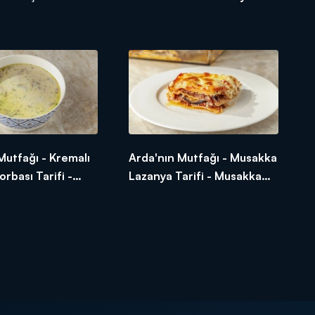
lır?
İrmik Tatlısı Nasıl Yapılır?
Mutfağı - Kremalı
Arda'nın Mutfağı - Musakka
rbası Tarifi -
Lazanya Tarifi - Musakka
Mantar Çorbası
Lazanya Nasıl Yapılır?
lır?