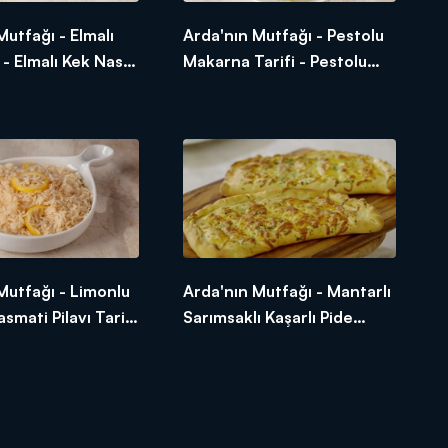
Mutfağı - Elmalı
Arda'nın Mutfağı - Pestolu
 - Elmalı Kek Nasıl
Makarna Tarifi - Pestolu
Makarna Nasıl Yapılır?
Mutfağı - Limonlu
Arda'nın Mutfağı - Mantarlı
asmati Pilavı Tarifi
Sarımsaklı Kaşarlı Pide
 Tarçınlı Basmati
Tarifi - Mantarlı Sarımsaklı
l Yapılır?
Kaşarlı Pide Nasıl Yapılır?