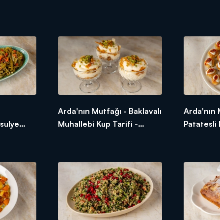
-
Arda'nın Mutfağı - Baklavalı
Arda'nın 
asulye
Muhallebi Kup Tarifi -
Patatesli 
 Çalı
Baklavalı Muhallebi Kup
- Kıymalı 
ır?
Nasıl Yapılır?
Mantı Nası