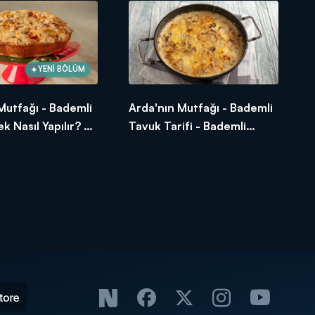
YENİ BÖLÜM
Mutfağı - Bademli
Arda'nın Mutfağı - Bademli
ek Nasıl Yapılır? -
Tavuk Tarifi - Bademli
ftalili Kek Tarifi
Tavuk Nasıl Yapılır?