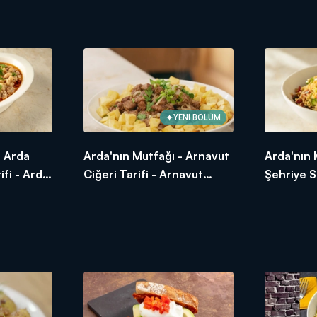
Tarifi -
Köftesi Ta
yesi Nasıl
YENİ BÖLÜM
- Arda
Arda'nın Mutfağı - Arnavut
Arda'nın 
ifi - Arda
Ciğeri Tarifi - Arnavut
Şehriye S
l Yapılır?
Ciğeri Nasıl Yapılır?
Yapılır? 
Salatası T