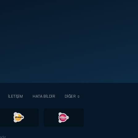
İLETİŞİM
HATA BİLDİR
DİĞER
dır.