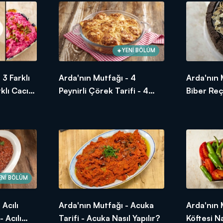
ş
YENİ BÖLÜM
 3 Farklı
Arda'nın Mutfağı - 4
Arda'nın 
sonra
rklı Cacık
Peynirli Çörek Tarifi - 4
Biber Reç
Peynirli Çörek Nasıl Yapılır?
Tarifi - A
Puding Kek
Mevsiminde ürünler, ustasından lezzetler ve tabii ki Arda'nın dok
maya devam ediyor!
ENİ BÖLÜM
 Acılı
Arda'nın Mutfağı - Acuka
Arda'nın 
 Acılı
Tarifi - Acuka Nasıl Yapılır?
Köftesi Na