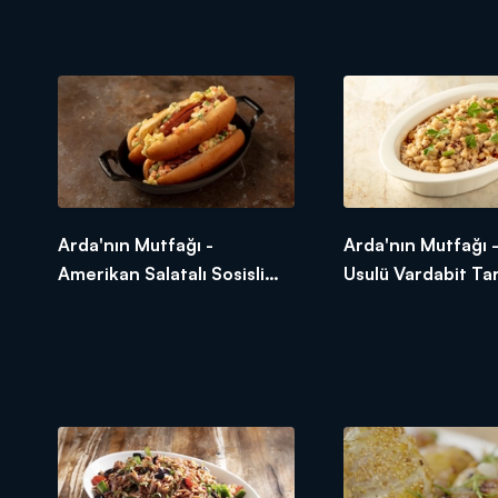
Tatlı Mısır Ekmeği Nasıl
Meksika Fasulyesi 
Yapılır?
Acılı Meksika Fasul
Yapılır?
Arda'nın Mutfağı -
Arda'nın Mutfağı 
Amerikan Salatalı Sosisli
Usulü Vardabit Tar
Tarifi - Amerikan Salatalı
Usulü Vardabit Nası
Sosisli Nasıl Yapılır?