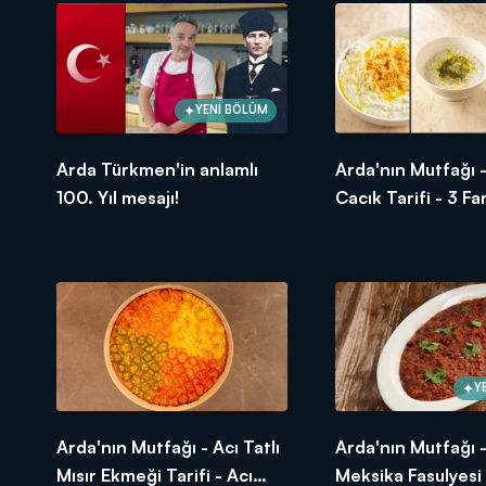
1 adet patates - küçük küp doğranmı
Tuz
Karabiber
1 yemek kaşığı toz şeker
1 adet defne yaprağı
YENİ BÖLÜM
2,5 - 3 su bardağı su
1 adet iri boy domates
Arda Türkmen'in anlamlı
Arda'nın Mutfağı -
1/2 su bardağı zeytinyağı - piştikten 
100. Yıl mesajı!
Cacık Tarifi - 3 Fa
Üzeri için;
Nasıl Yapılır?
Maydanoz - ince kıyılmış
Arda'nın Mutfağı'nda neler mi var? 
hayatınıza, mutfağınıza lezzet kat
Y
Arda'nın Mutfağı - Acı Tatlı
Arda'nın Mutfağı -
Mısır Ekmeği Tarifi - Acı
Meksika Fasulyesi -