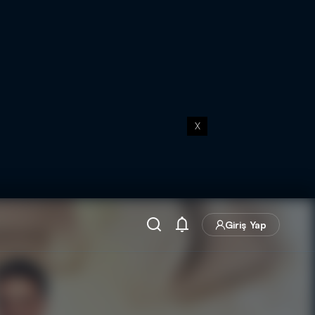
X
Giriş Yap