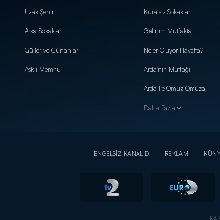
Uzak Şehir
Kuralsız Sokaklar
Arka Sokaklar
Gelinim Mutfakta
Güller ve Günahlar
Neler Oluyor Hayatta?
Aşk-ı Memnu
Arda'nın Mutfağı
Arda ile Omuz Omuza
Daha Fazla
ENGELSİZ KANAL D
REKLAM
KÜN
KAN