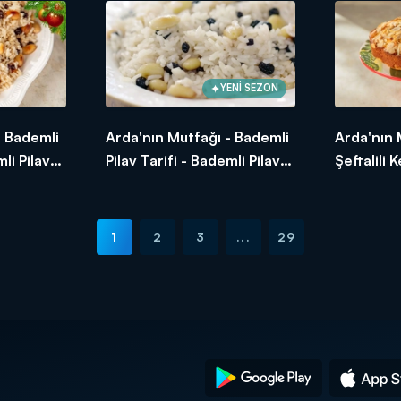
YENİ SEZON
- Bademli
Arda'nın Mutfağı - Bademli
Arda'nın 
mli Pilav
Pilav Tarifi - Bademli Pilav
Şeftalili K
Nasıl Yapılır?
Bademli Şe
1
2
3
...
29