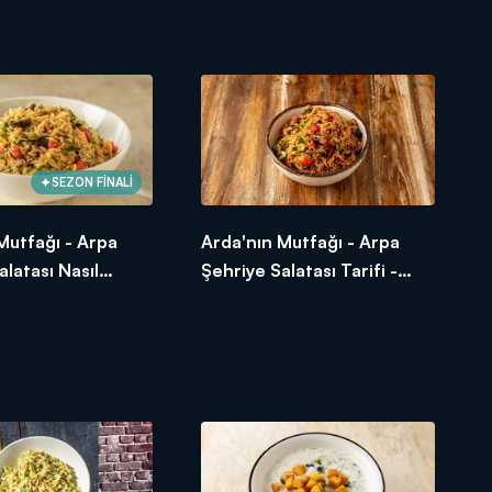
rifi
Pastası Nasıl Yapılır?
SEZON FİNALİ
Mutfağı - Arpa
Arda'nın Mutfağı - Arpa
alatası Nasıl
Şehriye Salatası Tarifi -
- Arpa Şehriye
Arpa Şehriye Salatası Nasıl
arifi
Yapılır?