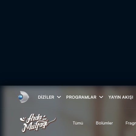
Arama
DIZILER
PROGRAMLAR
YAYIN AKIŞI
ARAMA SONUÇLAR
Tümü
Bölümler
Frag