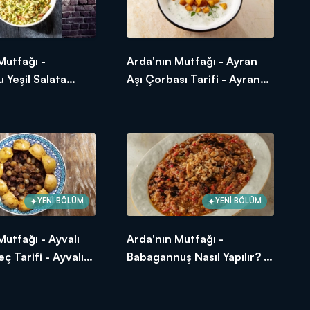
Mutfağı -
Arda'nın Mutfağı - Ayran
 Yeşil Salata
Aşı Çorbası Tarifi - Ayran
vokadolu Yeşil
Aşı Çorbası Nasıl Yapılır?
ıl Yapılır?
YENİ BÖLÜM
YENİ BÖLÜM
Mutfağı - Ayvalı
Arda'nın Mutfağı -
ç Tarifi - Ayvalı
Babagannuş Nasıl Yapılır? -
ç Nasıl Yapılır?
Babagannuş Tarifi