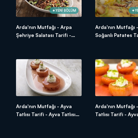
YENİ BÖLÜM
Y
Arda'nın Mutfağı - Arpa
Arda'nın Mutfağı 
Şehriye Salatası Tarifi -
Soğanlı Patates Ta
Arpa Şehriye Salatası Nasıl
Arpacık Soğanlı P
Yapılır?
Nasıl Yapılır?
Arda'nın Mutfağı - Ayva
Arda'nın Mutfağı 
Tatlısı Tarifi - Ayva Tatlısı
Tatlısı Tarifi - Ayv
Nasıl Yapılır?
Nasıl Yapılır?