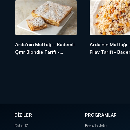
Arda'nın Mutfağı - Bademli
Arda'nın Mutfağı 
Çıtır Blondie Tarifi -
Pilav Tarifi - Bade
Bademli Çıtır Blondie Nasıl
Nasıl Yapılır?
Yapılır?
DİZİLER
PROGRAMLAR
Daha 17
Beyaz'la Joker