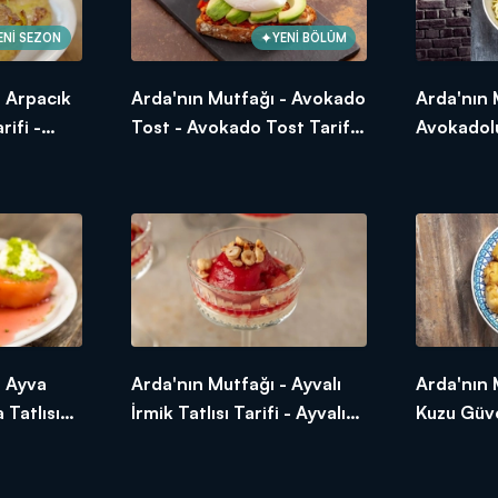
ENİ SEZON
YENİ BÖLÜM
- Arpacık
Arda'nın Mutfağı - Avokado
Arda'nın 
rifi -
Tost - Avokado Tost Tarifi -
Avokadolu
atates
Avokado Tost Nasıl Yapılır?
Tarifi - A
Salata Nas
- Ayva
Arda'nın Mutfağı - Ayvalı
Arda'nın 
a Tatlısı
İrmik Tatlısı Tarifi - Ayvalı
Kuzu Güve
İrmik Tatlısı Nasıl Yapılır?
Kuzu Güve