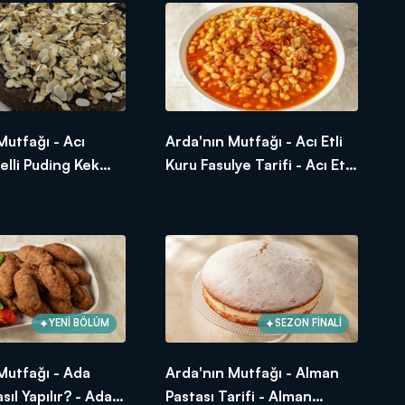
Mutfağı - Acı
Arda'nın Mutfağı - Acı Etli
elli Puding Kek
Kuru Fasulye Tarifi - Acı Etli
cı Biber Reçelli
Kuru Fasulye Nasıl Yapılır?
 Nasıl Yapılır?
unuşları! Arda'nın Mutfağı
YENİ BÖLÜM
SEZON FİNALİ
Mutfağı - Ada
Arda'nın Mutfağı - Alman
sıl Yapılır? - Ada
Pastası Tarifi - Alman