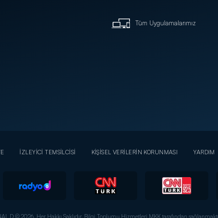
Tüm Uygulamalarımız
YE
İZLEYİCİ TEMSİLCİSİ
KİŞİSEL VERİLERİN KORUNMASI
YARDIM
AL D © 2026. Her Hakkı Saklıdır.
Bilgi Toplumu Hizmetleri MKK tarafından sağlanmakta