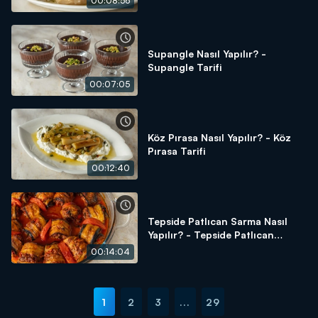
00:08:56
Supangle Nasıl Yapılır? -
Supangle Tarifi
00:07:05
Köz Pırasa Nasıl Yapılır? - Köz
Pırasa Tarifi
00:12:40
Tepside Patlıcan Sarma Nasıl
Yapılır? - Tepside Patlıcan
Sarma Tarifi
00:14:04
1
2
3
...
29