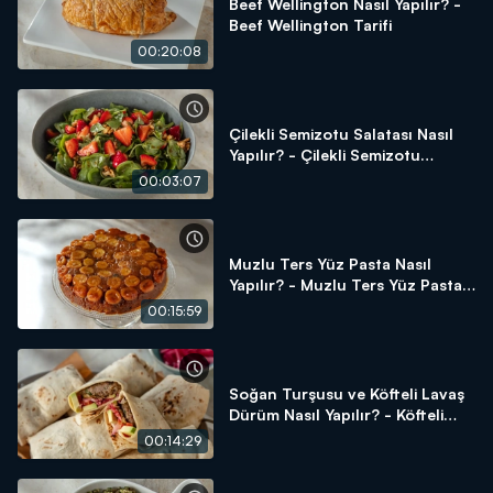
Beef Wellington Nasıl Yapılır? -
Beef Wellington Tarifi
00:20:08
Çilekli Semizotu Salatası Nasıl
Yapılır? - Çilekli Semizotu
Salatası Tarifi
00:03:07
Muzlu Ters Yüz Pasta Nasıl
Yapılır? - Muzlu Ters Yüz Pasta
Tarifi
00:15:59
Soğan Turşusu ve Köfteli Lavaş
Dürüm Nasıl Yapılır? - Köfteli
Lavaş Dürüm Tarifi
00:14:29