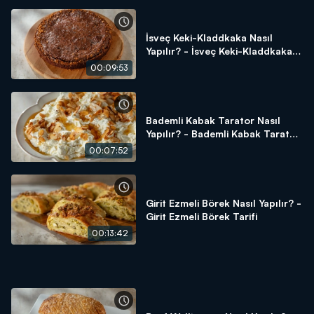
İsveç Keki-Kladdkaka Nasıl
Yapılır? - İsveç Keki-Kladdkaka
Tarifi
00:09:53
Bademli Kabak Tarator Nasıl
Yapılır? - Bademli Kabak Tarator
Tarifi
00:07:52
Girit Ezmeli Börek Nasıl Yapılır? -
Girit Ezmeli Börek Tarifi
00:13:42