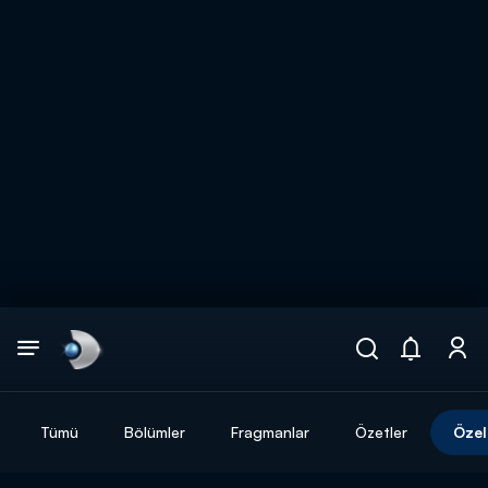
Arama
muhteşem ikili
ARAMA SONUÇLARI
Tümü
Bölümler
Fragmanlar
Özetler
Özel
DİĞER SONUÇLAR