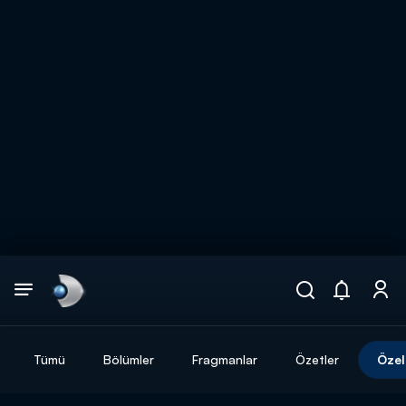
Arama
muhteşem ikili
ARAMA SONUÇLARI
Tümü
Bölümler
Fragmanlar
Özetler
Özel
DİĞER SONUÇLAR