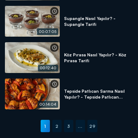
Supangle Nasıl Yapılır? -
Supangle Tarifi
00:07:05
Köz Pırasa Nasıl Yapılır? - Köz
Pırasa Tarifi
00:12:40
Tepside Patlıcan Sarma Nasıl
Yapılır? - Tepside Patlıcan
Sarma Tarifi
00:14:04
1
2
3
...
29