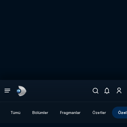
Arama
muhteşem ikili
ARAMA SONUÇLARI
Tümü
Bölümler
Fragmanlar
Özetler
Özel
DİĞER SONUÇLAR