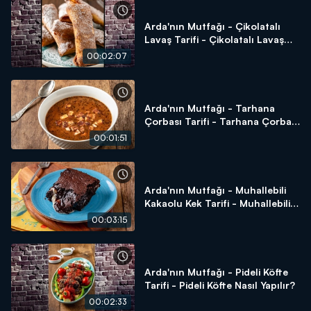
Arda'nın Mutfağı - Çikolatalı
Lavaş Tarifi - Çikolatalı Lavaş
Nasıl Yapılır?
00:02:07
Arda'nın Mutfağı - Tarhana
Çorbası Tarifi - Tarhana Çorbası
Nasıl Yapılır?
00:01:51
Arda'nın Mutfağı - Muhallebili
Kakaolu Kek Tarifi - Muhallebili
Kakaolu Kek Nasıl Yapılır?
00:03:15
Arda'nın Mutfağı - Pideli Köfte
Tarifi - Pideli Köfte Nasıl Yapılır?
00:02:33