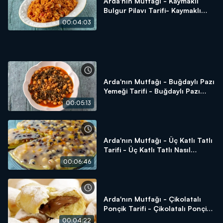
Arda'nın Mutfağı - Kaymaklı
Bulgur Pilavı Tarifi- Kaymaklı
Bulgur Pilavı Nasıl Yapılır?
00:04:03
Arda'nın Mutfağı - Buğdaylı Pazı
Yemeği Tarifi - Buğdaylı Pazı
Yemeği Nasıl Yapılır?
00:05:13
Arda'nın Mutfağı - Üç Katlı Tatlı
Tarifi - Üç Katlı Tatlı Nasıl
Yapılır?
00:06:46
Arda'nın Mutfağı - Çikolatalı
Ponçik Tarifi - Çikolatalı Ponçik
Nasıl Yapılır?
00:04:22