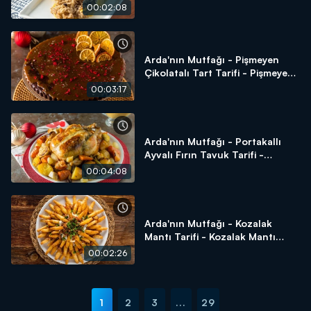
Perde Pilavı Nasıl Yapılır?
00:02:08
Arda'nın Mutfağı - Pişmeyen
Çikolatalı Tart Tarifi - Pişmeyen
Çikolatalı Tart Nasıl Yapılır?
00:03:17
Arda'nın Mutfağı - Portakallı
Ayvalı Fırın Tavuk Tarifi -
Portakallı Ayvalı Fırın Tavuk
00:04:08
Nasıl Yapılır?
Arda'nın Mutfağı - Kozalak
Mantı Tarifi - Kozalak Mantı
Nasıl Yapılır?
00:02:26
1
2
3
...
29