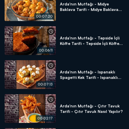
Arda'nın Mutfağı - Midye
Baklava Tarifi - Midye Baklava
Nasıl Yapılır?
00:07:20
Arda'nın Mutfağı - Tepside İçli
Köfte Tarifi - Tepside İçli Köfte
Nasıl Yapılır?
00:06:11
Arda'nın Mutfağı - Ispanaklı
Spagetti Kek Tarifi - Ispanaklı
Spagetti Kek Nasıl Yapılır?
00:07:13
Arda'nın Mutfağı - Çıtır Tavuk
Tarifi - Çıtır Tavuk Nasıl Yapılır?
00:02:17