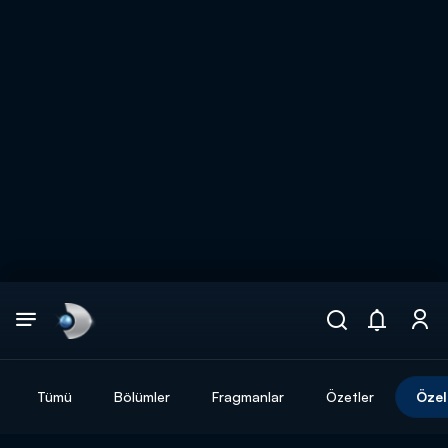
Arama
muhteşem ikili
ARAMA SONUÇLARI
Tümü
Bölümler
Fragmanlar
Özetler
Özel
DİĞER SONUÇLAR