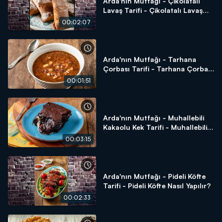
Arda'nın Mutfağı - Çikolatalı
Lavaş Tarifi - Çikolatalı Lavaş
Nasıl Yapılır?
00:02:07
Arda'nın Mutfağı - Tarhana
Çorbası Tarifi - Tarhana Çorbası
Nasıl Yapılır?
00:01:51
Arda'nın Mutfağı - Muhallebili
Kakaolu Kek Tarifi - Muhallebili
Kakaolu Kek Nasıl Yapılır?
00:03:15
Arda'nın Mutfağı - Pideli Köfte
Tarifi - Pideli Köfte Nasıl Yapılır?
00:02:33