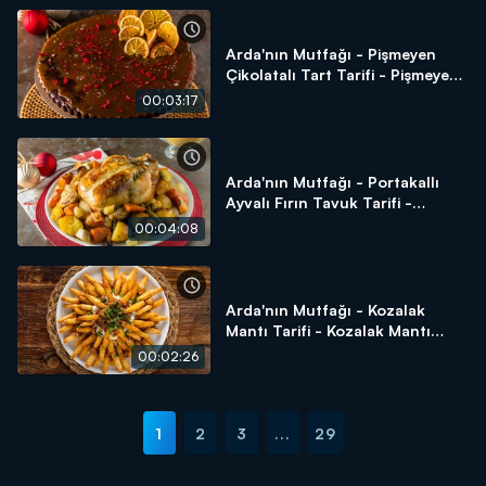
Arda'nın Mutfağı - Pişmeyen
Çikolatalı Tart Tarifi - Pişmeyen
Çikolatalı Tart Nasıl Yapılır?
00:03:17
Arda'nın Mutfağı - Portakallı
Ayvalı Fırın Tavuk Tarifi -
Portakallı Ayvalı Fırın Tavuk
00:04:08
Nasıl Yapılır?
Arda'nın Mutfağı - Kozalak
Mantı Tarifi - Kozalak Mantı
Nasıl Yapılır?
00:02:26
1
2
3
...
29