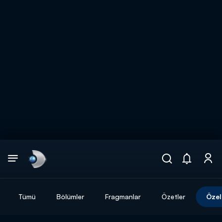
Arama
muhteşem ikili
ARAMA SONUÇLARI
Tümü
Bölümler
Fragmanlar
Özetler
Özel
DİĞER SONUÇLAR