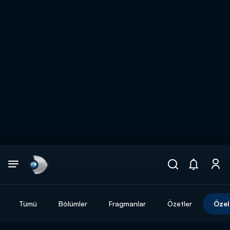
Arama
muhteşem ikili
ARAMA SONUÇLARI
Tümü
Bölümler
Fragmanlar
Özetler
Özel
DİĞER SONUÇLAR