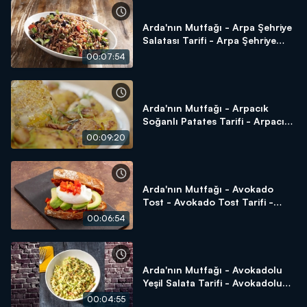
Arda'nın Mutfağı - Arpa Şehriye
Salatası Tarifi - Arpa Şehriye
Salatası Nasıl Yapılır?
00:07:54
Arda'nın Mutfağı - Arpacık
Soğanlı Patates Tarifi - Arpacık
Soğanlı Patates Nasıl Yapılır?
00:09:20
Arda'nın Mutfağı - Avokado
Tost - Avokado Tost Tarifi -
Avokado Tost Nasıl Yapılır?
00:06:54
Arda'nın Mutfağı - Avokadolu
Yeşil Salata Tarifi - Avokadolu
Yeşil Salata Nasıl Yapılır?
00:04:55