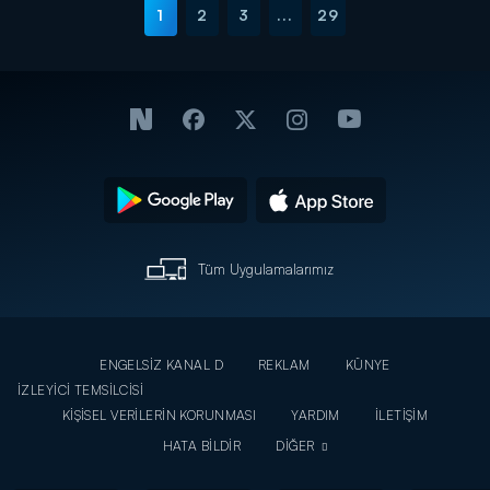
1
2
3
...
29
Tüm Uygulamalarımız
ENGELSİZ KANAL D
REKLAM
KÜNYE
İZLEYİCİ TEMSİLCİSİ
KİŞİSEL VERİLERİN KORUNMASI
YARDIM
İLETİŞİM
HATA BİLDİR
DİĞER