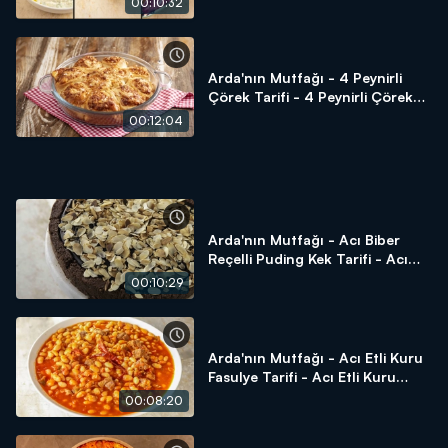
00:10:32
Arda'nın Mutfağı hayatınıza, mutfağınıza lezzet katmaya
devam ediyor!
Arda'nın Mutfağı - 4 Peynirli
Çörek Tarifi - 4 Peynirli Çörek
Nasıl Yapılır?
00:12:04
Arda'nın Mutfağı - Acı Biber
Reçelli Puding Kek Tarifi - Acı
Biber Reçelli Puding Kek Nasıl
00:10:29
Yapılır?
Arda'nın Mutfağı - Acı Etli Kuru
Fasulye Tarifi - Acı Etli Kuru
Fasulye Nasıl Yapılır?
00:08:20