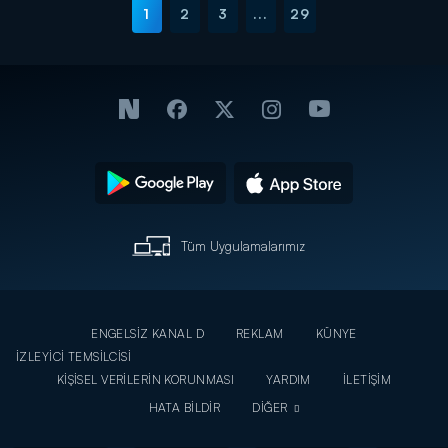
1
2
3
...
29
Tüm Uygulamalarımız
ENGELSİZ KANAL D
REKLAM
KÜNYE
İZLEYİCİ TEMSİLCİSİ
KİŞİSEL VERİLERİN KORUNMASI
YARDIM
İLETİŞİM
HATA BİLDİR
DİĞER