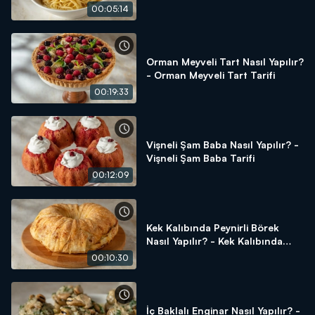
00:05:14
Orman Meyveli Tart Nasıl Yapılır?
- Orman Meyveli Tart Tarifi
00:19:33
Vişneli Şam Baba Nasıl Yapılır? -
Vişneli Şam Baba Tarifi
00:12:09
Kek Kalıbında Peynirli Börek
Nasıl Yapılır? - Kek Kalıbında
Peynirli Börek Tarifi
00:10:30
İç Baklalı Enginar Nasıl Yapılır? -