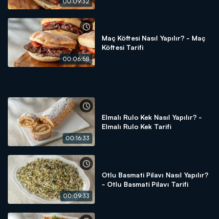
00:09:32
Tuz
Karabiber
1 tutam toz kırmızı biber
Maç Köftesi Nasıl Yapılır? - Maç
1 yemek kaşığı cajun baharatı
Köftesi Tarifi
1 tatlı kaşığı toz sarımsak
00:06:58
Arda'nın Mutfağı'nda neler mi var? Mevsiminde ürünler,
ustasından lezzetler ve tabii ki Arda'nın dokunuşları!
Arda'nın Mutfağı hayatınıza, mutfağınıza lezzet katmaya
devam ediyor!
Elmalı Rulo Kek Nasıl Yapılır? -
Elmalı Rulo Kek Tarifi
00:16:33
Otlu Basmati Pilavı Nasıl Yapılır?
- Otlu Basmati Pilavı Tarifi
00:09:33