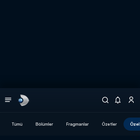
Arama
muhteşem ikili
ARAMA SONUÇLARI
Tümü
Bölümler
Fragmanlar
Özetler
Özel
DİĞER SONUÇLAR