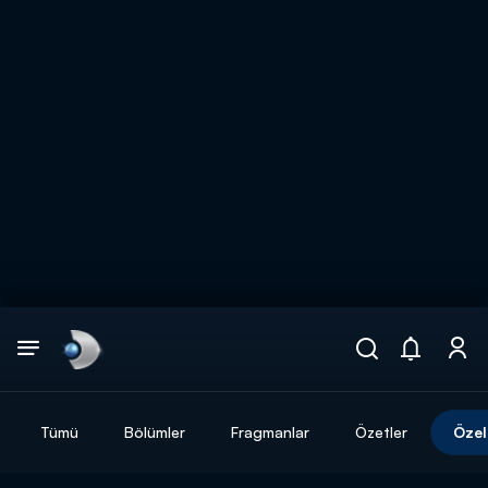
Arama
muhteşem ikili
ARAMA SONUÇLARI
Tümü
Bölümler
Fragmanlar
Özetler
Özel
DİĞER SONUÇLAR