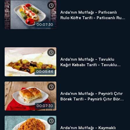
1-2 su bardağı su
Arda'nın Mutfağı'nda neler mi var? Mevsiminde ürünler,
Arda'nın Mutfağı - Patlıcanlı
ustasından lezzetler ve tabii ki Arda'nın dokunuşları!
Rulo Köfte Tarifi - Patlıcanlı Rulo
Arda'nın Mutfağı hayatınıza, mutfağınıza lezzet katmaya
Köfte Nasıl Yapılır?
00:07:30
devam ediyor!
Arda'nın Mutfağı - Tavuklu
Kağıt Kebabı Tarifi - Tavuklu
Kağıt Kebabı Nasıl Yapılır?
00:05:44
Arda'nın Mutfağı - Peynirli Çıtır
Börek Tarifi - Peynirli Çıtır Börek
Nasıl Yapılır?
00:07:30
Arda'nın Mutfağı - Kaymaklı