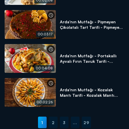
00:02:08
Arda'nın Mutfağı - Pişmeyen
Çikolatalı Tart Tarifi - Pişmeyen
Çikolatalı Tart Nasıl Yapılır?
00:03:17
Arda'nın Mutfağı - Portakallı
Ayvalı Fırın Tavuk Tarifi -
Portakallı Ayvalı Fırın Tavuk
00:04:08
Nasıl Yapılır?
Arda'nın Mutfağı - Kozalak
Mantı Tarifi - Kozalak Mantı
Nasıl Yapılır?
00:02:26
1
2
3
...
29