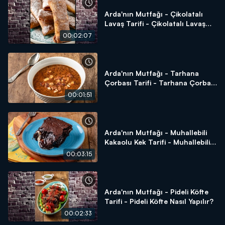
Arda'nın Mutfağı - Çikolatalı
Lavaş Tarifi - Çikolatalı Lavaş
Nasıl Yapılır?
00:02:07
Arda'nın Mutfağı - Tarhana
Çorbası Tarifi - Tarhana Çorbası
Nasıl Yapılır?
00:01:51
Arda'nın Mutfağı - Muhallebili
Kakaolu Kek Tarifi - Muhallebili
Kakaolu Kek Nasıl Yapılır?
00:03:15
Arda'nın Mutfağı - Pideli Köfte
Tarifi - Pideli Köfte Nasıl Yapılır?
00:02:33