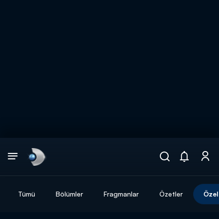
Arama
muhteşem ikili
ARAMA SONUÇLARI
Tümü
Bölümler
Fragmanlar
Özetler
Özel
DİĞER SONUÇLAR