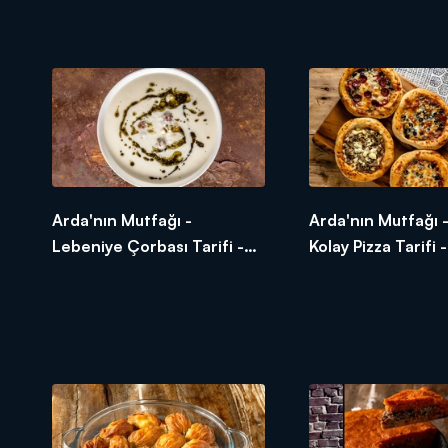
Kaymaklı Bulgur Pilavı Nasıl
Buğdaylı Pazı Yeme
Yapılır?
Yapılır?
Arda'nın Mutfağı -
Arda'nın Mutfağı - 
Lebeniye Çorbası Tarifi -
Kolay Pizza Tarifi -
Lebeniye Çorbası Nasıl
Kolay Pizza Tarifi 
Yapılır?
Yapılır?