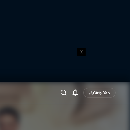
X
Giriş Yap