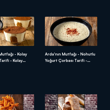
 Ponçik Nasıl
Halka Börek Nasıl Yapılır?
Mutfağı - Kolay
Arda'nın Mutfağı - Nohutlu
arifi - Kolay
Yoğurt Çorbası Tarifi -
asıl Yapılır?
Nohutlu Yoğurt Çorbası
Nasıl Yapılır?