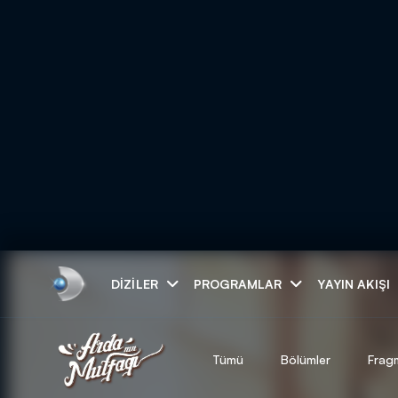
Arama
DIZILER
PROGRAMLAR
YAYIN AKIŞI
ARAMA SONUÇLAR
Tümü
Bölümler
Frag