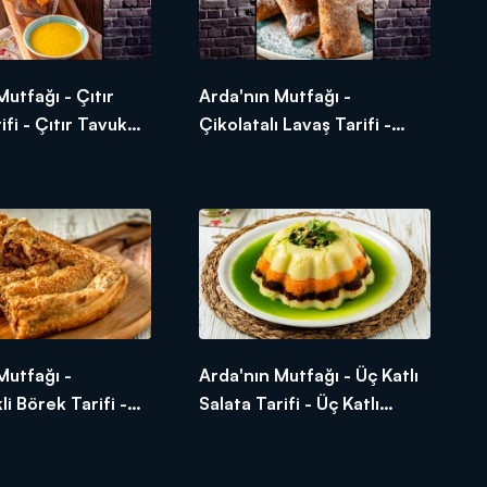
Mutfağı - Çıtır
Arda'nın Mutfağı -
fi - Çıtır Tavuk
Çikolatalı Lavaş Tarifi -
lır?
Çikolatalı Lavaş Nasıl
Yapılır?
Mutfağı -
Arda'nın Mutfağı - Üç Katlı
i Börek Tarifi -
Salata Tarifi - Üç Katlı
i Börek Nasıl
Salata Nasıl Yapılır?