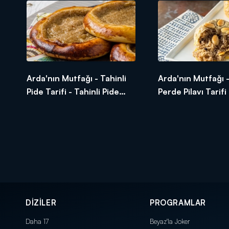
Arda'nın Mutfağı - Tahinli
Arda'nın Mutfağı 
Pide Tarifi - Tahinli Pide
Perde Pilavı Tarifi 
Nasıl Yapılır?
Kuplarda Perde Pil
Yapılır?
DİZİLER
PROGRAMLAR
Daha 17
Beyaz'la Joker