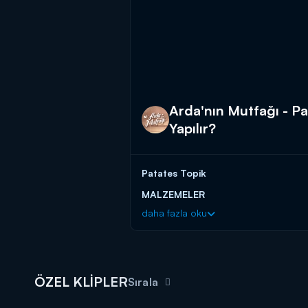
Arda'nın Mutfağı - Pat
Yapılır?
Patates Topik
MALZEMELER
daha fazla oku
İç harç için;
2 yemek kaşığı zeytinyağı
1 adet soğan - çok küçük küp doğra
1 adet havuç - rende
ÖZEL KLİPLER
Sırala
1 sap kereviz
200 gr kıyma