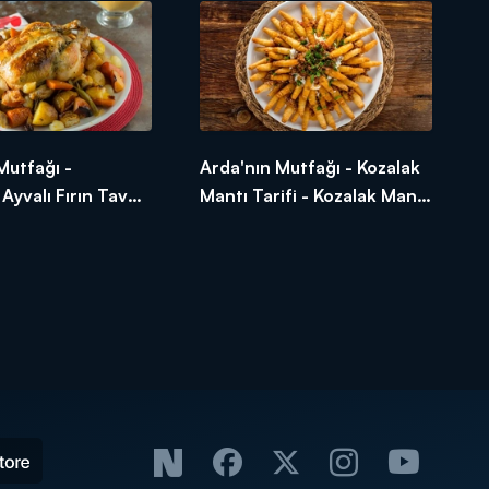
Mutfağı -
Arda'nın Mutfağı - Kozalak
 Ayvalı Fırın Tavuk
Mantı Tarifi - Kozalak Mantı
ortakallı Ayvalı
Nasıl Yapılır?
k Nasıl Yapılır?