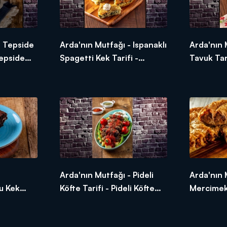
- Tepside
Arda'nın Mutfağı - Ispanaklı
Arda'nın 
 Tepside
Spagetti Kek Tarifi -
Tavuk Tari
ılır?
Ispanaklı Spagetti Kek Nasıl
Nasıl Yapı
Yapılır?
-
Arda'nın Mutfağı - Pideli
Arda'nın 
lu Kek
Köfte Tarifi - Pideli Köfte
Mercimekl
i Kakaolu
Nasıl Yapılır?
Mercimekl
Yapılır?