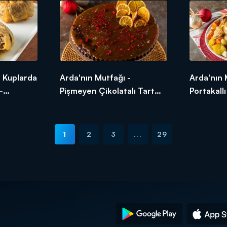
- Kuplarda
Arda'nın Mutfağı -
Arda'nın 
-
Pişmeyen Çikolatalı Tart
Portakallı
avı Nasıl
Tarifi - Pişmeyen Çikolatalı
Tarifi - P
Tart Nasıl Yapılır?
Fırın Tavu
1
2
3
...
29