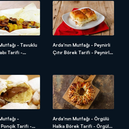
Mutfağı - Tavuklu
Arda'nın Mutfağı - Peynirli
bı Tarifi -
Çıtır Börek Tarifi - Peynirli
ağıt Kebabı Nasıl
Çıtır Börek Nasıl Yapılır?
unuşları! Arda'nın Mutfağı
Mutfağı -
Arda'nın Mutfağı - Örgülü
 Ponçik Tarifi -
Halka Börek Tarifi - Örgülü