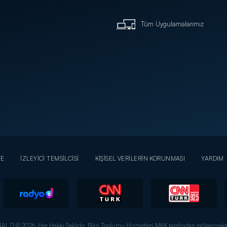
Tüm Uygulamalarımız
YE
İZLEYİCİ TEMSİLCİSİ
KİŞİSEL VERİLERİN KORUNMASI
YARDIM
AL D © 2026. Her Hakkı Saklıdır.
Bilgi Toplumu Hizmetleri MKK tarafından sağlanmakta