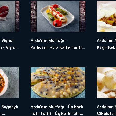
ı
 Vişneli
Arda'nın Mutfağı -
Arda'nın 
i - Vişneli
Patlıcanlı Rulo Köfte Tarifi -
Kağıt Keba
 Yapılır?
Patlıcanlı Rulo Köfte Nasıl
Tavuklu K
Yapılır?
Yapılır?
Mevsiminde ürünler, ustasından lezzetler ve tabii ki Arda'nın dok
maya devam ediyor!
 Buğdaylı
Arda'nın Mutfağı - Üç Katlı
Arda'nın 
-
Tatlı Tarifi - Üç Katlı Tatlı
Çikolatalı