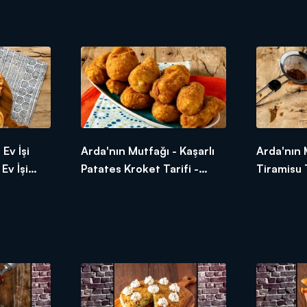
ği Nasıl
Nasıl Yapılır?
Çikolatalı
Yapılır?
Ev İşi
Arda'nın Mutfağı - Kaşarlı
Arda'nın 
 Ev İşi
Patates Kroket Tarifi -
Tiramisu T
Nasıl
Kaşarlı Patates Kroket Nasıl
Tiramisu N
Yapılır?