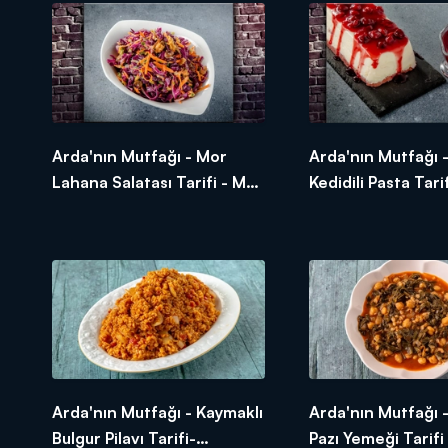
1 tepeleme tatlı kaşığı domates salças
2 yemek kaşığı su
Tuz
Karabiber
Patates püresi için;
5 adet patates - haşlanmış
150 - 200 gr tereyağı
Arda'nın Mutfağı - Mor
Arda'nın Mutfağı -
Tuz
Lahana Salatası Tarifi - Mor
Kedidili Pasta Tarif
Beyaz biber
Lahana Salatası Nasıl
Kedidili Pasta Nasıl
Toz sarımsak
Yapılır?
İçi için;
Taze kaşar peyniri rendesi
Süslemek için;
Kavrulmuş susam
Arda'nın Mutfağı'nda neler mi var? 
hayatınıza, mutfağınıza lezzet kat
Arda'nın Mutfağı - Kaymaklı
Arda'nın Mutfağı -
Bulgur Pilavı Tarifi-
Pazı Yemeği Tarifi 