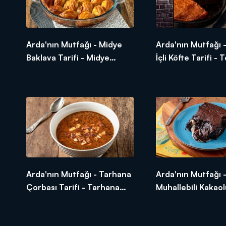
Arda'nın Mutfağı - Midye
Arda'nın Mutfağı 
Baklava Tarifi - Midye
İçli Köfte Tarifi -
Baklava Nasıl Yapılır?
İçli Köfte Nasıl Yap
Arda'nın Mutfağı - Tarhana
Arda'nın Mutfağı 
Çorbası Tarifi - Tarhana
Muhallebili Kakao
Çorbası Nasıl Yapılır?
Tarifi - Muhallebil
Kek Nasıl Yapılır?