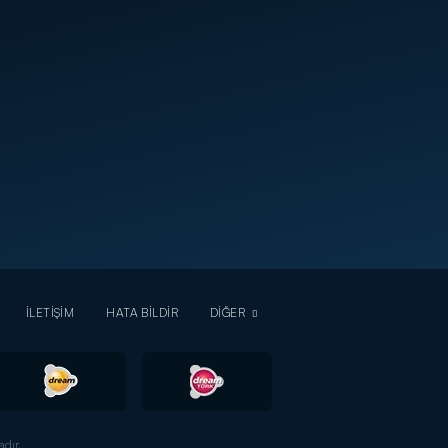
İLETİŞİM
HATA BİLDİR
DİĞER
dır.