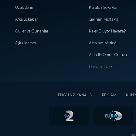
Uzak Şehir
Kuralsız Sokaklar
Arka Sokaklar
Gelinim Mutfakta
Güller ve Günahlar
Neler Oluyor Hayatta?
Aşk-ı Memnu
Arda'nın Mutfağı
Arda ile Omuz Omuza
Daha Fazla
ENGELSİZ KANAL D
REKLAM
KÜN
KAN