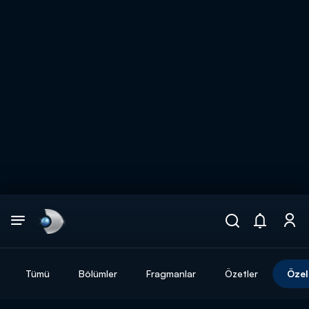
Arama
muhteşem ikili
ARAMA SONUÇLARI
Tümü
Bölümler
Fragmanlar
Özetler
Özel
DİĞER SONUÇLAR