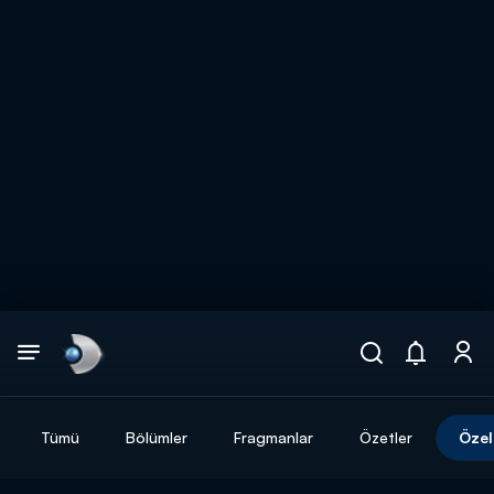
Arama
muhteşem ikili
ARAMA SONUÇLARI
Tümü
Bölümler
Fragmanlar
Özetler
Özel
DİĞER SONUÇLAR