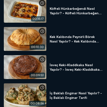
Köfteli Hünkarbeğendi Nasıl
Yapılır? - Köfteli Hünkarbeğendi
Tarifi
00:15:17
Kek Kalıbında Peynirli Börek
Nasıl Yapılır? - Kek Kalıbında
Peynirli Börek Tarifi
00:10:30
İsveç Keki-Kladdkaka Nasıl
Yapılır? - İsveç Keki-Kladdkaka
Tarifi
00:09:53
İç Baklalı Enginar Nasıl Yapılır? -
İç Baklalı Enginar Tarifi
00:08:56