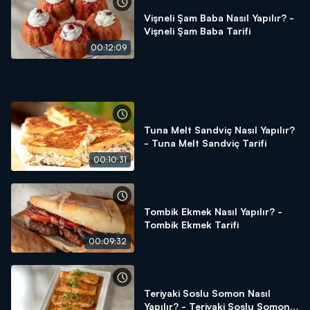
Arda'nın Mutfağı'nda neler mi var? Mevsiminde ürünler,
Vişneli Şam Baba Nasıl Yapılır? -
ustasından lezzetler ve tabii ki Arda'nın dokunuşları!
Vişneli Şam Baba Tarifi
Arda'nın Mutfağı hayatınıza, mutfağınıza lezzet katmaya
00:12:09
devam ediyor!
Tuna Melt Sandviç Nasıl Yapılır?
- Tuna Melt Sandviç Tarifi
00:10:31
Tombik Ekmek Nasıl Yapılır? -
Tombik Ekmek Tarifi
00:09:32
Teriyaki Soslu Somon Nasıl
Yapılır? - Teriyaki Soslu Somon