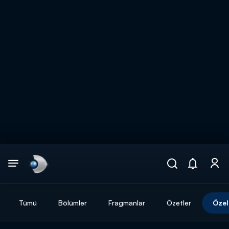
Arama
muhteşem ikili
ARAMA SONUÇLARI
Tümü
Bölümler
Fragmanlar
Özetler
Özel
DİĞER SONUÇLAR