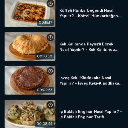
Köfteli Hünkarbeğendi Nasıl
Yapılır? - Köfteli Hünkarbeğendi
Tarifi
00:15:17
Kek Kalıbında Peynirli Börek
Nasıl Yapılır? - Kek Kalıbında
Peynirli Börek Tarifi
00:10:30
İsveç Keki-Kladdkaka Nasıl
Yapılır? - İsveç Keki-Kladdkaka
Tarifi
00:09:53
İç Baklalı Enginar Nasıl Yapılır? -
İç Baklalı Enginar Tarifi
00:08:56