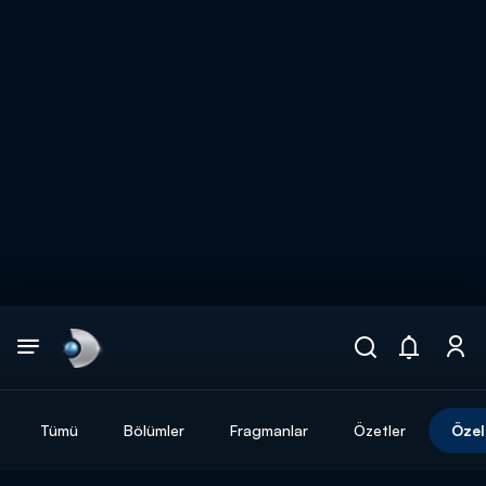
Arama
muhteşem ikili
ARAMA SONUÇLARI
Tümü
Bölümler
Fragmanlar
Özetler
Özel
DİĞER SONUÇLAR