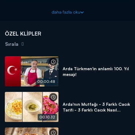
3 adet muz
daha fazla oku
Karamel için;
1 su bardağı toz şeker
2 küçük parça tereyağı
ÖZEL KLİPLER
100 – 200 gr krema
Sırala
Kek için;
4 adet orta boy muz
1 çay kaşığı vanilya özütü
125 gr tereyağı
Arda Türkmen'in anlamlı 100. Yıl
150 gr toz şeker
mesajı!
2 yumurta
00:00:48
2 su bardağı + 1 yemek kaşığı un
1 çay kaşığı karbonat
1 paket kabartma tozu
1 paket vanilya
Arda'nın Mutfağı - 3 Farklı Cacık
1 çay kaşığı tarçın
Tarifi - 3 Farklı Cacık Nasıl
Yapılır?
1 tutam tuz
00:10:32
1 su bardağı damla çikolata
Arda'nın Mutfağı'nda neler mi var? Mevsiminde ürünler,