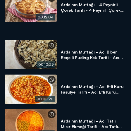
ustasından lezzetler ve tabii ki Arda'nın dokunuşları!
Arda'nın Mutfağı - 4 Peynirli
Arda'nın Mutfağı hayatınıza, mutfağınıza lezzet katmaya
Çörek Tarifi - 4 Peynirli Çörek
devam ediyor!
Nasıl Yapılır?
00:12:04
Arda'nın Mutfağı - Acı Biber
Reçelli Puding Kek Tarifi - Acı
Biber Reçelli Puding Kek Nasıl
00:10:29
Yapılır?
Arda'nın Mutfağı - Acı Etli Kuru
Fasulye Tarifi - Acı Etli Kuru
Fasulye Nasıl Yapılır?
00:08:20
Arda'nın Mutfağı - Acı Tatlı
Mısır Ekmeği Tarifi - Acı Tatlı