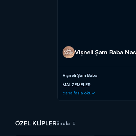
Vişneli Şam Baba Nasıl
Vişneli Şam Baba
MALZEMELER
daha fazla oku
20 gr yaş maya
1 yemek kaşığı toz şeker
1 su bardağı vişne suyu
2 yumurta
ÖZEL KLİPLER
Sırala
2 yemek kaşığı tereyağı
2,5 su bardağı un