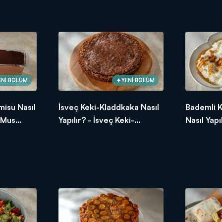
Tarifi
ENİ BÖLÜM
YENİ BÖLÜM
misu Nasıl
İsveç Keki-Kladdkaka Nasıl
Bademli 
a Mus
Yapılır? - İsveç Keki-
Nasıl Yapı
Kladdkaka Tarifi
Kabak Tar