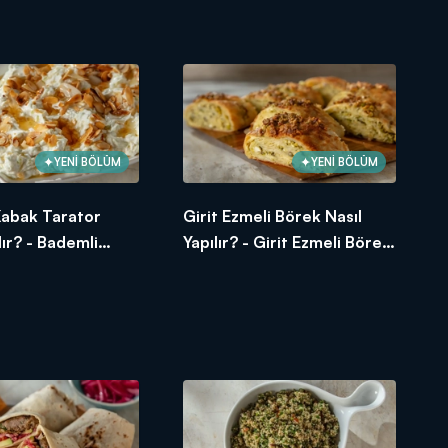
Kabak Sıyırma Tarifi
YENİ BÖLÜM
YENİ BÖLÜM
Kabak Tarator
Girit Ezmeli Börek Nasıl
lır? - Bademli
Yapılır? - Girit Ezmeli Börek
ator Tarifi
Tarifi