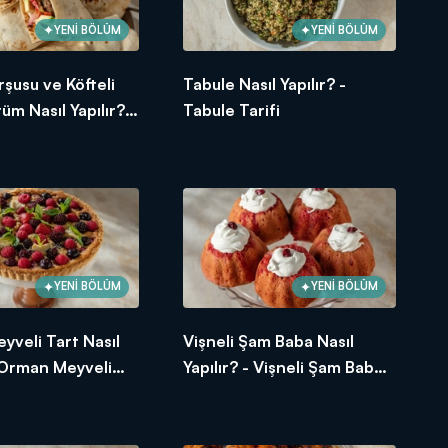
YENİ BÖLÜM
YENİ BÖLÜM
şusu ve Köfteli
Tabule Nasıl Yapılır? -
üm Nasıl Yapılır? -
Tabule Tarifi
avaş Dürüm Tarifi
YENİ BÖLÜM
YENİ BÖLÜM
veli Tart Nasıl
Vişneli Şam Baba Nasıl
- Orman Meyveli
Yapılır? - Vişneli Şam Baba
i
Tarifi