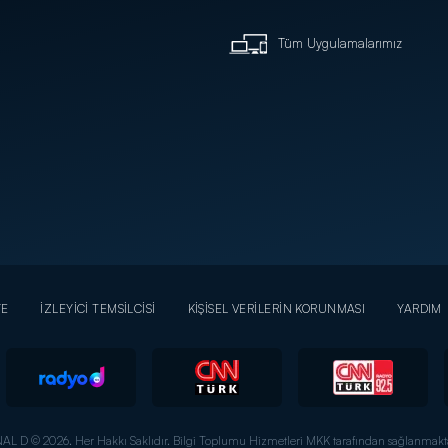
Tüm Uygulamalarımız
YE
İZLEYİCİ TEMSİLCİSİ
KİŞİSEL VERİLERİN KORUNMASI
YARDIM
AL D © 2026. Her Hakkı Saklıdır.
Bilgi Toplumu Hizmetleri MKK tarafından sağlanmakta