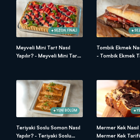
Şerbeti için;
1/2 su bardağı toz şeker
3 su bardağı vişne suyu
Servis etmek için;
SEZON FİNALİ
SE
Çırpılmış krema
Vişne taneleri
Meyveli Mini Tart Nasıl
Tombik Ekmek Nası
Arda'nın Mutfağı'nda neler mi var? 
hayatınıza, mutfağınıza lezzet kat
Yapılır? - Meyveli Mini Tart
- Tombik Ekmek Ta
Tarifi
YENİ BÖLÜM
Y
Teriyaki Soslu Somon Nasıl
Mermer Kek Nasıl Y
Yapılır? - Teriyaki Soslu
Mermer Kek Tarifi