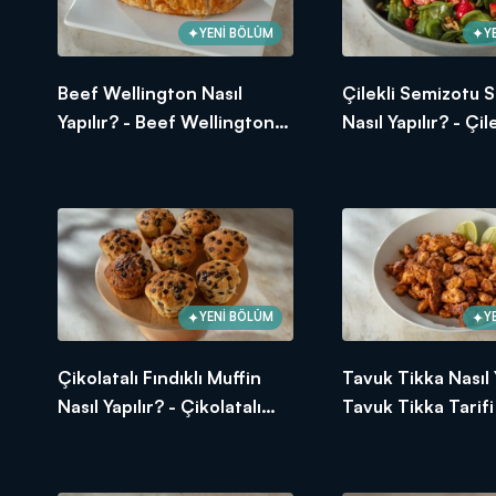
YENİ BÖLÜM
Y
Beef Wellington Nasıl
Çilekli Semizotu S
Yapılır? - Beef Wellington
Nasıl Yapılır? - Çile
Tarifi
Semizotu Salatası 
YENİ BÖLÜM
Y
Çikolatalı Fındıklı Muffin
Tavuk Tikka Nasıl Y
Nasıl Yapılır? - Çikolatalı
Tavuk Tikka Tarifi
Fındıklı Muffin Tarifi