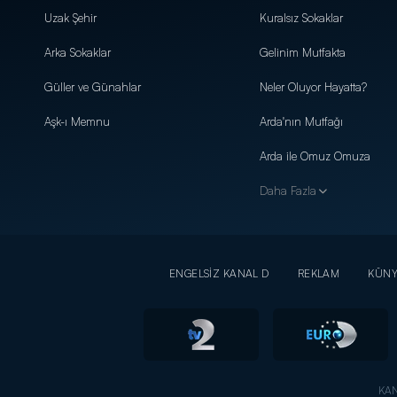
Uzak Şehir
Kuralsız Sokaklar
Arka Sokaklar
Gelinim Mutfakta
Güller ve Günahlar
Neler Oluyor Hayatta?
Aşk-ı Memnu
Arda'nın Mutfağı
Arda ile Omuz Omuza
Daha Fazla
ENGELSİZ KANAL D
REKLAM
KÜN
KAN