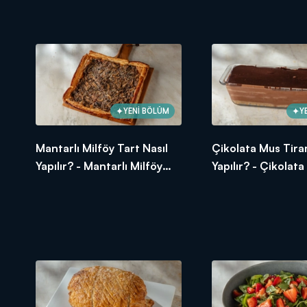
Somon Tarifi
YENİ BÖLÜM
Y
Mantarlı Milföy Tart Nasıl
Çikolata Mus Tira
Yapılır? - Mantarlı Milföy
Yapılır? - Çikolat
Tart Tarifi
Tiramisu Tarifi