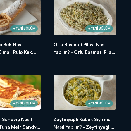
YENİ BÖLÜM
YENİ BÖLÜM
lo Kek Nasıl
Otlu Basmati Pilavı Nasıl
unuşları! Arda'nın Mutfağı
 Elmalı Rulo Kek
Yapılır? - Otlu Basmati Pilavı
Tarifi
YENİ BÖLÜM
YENİ BÖLÜM
 Sandviç Nasıl
Zeytinyağlı Kabak Sıyırma
- Tuna Melt Sandviç
Nasıl Yapılır? - Zeytinyağlı