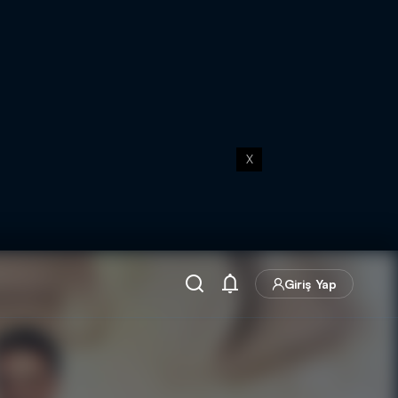
X
Giriş Yap