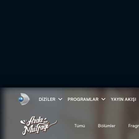
Arama
DIZILER
PROGRAMLAR
YAYIN AKIŞI
ARAMA SONUÇLAR
Tümü
Bölümler
Frag