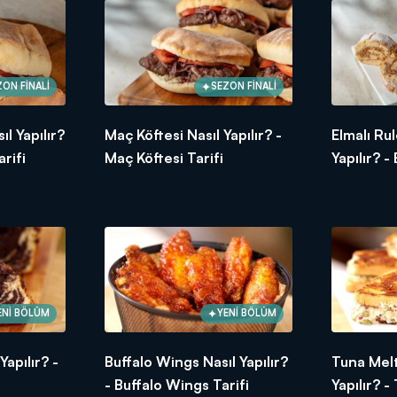
ZON FİNALİ
SEZON FİNALİ
l Yapılır?
Maç Köftesi Nasıl Yapılır? -
Elmalı Ru
Mevsiminde ürünler, ustasından lezzetler ve tabii ki Arda'nın dok
maya devam ediyor!
rifi
Maç Köftesi Tarifi
Yapılır? -
Tarifi
ENİ BÖLÜM
YENİ BÖLÜM
apılır? -
Buffalo Wings Nasıl Yapılır?
Tuna Melt
- Buffalo Wings Tarifi
Yapılır? 