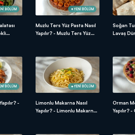
ENİ BÖLÜM
YENİ BÖLÜM
alatası
Muzlu Ters Yüz Pasta Nasıl
Soğan Tur
kli
Yapılır? - Muzlu Ters Yüz
Lavaş Dür
Tarifi
Pasta Tarifi
Köfteli L
ENİ BÖLÜM
YENİ BÖLÜM
apılır? -
Limonlu Makarna Nasıl
Orman Mey
Yapılır? - Limonlu Makarna
Yapılır? 
Tarifi
Tart Tarif