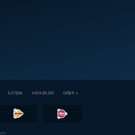
İLETİŞİM
HATA BİLDİR
DİĞER
dır.