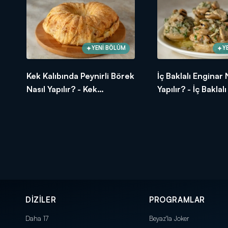
YENİ BÖLÜM
Y
Kek Kalıbında Peynirli Börek
İç Baklalı Enginar 
Nasıl Yapılır? - Kek
Yapılır? - İç Baklal
Kalıbında Peynirli Börek
Tarifi
Tarifi
DİZİLER
PROGRAMLAR
Daha 17
Beyaz'la Joker