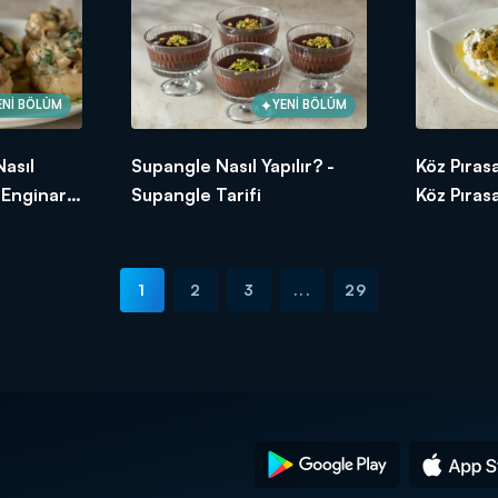
ENİ BÖLÜM
YENİ BÖLÜM
Nasıl
Supangle Nasıl Yapılır? -
Köz Pırasa
ı Enginar
Supangle Tarifi
Köz Pırasa
1
2
3
...
29