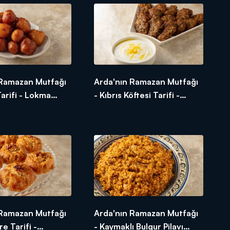
 Ramazan Mutfağı
Arda'nın Ramazan Mutfağı
arifi - Lokma
- Kıbrıs Köftesi Tarifi -
lır?
Kıbrıs Köftesi Nasıl Yapılır?
 Ramazan Mutfağı
Arda'nın Ramazan Mutfağı
e Tarifi -
- Kaymaklı Bulgur Pilavı