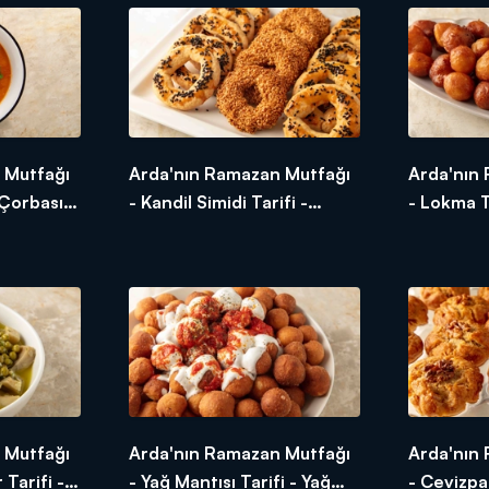
 Mutfağı
Arda'nın Ramazan Mutfağı
Arda'nın
 Çorbası
- Kandil Simidi Tarifi -
- Lokma T
Nohut
Kandil Simidi Nasıl Yapılır?
Nasıl Yapı
ır?
 Mutfağı
Arda'nın Ramazan Mutfağı
Arda'nın
 Tarifi -
- Yağ Mantısı Tarifi - Yağ
- Cevizpar