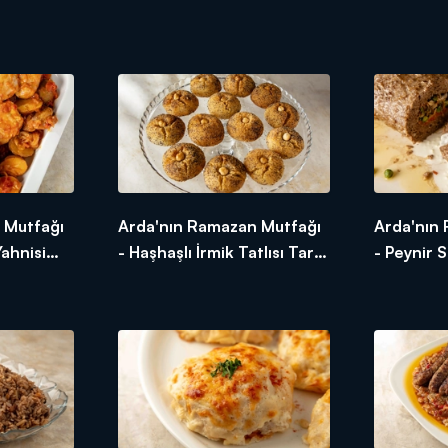
 Mutfağı
Arda'nın Ramazan Mutfağı
Arda'nın
Yahnisi
- Haşhaşlı İrmik Tatlısı Tarifi
- Peynir S
Tavuk
- Haşhaşlı İrmik Tatlısı Nasıl
Peynir So
r?
Yapılır?
Yapılır?