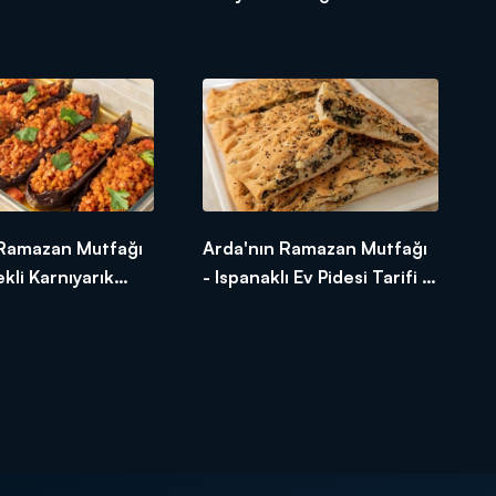
 Nasıl Yapılır?
Tarifi - Kaymaklı Bulgur
Pilavı Nasıl Yapılır?
 Ramazan Mutfağı
Arda'nın Ramazan Mutfağı
kli Karnıyarık
- Ispanaklı Ev Pidesi Tarifi -
Mercimekli
Ispanaklı Ev Pidesi Nasıl
 Nasıl Yapılır?
Yapılır?