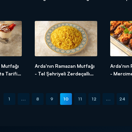
Nasıl
Mantısı Nasıl Yapılır?
Cevizpare
 Mutfağı
Arda'nın Ramazan Mutfağı
Arda'nın
a Tarifi -
- Tel Şehriyeli Zerdeçallı
- Mercime
 Nasıl
Pilav Tarifi - Tel Şehriyeli
Tarifi - 
Zerdeçallı Pilav Nasıl
Karnıyarık
Yapılır?
1
...
8
9
10
11
12
...
24