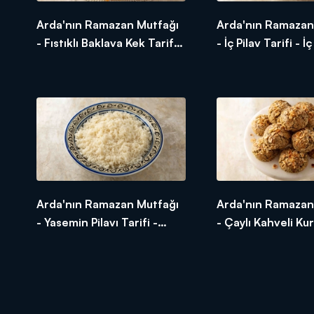
Arda'nın Ramazan Mutfağı
Arda'nın Ramazan
- Fıstıklı Baklava Kek Tarifi -
- İç Pilav Tarifi - İç
Fıstıklı Baklava Kek Nasıl
Nasıl Yapılır?
Yapılır?
Arda'nın Ramazan Mutfağı
Arda'nın Ramazan
- Yasemin Pilavı Tarifi -
- Çaylı Kahveli Ku
Yasemin Pilavı Nasıl Yapılır?
Tarifi - Çaylı Kahv
Kurabiye Nasıl Yapı