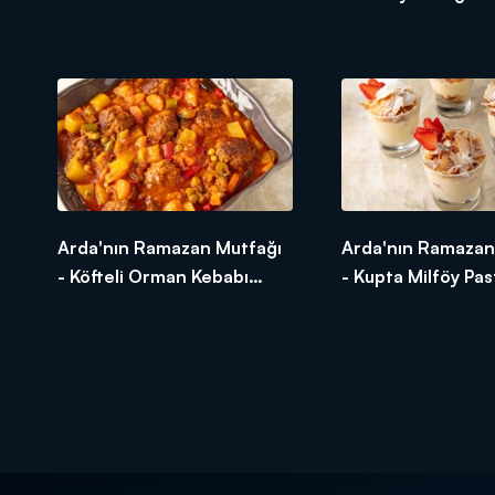
Tarifi - Pekmezli İrmik
Bezelyeli Enginar 
Tatlısı Nasıl Yapılır?
Yapılır?
Arda'nın Ramazan Mutfağı
Arda'nın Ramazan
- Köfteli Orman Kebabı
- Kupta Milföy Past
Tarifi - Köfteli Orman
Kupta Milföy Pasta
Kebabı Nasıl Yapılır?
Yapılır?