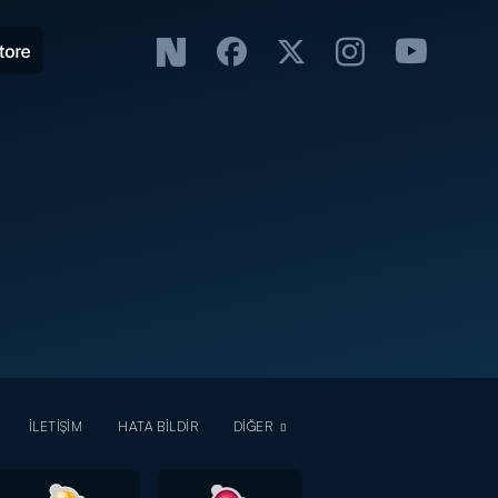
İLETİŞİM
HATA BİLDİR
DİĞER