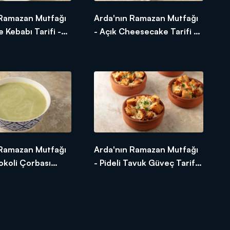
 Ramazan Mutfağı
Arda'nın Ramazan Mutfağı
 Kebabı Tarifi -
- Açık Cheesecake Tarifi -
Kebabı Nasıl
Açık Cheesecake Nasıl
Yapılır?
 Ramazan Mutfağı
Arda'nın Ramazan Mutfağı
rokoli Çorbası
- Pideli Tavuk Güveç Tarifi -
ütlü Brokoli
Pideli Tavuk Güveç Nasıl
sıl Yapılır?
Yapılır?