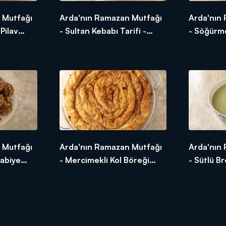
 Mutfağı
Arda'nın Ramazan Mutfağı
Arda'nın
 Pilav
- Sultan Kebabı Tarifi -
- Söğürme
Sultan Kebabı Nasıl Yapılır?
Söğürme 
Yapılır?
 Mutfağı
Arda'nın Ramazan Mutfağı
Arda'nın
rabiye
- Mercimekli Kol Böreği
- Sütlü B
eli
Tarifi - Mercimekli Kol
Tarifi - S
lır?
Böreği Nasıl Yapılır?
Çorbası Na