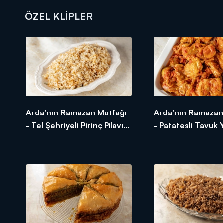
ÖZEL KLIPLER
DİĞER SONUÇLAR
Arda'nın Ramazan Mutfağı
Arda'nın Ramazan
- Tel Şehriyeli Pirinç Pilavı
- Patatesli Tavuk 
Tarifi - Tel Şehriyeli Pirinç
Tarifi - Patatesli 
Pilavı Nasıl Yapılır?
Yahnisi Nasıl Yapılı