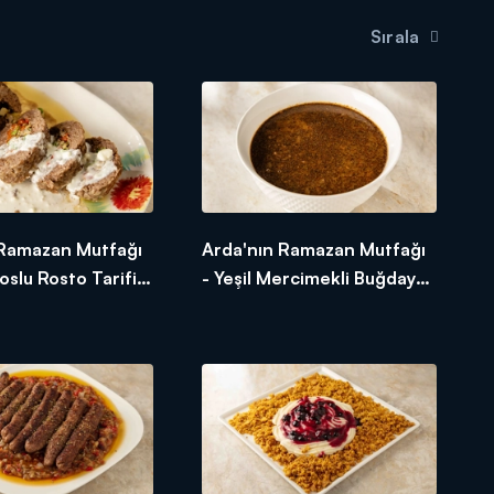
Sırala
 Ramazan Mutfağı
Arda'nın Ramazan Mutfağı
oslu Rosto Tarifi -
- Yeşil Mercimekli Buğday
slu Rosto Nasıl
Çorbası Tarifi - Yeşil
Mercimekli Buğday Çorbası
Nasıl Yapılır?