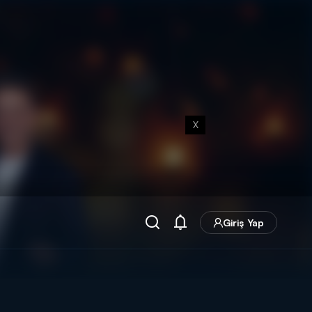
X
Giriş Yap