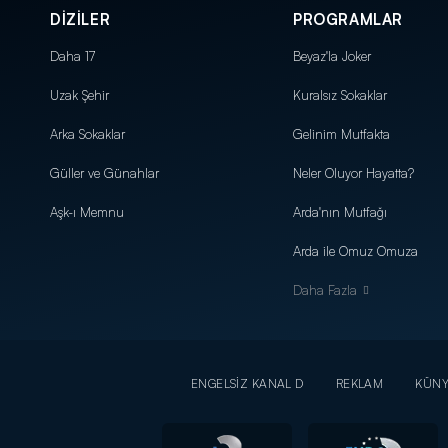
DİZİLER
PROGRAMLAR
Daha 17
Beyaz'la Joker
Uzak Şehir
Kuralsız Sokaklar
Arka Sokaklar
Gelinim Mutfakta
Güller ve Günahlar
Neler Oluyor Hayatta?
Aşk-ı Memnu
Arda'nın Mutfağı
Arda ile Omuz Omuza
Daha Fazla
ENGELSİZ KANAL D
REKLAM
KÜN