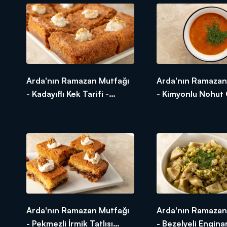
Arda'nın Ramazan Mutfağı
Arda'nın Ramazan
- Kadayıflı Kek Tarifi -
- Kimyonlu Nohut
Kadayıflı Kek Nasıl Yapılır?
Tarifi - Kimyonlu 
Çorbası Nasıl Yapıl
Arda'nın Ramazan Mutfağı
Arda'nın Ramazan
- Pekmezli İrmik Tatlısı
- Bezelyeli Enginar