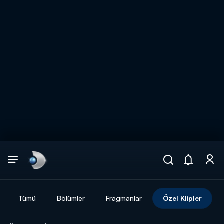
Arama
muhteşem ikili
ARAMA SONUÇLARI
Tümü
Bölümler
Fragmanlar
Özel Klipler
DİĞER SONUÇLAR