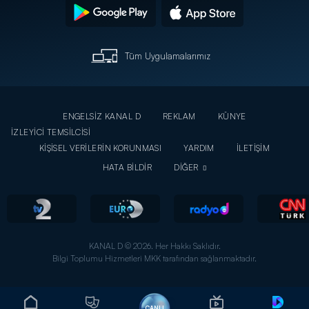
Tüm Uygulamalarımız
ENGELSİZ KANAL D
REKLAM
KÜNYE
İZLEYİCİ TEMSİLCİSİ
KİŞİSEL VERİLERİN KORUNMASI
YARDIM
İLETİŞİM
HATA BİLDİR
DİĞER
KANAL D © 2026. Her Hakkı Saklıdır.
Bilgi Toplumu Hizmetleri MKK tarafından sağlanmaktadır.
CANLI