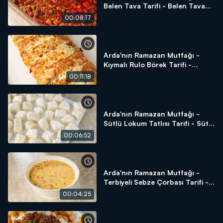
Belen Tava Tarifi - Belen Tava
Nasıl Yapılır?
00:08:17
Arda'nın Ramazan Mutfağı -
Kıymalı Rulo Börek Tarifi -
Kıymalı Rulo Börek Nasıl Yapılır?
00:11:18
Arda'nın Ramazan Mutfağı -
Sütlü Lokum Tatlısı Tarifi - Sütlü
Lokum Tatlısı Nasıl Yapılır?
00:06:52
Arda'nın Ramazan Mutfağı -
Terbiyeli Sebze Çorbası Tarifi -
Terbiyeli Sebze Çorbası Nasıl
00:04:25
Yapılır?