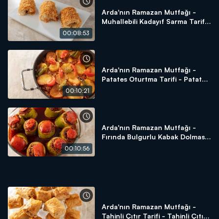
Arda'nın Ramazan Mutfağı -
Muhallebili Kadayıf Sarma Tarifi
- Muhallebili Kadayıf Sarma Nasıl
00:08:53
Yapılır?
Arda'nın Ramazan Mutfağı -
Patates Oturtma Tarifi - Patates
Oturtma Nasıl Yapılır?
00:10:21
Arda'nın Ramazan Mutfağı -
Fırında Bulgurlu Kabak Dolması
Tarifi - Fırında Bulgurlu Kabak
00:10:56
Dolması Nasıl Yapılır?
Arda'nın Ramazan Mutfağı -
Tahinli Çıtır Tarifi - Tahinli Çıtır