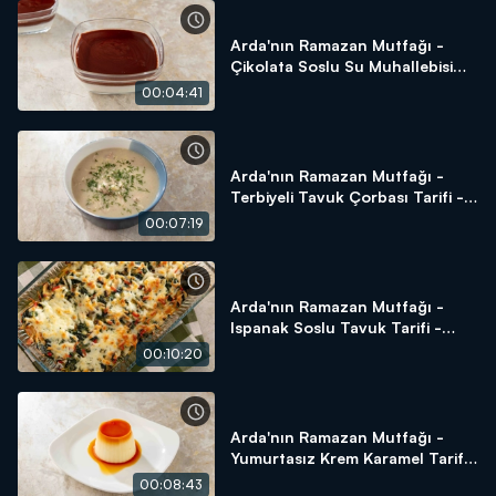
Arda'nın Ramazan Mutfağı -
Çikolata Soslu Su Muhallebisi
Tarifi - Çikolata Soslu Su
00:04:41
Muhallebisi Yapılır?
Arda'nın Ramazan Mutfağı -
Terbiyeli Tavuk Çorbası Tarifi -
Terbiyeli Tavuk Çorbası Yapılır?
00:07:19
Arda'nın Ramazan Mutfağı -
Ispanak Soslu Tavuk Tarifi -
Ispanak Soslu Tavuk Yapılır?
00:10:20
Arda'nın Ramazan Mutfağı -
Yumurtasız Krem Karamel Tarifi
- Yumurtasız Krem Karamel
00:08:43