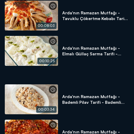
Arda'nın Ramazan Mutfağı -
Tavuklu Çökertme Kebabı Tarifi
- Tavuklu Çökertme Kebabı
00:08:03
Nasıl Yapılır?
Arda'nın Ramazan Mutfağı -
Elmalı Güllaç Sarma Tarifi -
Elmalı Güllaç Sarma Nasıl
00:10:25
Yapılır?
Arda'nın Ramazan Mutfağı -
Bademli Pilav Tarifi - Bademli
Pilav Nasıl Yapılır?
00:03:34
Arda'nın Ramazan Mutfağı -