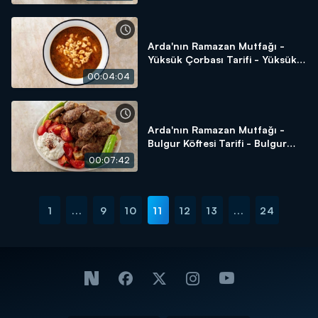
Yapılır?
Arda'nın Ramazan Mutfağı -
Yüksük Çorbası Tarifi - Yüksük
Çorbası Yapılır?
00:04:04
Arda'nın Ramazan Mutfağı -
Bulgur Köftesi Tarifi - Bulgur
Köftesi Yapılır?
00:07:42
1
...
9
10
11
12
13
...
24