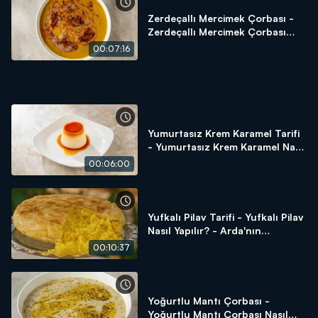
Zerdeçallı Mercimek Çorbası -
Zerdeçallı Mercimek Çorbası
Nasıl Yapılır? Arda'nın Ramazan
00:07:16
Mutfağı
Yumurtasız Krem Karamel Tarifi
- Yumurtasız Krem Karamel Nasıl
Yapılır? - Arda'nın Ramazan
00:06:00
Mutfağı
Yufkalı Pilav Tarifi - Yufkalı Pilav
Nasıl Yapılır? - Arda'nın
Ramazan Mutfağı
00:10:37
Yoğurtlu Mantı Çorbası -
Yoğurtlu Mantı Çorbası Nasıl