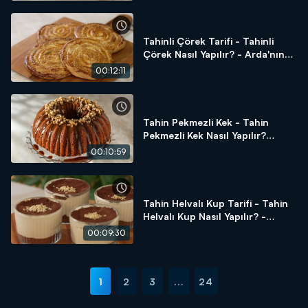
Tahinli Çörek Tarifi - Tahinli
Çörek Nasıl Yapılır? - Arda'nın
Ramazan Mutfağı
00:12:11
Tahin Pekmezli Kek - Tahin
Pekmezli Kek Nasıl Yapılır?
Arda'nın Ramazan Mutfağı
00:10:59
Tahin Helvalı Kup Tarifi - Tahin
Helvalı Kup Nasıl Yapılır? -
Arda'nın Ramazan Mutfağı
00:09:30
1
2
3
...
24