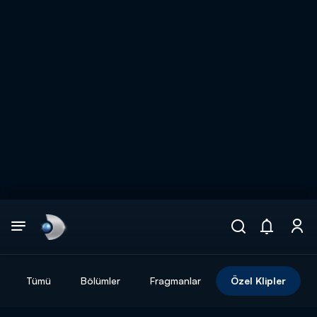
Arama
muhteşem ikili
ARAMA SONUÇLARI
Tümü
Bölümler
Fragmanlar
Özel Klipler
DİĞER SONUÇLAR