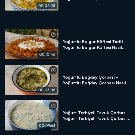
Yapılır? Arda'nın Ramazan
00:05:03
Mutfağı
Yoğurtlu Bulgur Köftesi Tarifi -
Yoğurtlu Bulgur Köftesi Nasıl
Yapılır? - Arda'nın Ramazan
00:10:46
Mutfağı
Yoğurtlu Buğday Çorbası -
Yoğurtlu Buğday Çorbası Nasıl
Yapılır? Arda'nın Ramazan
00:03:05
Mutfağı
Yoğurt Terbiyeli Tavuk Çorbası -
Yoğurt Terbiyeli Tavuk Çorbası
Nasıl Yapılır? - Arda'nın
00:09:53
Ramazan Mutfağı