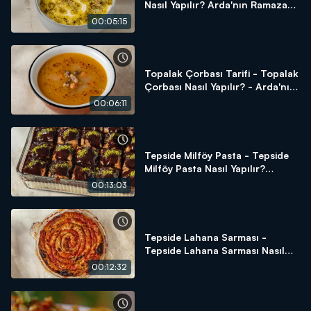
Nasıl Yapılır? Arda'nın Ramazan
Mutfağı
00:05:15
Topalak Çorbası Tarifi - Topalak
Çorbası Nasıl Yapılır? - Arda'nın
Ramazan Mutfağı
00:06:11
Tepside Milföy Pasta - Tepside
Milföy Pasta Nasıl Yapılır?
Arda'nın Ramazan Mutfağı
00:13:03
Tepside Lahana Sarması -
Tepside Lahana Sarması Nasıl
Yapılır? Arda'nın Ramazan
00:12:32
Mutfağı