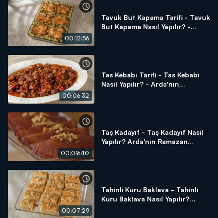
Tavuk But Kapama Tarifi - Tavuk
But Kapama Nasıl Yapılır? -
Arda'nın Ramazan Mutfağı
00:12:56
Tas Kebabı Tarifi - Tas Kebabı
Nasıl Yapılır? - Arda'nın
Ramazan Mutfağı
00:06:32
Taş Kadayıf - Taş Kadayıf Nasıl
Yapılır? Arda'nın Ramazan
Mutfağı
00:09:40
Tahinli Kuru Baklava - Tahinli
Kuru Baklava Nasıl Yapılır?
Arda'nın Ramazan Mutfağı
00:07:29