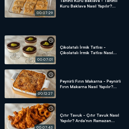
Tahinli Kuru Baklava - Tahinli
Kuru Baklava Nasıl Yapılır?
Arda'nın Ramazan Mutfağı
00:07:29
Çikolatalı İrmik Tatlısı -
Çikolatalı İrmik Tatlısı Nasıl
Yapılır? Arda'nın Ramazan
00:07:01
Mutfağı
Peynirli Fırın Makarna - Peynirli
Fırın Makarna Nasıl Yapılır?
Arda'nın Ramazan Mutfağı
00:12:27
Çıtır Tavuk - Çıtır Tavuk Nasıl
Yapılır? Arda'nın Ramazan
Mutfağı
00:07:43