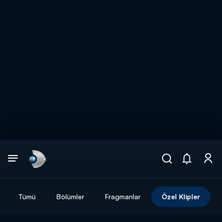
Arama
muhteşem ikili
ARAMA SONUÇLARI
Tümü
Bölümler
Fragmanlar
Özel Klipler
DİĞER SONUÇLAR