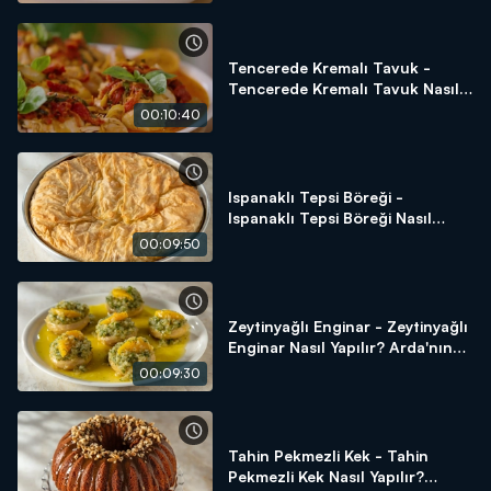
Tencerede Kremalı Tavuk -
Tencerede Kremalı Tavuk Nasıl
Yapılır? Arda'nın Ramazan
00:10:40
Mutfağı
Ispanaklı Tepsi Böreği -
Ispanaklı Tepsi Böreği Nasıl
Yapılır? Arda'nın Ramazan
00:09:50
Mutfağı
Zeytinyağlı Enginar - Zeytinyağlı
Enginar Nasıl Yapılır? Arda'nın
Ramazan Mutfağı
00:09:30
Tahin Pekmezli Kek - Tahin
Pekmezli Kek Nasıl Yapılır?