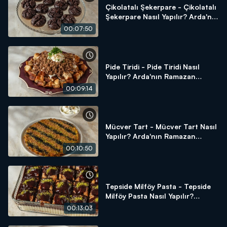
Çikolatalı Şekerpare - Çikolatalı
Şekerpare Nasıl Yapılır? Arda'nın
Ramazan Mutfağı
00:07:50
Pide Tiridi - Pide Tiridi Nasıl
Yapılır? Arda'nın Ramazan
Mutfağı
00:09:14
Mücver Tart - Mücver Tart Nasıl
Yapılır? Arda'nın Ramazan
Mutfağı
00:10:50
Tepside Milföy Pasta - Tepside
Milföy Pasta Nasıl Yapılır?
Arda'nın Ramazan Mutfağı
00:13:03