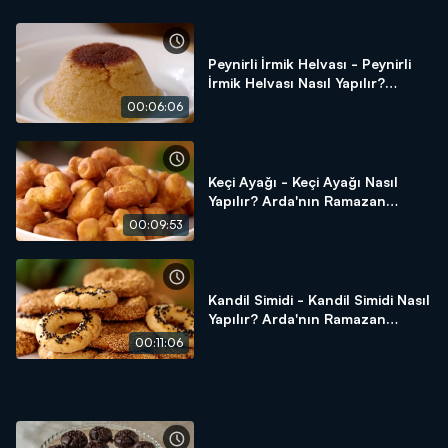
Peynirli İrmik Helvası - Peynirli
İrmik Helvası Nasıl Yapılır?
Arda'nın Ramazan Mutfağı
00:06:06
Keçi Ayağı - Keçi Ayağı Nasıl
Yapılır? Arda'nın Ramazan
Mutfağı
00:09:53
Kandil Simidi - Kandil Simidi Nasıl
Yapılır? Arda'nın Ramazan
Mutfağı
00:11:06