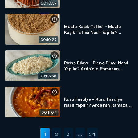
Arda'nın Ramazan Mutfağı
00:10:59
Muzlu Kaşık Tatlısı - Muzlu
Kaşık Tatlısı Nasıl Yapılır?
Arda'nın Ramazan Mutfağı
00:10:29
Pirinç Pilavı - Pirinç Pilavı Nasıl
Yapılır? Arda'nın Ramazan
Mutfağı
00:03:38
Kuru Fasulye - Kuru Fasulye
Nasıl Yapılır? Arda'nın Ramazan
Mutfağı
00:11:07
1
2
3
...
24