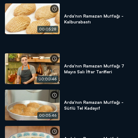
demek! İster 1 tas çorba olsun, ister mükellef bir sofra!
Hazırlanan yemeğin lezzeti bir başka, kurulan sofranın
huzuru bambaşka olur! Bu Ramazan'da da haftanın 6 günü
Arda'nın Ramazan Mutfağı -
iftar sofralarımızı hep beraber kuracağız! Lezzetli sofralar
Kalburabastı
için tek yapmanız gereken "Arda'nın Ramazan Mutfağı"nı
00:05:28
izlemek!
Arda'nın Ramazan Mutfağı 7
Mayıs Salı İftar Tarifleri
00:00:46
Arda'nın Ramazan Mutfağı -
Sütlü Tel Kadayıf
00:05:46