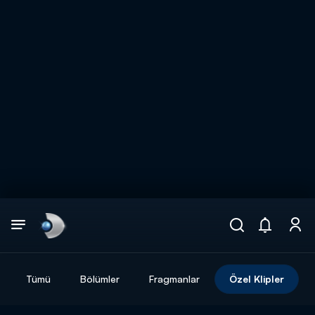
Arama
muhteşem ikili
ARAMA SONUÇLARI
Tümü
Bölümler
Fragmanlar
Özel Klipler
DİĞER SONUÇLAR