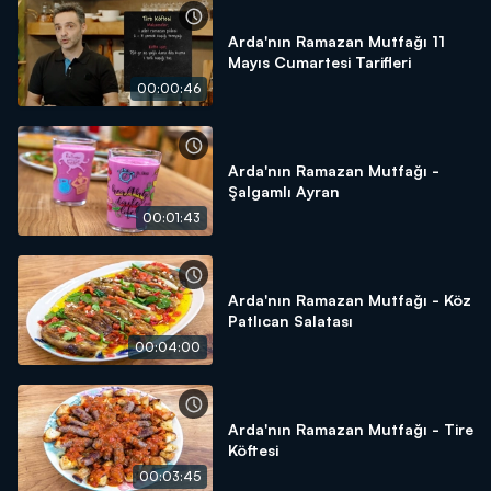
Arda'nın Ramazan Mutfağı 11
Mayıs Cumartesi Tarifleri
00:00:46
Arda'nın Ramazan Mutfağı -
Şalgamlı Ayran
00:01:43
Arda'nın Ramazan Mutfağı - Köz
Patlıcan Salatası
00:04:00
Arda'nın Ramazan Mutfağı - Tire
Köftesi
00:03:45