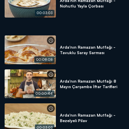
Arda'nın Ramazan Mutfağı -
Nohutlu Yayla Çorbası
00:03:03
Arda'nın Ramazan Mutfağı -
Tavuklu Saray Sarması
00:08:08
Arda'nın Ramazan Mutfağı 8
Mayıs Çarşamba İftar Tarifleri
00:00:44
Arda'nın Ramazan Mutfağı -
Bezelyeli Pilav
00:03:03