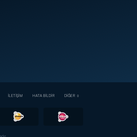
İLETİŞİM
HATA BİLDİR
DİĞER
dır.