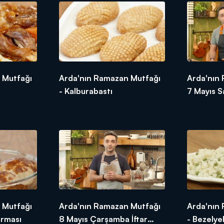
t demek, paylaşmak demek! İster 1 tas çorba olsun, ister mükell
n huzuru bambaşka olur! Bu Ramazan'da da haftanın 6 günü iftar s
 Mutfağı
Arda'nın Ramazan Mutfağı
Arda'nın
z gereken "Arda'nın Ramazan Mutfağı"nı izlemek!
- Kalburabastı
7 Mayıs Sa
 Mutfağı
Arda'nın Ramazan Mutfağı
Arda'nın
arması
8 Mayıs Çarşamba İftar
- Bezelyel