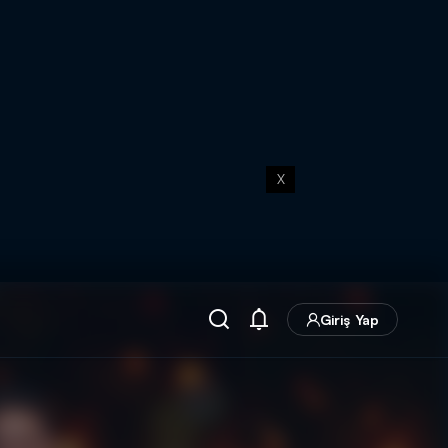
X
Giriş Yap