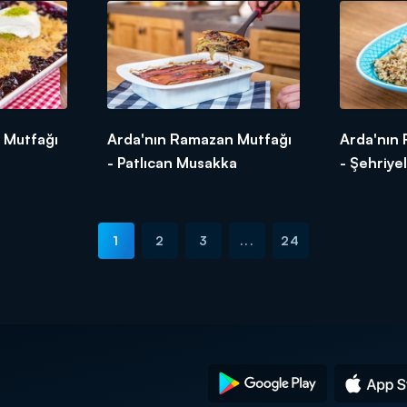
 Mutfağı
Arda'nın Ramazan Mutfağı
Arda'nın
- Patlıcan Musakka
- Şehriyel
1
2
3
...
24