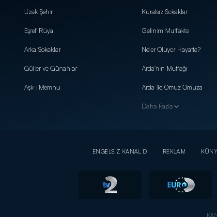
Uzak Şehir
Kuralsız Sokaklar
Eşref Rüya
Gelinim Mutfakta
Arka Sokaklar
Neler Oluyor Hayatta?
Güller ve Günahlar
Arda'nın Mutfağı
Aşk-ı Memnu
Arda ile Omuz Omuza
Daha Fazla
ENGELSİZ KANAL D
REKLAM
KÜN
KAN