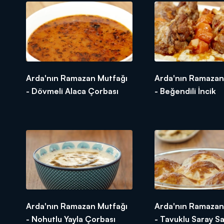
Karabiber
2 dolu tutam kuru nane
4 su bardağı sıcak su
Tarifi videomuzda!
Ramazan demek bolluk demek, bereke
lezzeti bir başka, kurulan sofranı
Arda'nın Ramazan Mutfağı
Arda'nın Ramazan
Lezzetli sofralar için tek yapmanı
- Dövmeli Alaca Çorbası
- Beğendili İncik
Arda'nın Ramazan Mutfağı
Arda'nın Ramazan
- Nohutlu Yayla Çorbası
- Tavuklu Saray S