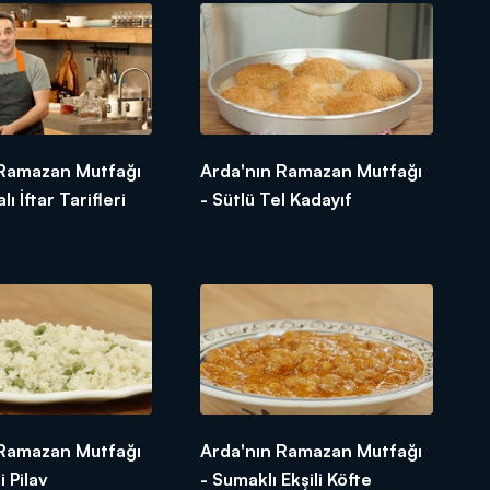
ef bir sofra! Hazırlanan yemeğin
ofralarımızı hep beraber kuracağız!
 Ramazan Mutfağı
Arda'nın Ramazan Mutfağı
lı İftar Tarifleri
- Sütlü Tel Kadayıf
 Ramazan Mutfağı
Arda'nın Ramazan Mutfağı
i Pilav
- Sumaklı Ekşili Köfte