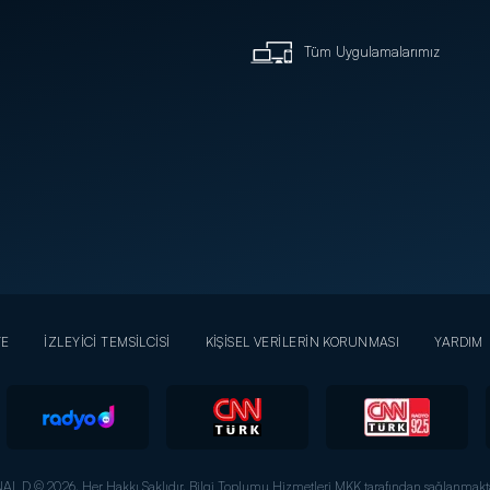
Tüm Uygulamalarımız
YE
İZLEYİCİ TEMSİLCİSİ
KİŞİSEL VERİLERİN KORUNMASI
YARDIM
AL D © 2026. Her Hakkı Saklıdır.
Bilgi Toplumu Hizmetleri MKK tarafından sağlanmakta