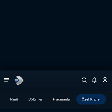
Arama
muhteşem ikili
ARAMA SONUÇLARI
Tümü
Bölümler
Fragmanlar
Özel Klipler
DİĞER SONUÇLAR