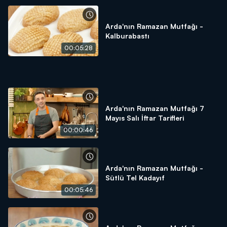
için tek yapmanız gereken "Arda'nın Ramazan Mutfağı"nı
izlemek!
Arda'nın Ramazan Mutfağı -
Kalburabastı
00:05:28
Arda'nın Ramazan Mutfağı 7
Mayıs Salı İftar Tarifleri
00:00:46
Arda'nın Ramazan Mutfağı -
Sütlü Tel Kadayıf
00:05:46