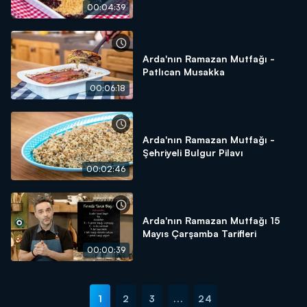
00:04:39
Arda'nın Ramazan Mutfağı -
Patlıcan Musakka
00:06:18
Arda'nın Ramazan Mutfağı -
Şehriyeli Bulgur Pilavı
00:02:46
Arda'nın Ramazan Mutfağı 15
Mayıs Çarşamba Tarifleri
00:00:39
1
2
3
...
24