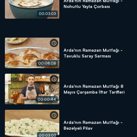
Arda'nın Ramazan Mutfağı -
Nohutlu Yayla Çorbası
00:03:03
Arda'nın Ramazan Mutfağı -
Tavuklu Saray Sarması
00:08:08
Arda'nın Ramazan Mutfağı 8
Mayıs Çarşamba İftar Tarifleri
00:00:44
Arda'nın Ramazan Mutfağı -
Bezelyeli Pilav
00:03:03