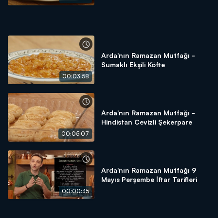
Arda'nın Ramazan Mutfağı -
Sumaklı Ekşili Köfte
00:03:58
Arda'nın Ramazan Mutfağı -
Hindistan Cevizli Şekerpare
00:05:07
Arda'nın Ramazan Mutfağı 9
Mayıs Perşembe İftar Tarifleri
00:00:35