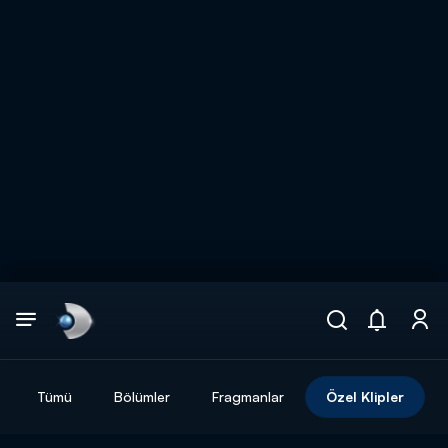
Arama
muhteşem ikili
ARAMA SONUÇLARI
Tümü
Bölümler
Fragmanlar
Özel Klipler
DİĞER SONUÇLAR