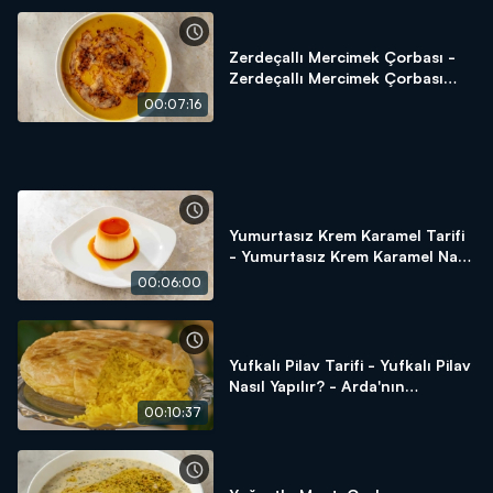
Zerdeçallı Mercimek Çorbası -
Zerdeçallı Mercimek Çorbası
Nasıl Yapılır? Arda'nın Ramazan
00:07:16
Mutfağı
Yumurtasız Krem Karamel Tarifi
- Yumurtasız Krem Karamel Nasıl
Yapılır? - Arda'nın Ramazan
00:06:00
Mutfağı
Yufkalı Pilav Tarifi - Yufkalı Pilav
Nasıl Yapılır? - Arda'nın
Ramazan Mutfağı
00:10:37