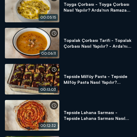
Toyga Çorbası - Toyga Çorbası
Nasıl Yapılır? Arda'nın Ramazan
Mutfağı
00:05:15
Topalak Çorbası Tarifi - Topalak
Çorbası Nasıl Yapılır? - Arda'nın
Ramazan Mutfağı
00:06:11
Tepside Milföy Pasta - Tepside
Milföy Pasta Nasıl Yapılır?
Arda'nın Ramazan Mutfağı
00:13:03
Tepside Lahana Sarması -
Tepside Lahana Sarması Nasıl
Yapılır? Arda'nın Ramazan
00:12:32
Mutfağı