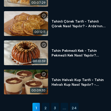
Arda'nın Ramazan Mutfağı
00:07:29
Tahinli Çörek Tarifi - Tahinli
Çörek Nasıl Yapılır? - Arda'nın
Ramazan Mutfağı
00:12:11
Tahin Pekmezli Kek - Tahin
Pekmezli Kek Nasıl Yapılır?
Arda'nın Ramazan Mutfağı
00:10:59
Tahin Helvalı Kup Tarifi - Tahin
Helvalı Kup Nasıl Yapılır? -
Arda'nın Ramazan Mutfağı
00:09:30
1
2
3
...
24