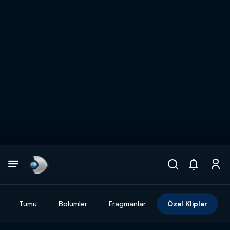
Arama
muhteşem ikili
ARAMA SONUÇLARI
Tümü
Bölümler
Fragmanlar
Özel Klipler
DİĞER SONUÇLAR