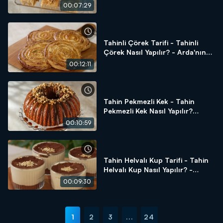
Arda'nın Ramazan Mutfağı
00:07:29
Tahinli Çörek Tarifi - Tahinli
Çörek Nasıl Yapılır? - Arda'nın
Ramazan Mutfağı
00:12:11
Tahin Pekmezli Kek - Tahin
Pekmezli Kek Nasıl Yapılır?
Arda'nın Ramazan Mutfağı
00:10:59
Tahin Helvalı Kup Tarifi - Tahin
Helvalı Kup Nasıl Yapılır? -
Arda'nın Ramazan Mutfağı
00:09:30
1
2
3
...
24