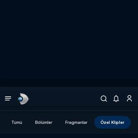
Arama
muhteşem ikili
ARAMA SONUÇLARI
Tümü
Bölümler
Fragmanlar
Özel Klipler
DİĞER SONUÇLAR