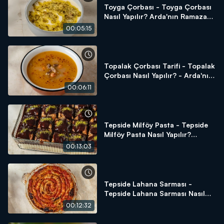
Toyga Çorbası - Toyga Çorbası
Nasıl Yapılır? Arda'nın Ramazan
Mutfağı
00:05:15
Topalak Çorbası Tarifi - Topalak
Çorbası Nasıl Yapılır? - Arda'nın
Ramazan Mutfağı
00:06:11
Tepside Milföy Pasta - Tepside
Milföy Pasta Nasıl Yapılır?
Arda'nın Ramazan Mutfağı
00:13:03
Tepside Lahana Sarması -
Tepside Lahana Sarması Nasıl
Yapılır? Arda'nın Ramazan
00:12:32
Mutfağı