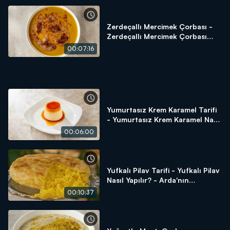
için tek yapmanız gereken "Arda'nın Ramazan Mutfağı"nı
izlemek!
Zerdeçallı Mercimek Çorbası -
Zerdeçallı Mercimek Çorbası
Nasıl Yapılır? Arda'nın Ramazan
00:07:16
Mutfağı
Yumurtasız Krem Karamel Tarifi
- Yumurtasız Krem Karamel Nasıl
Yapılır? - Arda'nın Ramazan
00:06:00
Mutfağı
Yufkalı Pilav Tarifi - Yufkalı Pilav
Nasıl Yapılır? - Arda'nın
Ramazan Mutfağı
00:10:37