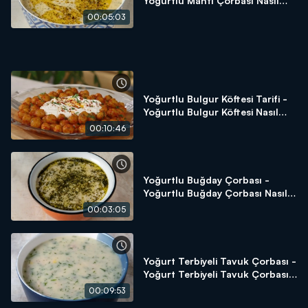
Yoğurtlu Mantı Çorbası Nasıl
Yapılır? Arda'nın Ramazan
00:05:03
Mutfağı
Yoğurtlu Bulgur Köftesi Tarifi -
Yoğurtlu Bulgur Köftesi Nasıl
Yapılır? - Arda'nın Ramazan
00:10:46
Mutfağı
Yoğurtlu Buğday Çorbası -
Yoğurtlu Buğday Çorbası Nasıl
Yapılır? Arda'nın Ramazan
00:03:05
Mutfağı
Yoğurt Terbiyeli Tavuk Çorbası -
Yoğurt Terbiyeli Tavuk Çorbası
Nasıl Yapılır? - Arda'nın
00:09:53
Ramazan Mutfağı