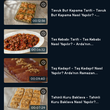
Tavuk But Kapama Tarifi - Tavuk
But Kapama Nasıl Yapılır? -
Arda'nın Ramazan Mutfağı
00:12:56
Tas Kebabı Tarifi - Tas Kebabı
Nasıl Yapılır? - Arda'nın
Ramazan Mutfağı
00:06:32
Taş Kadayıf - Taş Kadayıf Nasıl
Yapılır? Arda'nın Ramazan
Mutfağı
00:09:40
Tahinli Kuru Baklava - Tahinli
Kuru Baklava Nasıl Yapılır?
Arda'nın Ramazan Mutfağı
00:07:29