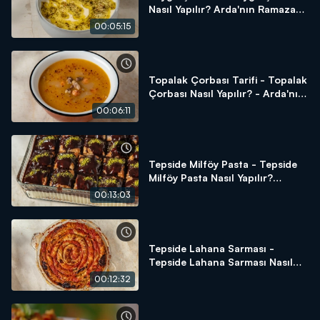
Nasıl Yapılır? Arda'nın Ramazan
Mutfağı
00:05:15
Topalak Çorbası Tarifi - Topalak
Çorbası Nasıl Yapılır? - Arda'nın
Ramazan Mutfağı
00:06:11
Tepside Milföy Pasta - Tepside
Milföy Pasta Nasıl Yapılır?
Arda'nın Ramazan Mutfağı
00:13:03
Tepside Lahana Sarması -
Tepside Lahana Sarması Nasıl
Yapılır? Arda'nın Ramazan
00:12:32
Mutfağı