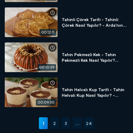
Tahinli Çörek Tarifi - Tahinli
Çörek Nasıl Yapılır? - Arda'nın
Ramazan Mutfağı
00:12:11
Tahin Pekmezli Kek - Tahin
Pekmezli Kek Nasıl Yapılır?
Arda'nın Ramazan Mutfağı
00:10:59
Tahin Helvalı Kup Tarifi - Tahin
Helvalı Kup Nasıl Yapılır? -
Arda'nın Ramazan Mutfağı
00:09:30
1
2
3
...
24