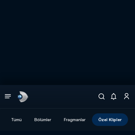
Arama
muhteşem ikili
ARAMA SONUÇLARI
Tümü
Bölümler
Fragmanlar
Özel Klipler
DİĞER SONUÇLAR