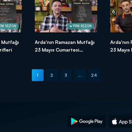
ENİ SEZON
YENİ SEZON
 Mutfağı
Arda'nın Ramazan Mutfağı
Arda'nın
ifleri
23 Mayıs Cumartesi
23 Mayıs
Tarifleri
Tarifleri
1
2
3
...
24