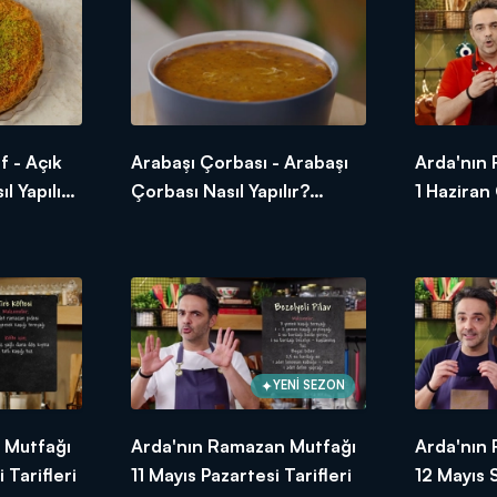
f - Açık
Arabaşı Çorbası - Arabaşı
Arda'nın
l Yapılır?
Çorbası Nasıl Yapılır?
1 Haziran
 Mutfağı
Arda'nın Ramazan Mutfağı
Tarifleri
t demek, paylaşmak demek! İster 1 tas çorba olsun, ister mükell
 huzuru bambaşka olur! Bu Ramazan'da da iftar sofralarımızı hep b
n Ramazan Mutfağı"nı izlemek!
YENİ SEZON
 Mutfağı
Arda'nın Ramazan Mutfağı
Arda'nın
 Tarifleri
11 Mayıs Pazartesi Tarifleri
12 Mayıs S