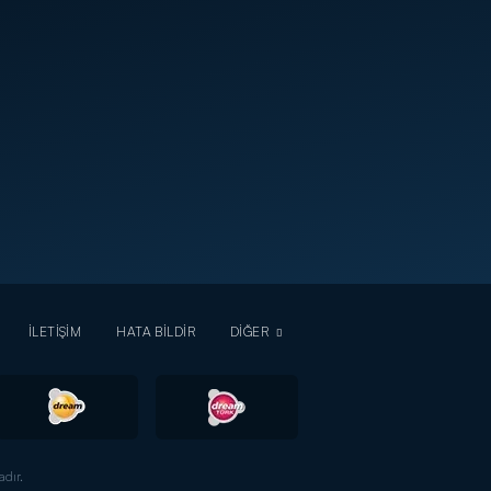
İLETİŞİM
HATA BİLDİR
DİĞER
dır.