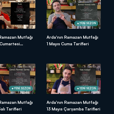
YENİ SEZON
 Ramazan Mutfağı
Arda'nın Ramazan Mutfağı
 Cumartesi
1 Mayıs Cuma Tarifleri
ef bir sofra! Hazırlanan yemeğin
eraber kuracağız! Lezzetli sofralar
YENİ SEZON
YENİ SEZON
 Ramazan Mutfağı
Arda'nın Ramazan Mutfağı
alı Tarifleri
13 Mayıs Çarşamba Tarifleri