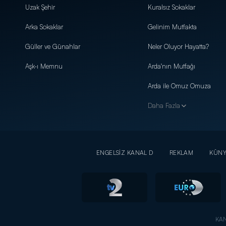
Uzak Şehir
Kuralsız Sokaklar
Arka Sokaklar
Gelinim Mutfakta
Güller ve Günahlar
Neler Oluyor Hayatta?
Aşk-ı Memnu
Arda'nın Mutfağı
Arda ile Omuz Omuza
Daha Fazla
ENGELSİZ KANAL D
REKLAM
KÜN
KAN