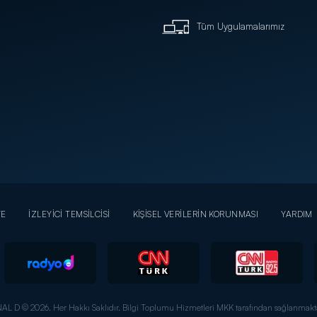
Tüm Uygulamalarımız
YE
İZLEYİCİ TEMSİLCİSİ
KİŞİSEL VERİLERİN KORUNMASI
YARDIM
AL D © 2026. Her Hakkı Saklıdır.
Bilgi Toplumu Hizmetleri MKK tarafından sağlanmakta