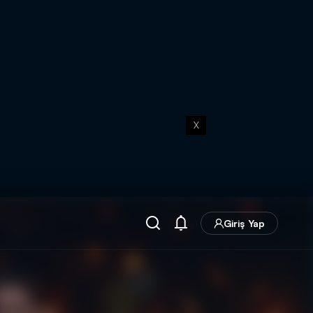
X
Giriş Yap