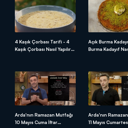
2 diş sarımsak
1 adet kırmızı kapya biber
2 adet yeşil biber
2 adet domates
1 tatlı kaşığı domates salçası
Tuz
Karabiber
4 Kaşık Çorbası Tarifi - 4
Açık Burma Kadayı
1/2 su bardağı su
Kaşık Çorbası Nasıl Yapılır?
Burma Kadayıf Nası
- Arda'nın Ramazan
Arda'nın Ramazan
Ramazan demek bolluk demek, bereke
Mutfağı
lezzeti bir başka, kurulan sofranın
için tek yapmanız gereken "Arda'nı
Arda'nın Ramazan Mutfağı
Arda'nın Ramazan
10 Mayıs Cuma İftar
11 Mayıs Cumartesi