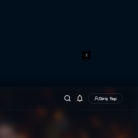
X
Giriş Yap