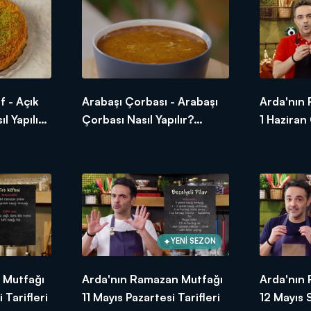
t demek, paylaşmak demek! İster 1 tas çorba olsun, ister mükell
f - Açık
Arabaşı Çorbası - Arabaşı
Arda'nın
 huzuru bambaşka olur! Bu Ramazan'da da iftar sofralarımızı hep b
l Yapılır?
Çorbası Nasıl Yapılır?
1 Haziran
n Ramazan Mutfağı"nı izlemek!
 Mutfağı
Arda'nın Ramazan Mutfağı
Tarifleri
YENİ SEZON
 Mutfağı
Arda'nın Ramazan Mutfağı
Arda'nın
 Tarifleri
11 Mayıs Pazartesi Tarifleri
12 Mayıs S