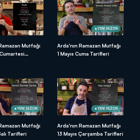
YENİ SEZON
ef bir sofra! Hazırlanan yemeğin
 Ramazan Mutfağı
Arda'nın Ramazan Mutfağı
eraber kuracağız! Lezzetli sofralar
 Cumartesi
1 Mayıs Cuma Tarifleri
YENİ SEZON
YENİ SEZON
 Ramazan Mutfağı
Arda'nın Ramazan Mutfağı
alı Tarifleri
13 Mayıs Çarşamba Tarifleri