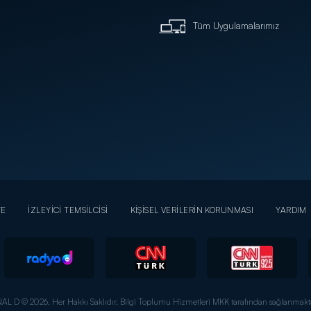
Tüm Uygulamalarımız
YE
İZLEYİCİ TEMSİLCİSİ
KİŞİSEL VERİLERİN KORUNMASI
YARDIM
AL D © 2026. Her Hakkı Saklıdır.
Bilgi Toplumu Hizmetleri MKK tarafından sağlanmakta