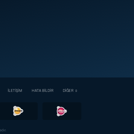
İLETİŞİM
HATA BİLDİR
DİĞER
dır.