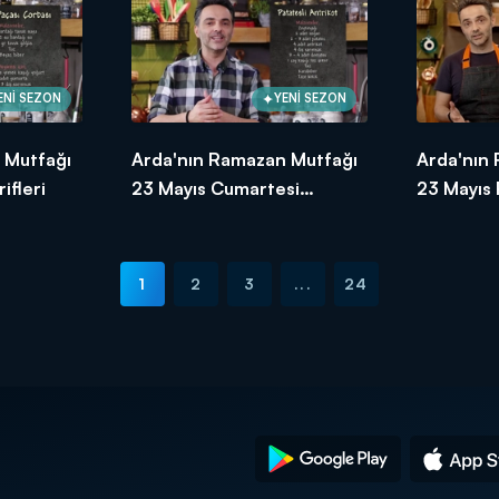
ENİ SEZON
YENİ SEZON
 Mutfağı
Arda'nın Ramazan Mutfağı
Arda'nın
ifleri
23 Mayıs Cumartesi
23 Mayıs
Tarifleri
Tarifleri
1
2
3
...
24