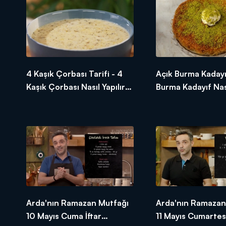
2 yemek kaşığı tereyağı
1 yemek kaşığı zeytinyağı
Tuz
Karabiber
1 tatlı kaşığı zerdeçal
Ramazan demek bolluk demek, bereke
4 Kaşık Çorbası Tarifi - 4
Açık Burma Kadayı
lezzeti bir başka, kurulan sofranın
Kaşık Çorbası Nasıl Yapılır?
Burma Kadayıf Nası
için tek yapmanız gereken "Arda'nı
- Arda'nın Ramazan
Arda'nın Ramazan
Mutfağı
Arda'nın Ramazan Mutfağı
Arda'nın Ramazan
10 Mayıs Cuma İftar
11 Mayıs Cumartesi