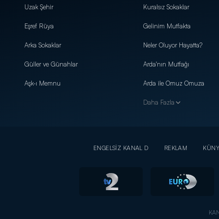
Uzak Şehir
Kuralsız Sokaklar
Eşref Rüya
Gelinim Mutfakta
Arka Sokaklar
Neler Oluyor Hayatta?
Güller ve Günahlar
Arda'nın Mutfağı
Aşk-ı Memnu
Arda ile Omuz Omuza
Daha Fazla
ENGELSİZ KANAL D
REKLAM
KÜN
KAN