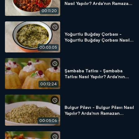
Nasıl Yapılır? Arda'nın Ramazan
Mutfağı
00:11:20
Yoğurtlu Buğday Çorbası -
Yoğurtlu Buğday Çorbası Nasıl
Yapılır? Arda'nın Ramazan
00:03:05
Mutfağı
Şambaba Tatlısı - Şambaba
Tatlısı Nasıl Yapılır? Arda'nın
Ramazan Mutfağı
00:12:24
Bulgur Pilavı - Bulgur Pilavı Nasıl
Yapılır? Arda'nın Ramazan
Mutfağı
00:05:06