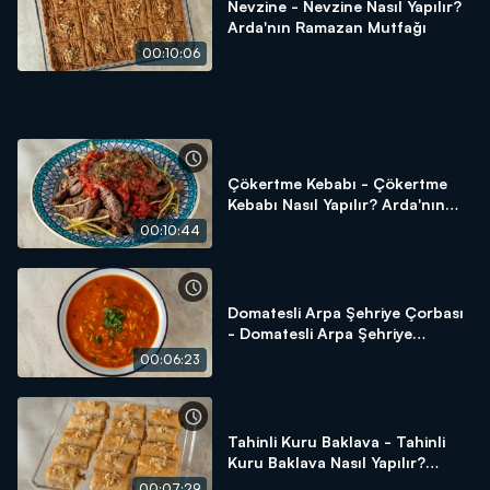
Nevzine - Nevzine Nasıl Yapılır?
Arda'nın Ramazan Mutfağı
00:10:06
Çökertme Kebabı - Çökertme
Kebabı Nasıl Yapılır? Arda'nın
Ramazan Mutfağı
00:10:44
Domatesli Arpa Şehriye Çorbası
- Domatesli Arpa Şehriye
Çorbası Nasıl Yapılır? Arda'nın
00:06:23
Ramazan Mutfağı
Tahinli Kuru Baklava - Tahinli
Kuru Baklava Nasıl Yapılır?
Arda'nın Ramazan Mutfağı
00:07:29