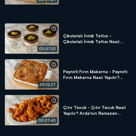
Çikolatalı İrmik Tatlısı -
Çikolatalı İrmik Tatlısı Nasıl
Yapılır? Arda'nın Ramazan
00:07:01
Mutfağı
Peynirli Fırın Makarna - Peynirli
Fırın Makarna Nasıl Yapılır?
Arda'nın Ramazan Mutfağı
00:12:27
Çıtır Tavuk - Çıtır Tavuk Nasıl
Yapılır? Arda'nın Ramazan
Mutfağı
00:07:43