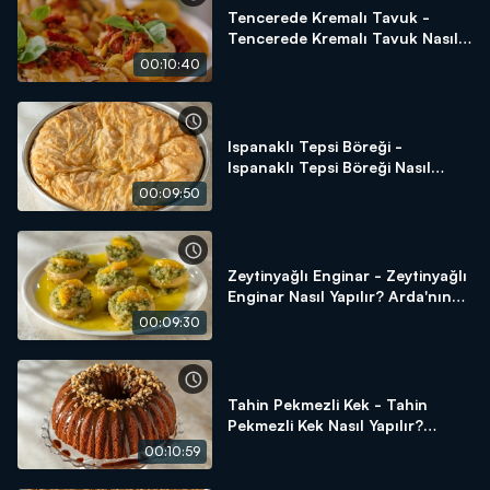
Tencerede Kremalı Tavuk -
Tencerede Kremalı Tavuk Nasıl
Yapılır? Arda'nın Ramazan
00:10:40
Mutfağı
Ispanaklı Tepsi Böreği -
Ispanaklı Tepsi Böreği Nasıl
Yapılır? Arda'nın Ramazan
00:09:50
Mutfağı
Zeytinyağlı Enginar - Zeytinyağlı
Enginar Nasıl Yapılır? Arda'nın
Ramazan Mutfağı
00:09:30
Tahin Pekmezli Kek - Tahin
Pekmezli Kek Nasıl Yapılır?
Arda'nın Ramazan Mutfağı
00:10:59