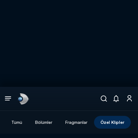
Arama
muhteşem ikili
ARAMA SONUÇLARI
Tümü
Bölümler
Fragmanlar
Özel Klipler
DİĞER SONUÇLAR