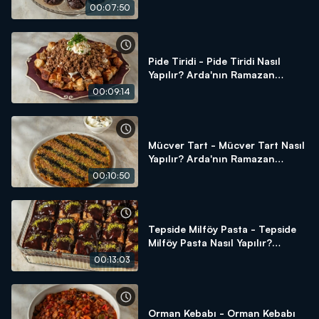
Ramazan Mutfağı
00:07:50
Pide Tiridi - Pide Tiridi Nasıl
Yapılır? Arda'nın Ramazan
Mutfağı
00:09:14
Mücver Tart - Mücver Tart Nasıl
Yapılır? Arda'nın Ramazan
Mutfağı
00:10:50
Tepside Milföy Pasta - Tepside
Milföy Pasta Nasıl Yapılır?
Arda'nın Ramazan Mutfağı
00:13:03
Orman Kebabı - Orman Kebabı