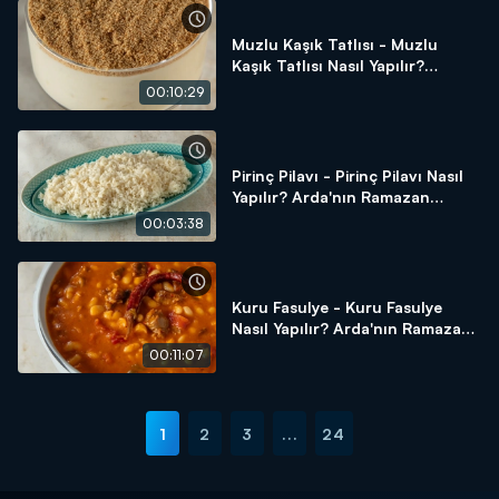
Muzlu Kaşık Tatlısı - Muzlu
Kaşık Tatlısı Nasıl Yapılır?
Arda'nın Ramazan Mutfağı
00:10:29
Pirinç Pilavı - Pirinç Pilavı Nasıl
Yapılır? Arda'nın Ramazan
Mutfağı
00:03:38
Kuru Fasulye - Kuru Fasulye
Nasıl Yapılır? Arda'nın Ramazan
Mutfağı
00:11:07
1
2
3
...
24