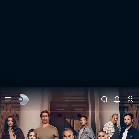
Arama
muhteşem ikili
ARAMA SONUÇLARI
DİĞER SONUÇLAR