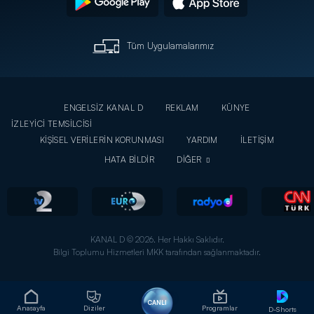
Tüm Uygulamalarımız
ENGELSİZ KANAL D
REKLAM
KÜNYE
İZLEYİCİ TEMSİLCİSİ
KİŞİSEL VERİLERİN KORUNMASI
YARDIM
İLETİŞİM
HATA BİLDİR
DİĞER
KANAL D © 2026. Her Hakkı Saklıdır.
Bilgi Toplumu Hizmetleri MKK tarafından sağlanmaktadır.
CANLI
Anasayfa
Diziler
Programlar
D-Shorts