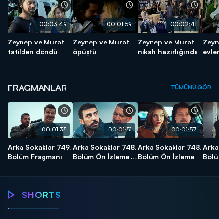
00:03:49
00:01:59
00:02:41
Zeynep ve Murat
Zeynep ve Murat
Zeynep ve Murat
Zeyn
tatilden döndü
öpüştü
nikah hazırlığında
evle
FRAGMANLAR
TÜMÜNÜ GÖR
00:01:35
00:01:51
00:01:57
Arka Sokaklar 749.
Arka Sokaklar 748.
Arka Sokaklar 748.
Arka
Bölüm Fragmanı
Bölüm Ön İzleme -
Bölüm Ön İzleme
Bölü
2
Arka Sokaklar
Arka Sokaklar
Arka Sokaklar
SHORTS
Vatan size
Ürgüp'te
Tunç'un, Nazike
Tun
minnettar...
operasyon!
ile imtihanı!
acıs