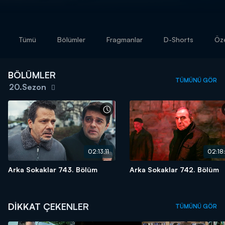
Tümü
Bölümler
Fragmanlar
D-Shorts
Öze
BÖLÜMLER
TÜMÜNÜ GÖR
20.Sezon
02:13:11
02:18:
Arka Sokaklar 743. Bölüm
Arka Sokaklar 742. Bölüm
DİKKAT ÇEKENLER
TÜMÜNÜ GÖR