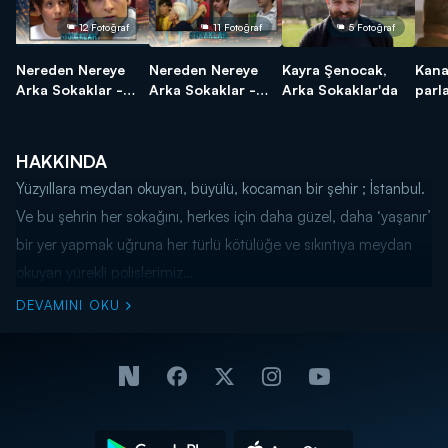
12 Fotoğraf
11 Fotoğraf
5 Fotoğraf
Nereden Nereye
Nereden Nereye
Kayra Şenocak,
Kana
Arka Sokaklar -
Arka Sokaklar -
Arka Sokaklar'da
parla
Kerimhan Duman
Furkan Göksel
seçi
(Tunç)
(Metin) ve Onur
Bay (Tekin)
HAKKINDA
Yüzyıllara meydan okuyan, büyülü, kocaman bir şehir ; İstanbul.
Ve bu şehrin her sokağını, herkes için daha güzel, daha ‘yaşanır’
bir yer yapmak uğruna her türlü kötülüğe ve sıkıntıya meydan
okuyan yürekli polislerimiz…
DEVAMINI OKU