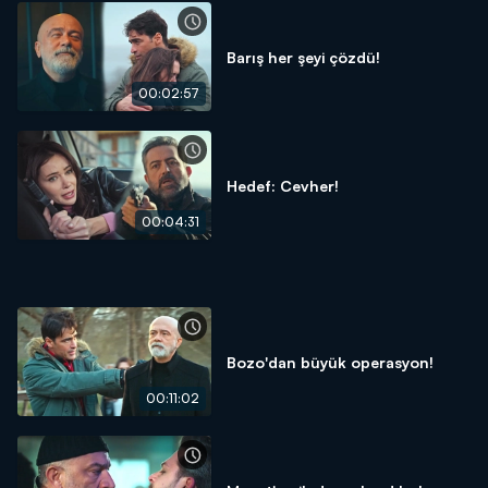
Barış her şeyi çözdü!
00:02:57
Hedef: Cevher!
00:04:31
Bozo'dan büyük operasyon!
00:11:02