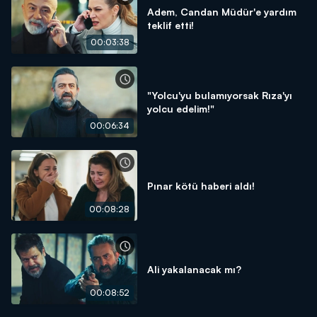
Adem, Candan Müdür'e yardım
teklif etti!
00:03:38
"Yolcu'yu bulamıyorsak Rıza'yı
yolcu edelim!"
00:06:34
Pınar kötü haberi aldı!
00:08:28
Ali yakalanacak mı?
00:08:52