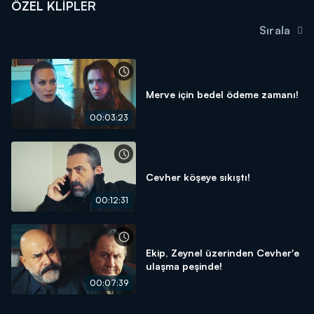
ÖZEL KLIPLER
Sırala
Merve için bedel ödeme zamanı!
00:03:23
Cevher köşeye sıkıştı!
00:12:31
Ekip, Zeynel üzerinden Cevher'e
ulaşma peşinde!
00:07:39