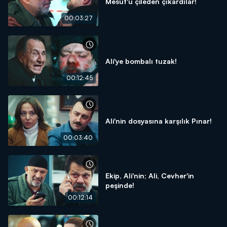
Mesut'u çileden çıkardılar!
00:03:27
Ali'ye bombalı tuzak!
00:12:45
Ali'nin dosyasına karşılık Pınar!
00:03:40
Ekip, Ali'nin; Ali, Cevher'in
peşinde!
00:12:14