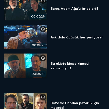
Barış, Adem Ağa'yı infaz etti!
00:06:29
Aşk dolu öpücük her şeyi çözer
00:05:21
Bu ekipte kimse kimseyi
satmamıştır!
00:05:10
Bozo ve Candan pazarlık için
masada!