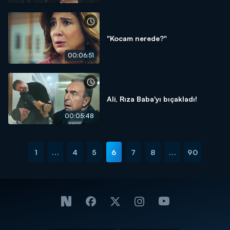
"Kocam nerede?"
00:06:51
Ali, Rıza Baba'yı bıçakladı!
00:05:48
1
...
4
5
6
7
8
...
90