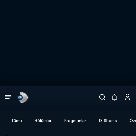
Arama
muhteşem ikili
ARAMA SONUÇLARI
Tümü
Bölümler
Fragmanlar
D-Shorts
Öze
DİĞER SONUÇLAR