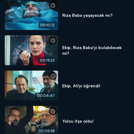
Rıza Baba yaşayacak mı?
00:10:12
Ekip, Rıza Baba'yı bulabilecek
mi?
00:19:23
Ekip, Ali'yi öğrendi!
00:04:47
Yolcu ifşa oldu!
00:05:38