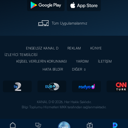
Tüm Uygulamalarımız
ENGELSİZ KANAL D
REKLAM
KÜNYE
İZLEYİCİ TEMSİLCİSİ
KİŞİSEL VERİLERİN KORUNMASI
YARDIM
İLETİŞİM
HATA BİLDİR
DİĞER
KANAL D © 2026. Her Hakkı Saklıdır.
Bilgi Toplumu Hizmetleri MKK tarafından sağlanmaktadır.
CANLI