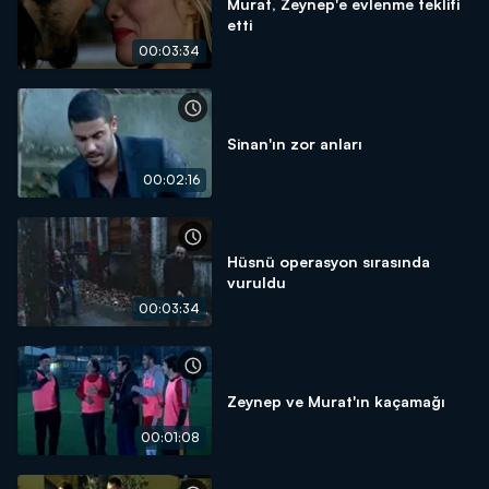
Murat, Zeynep'e evlenme teklifi
etti
00:03:34
Sinan'ın zor anları
00:02:16
Hüsnü operasyon sırasında
vuruldu
00:03:34
Zeynep ve Murat'ın kaçamağı
00:01:08