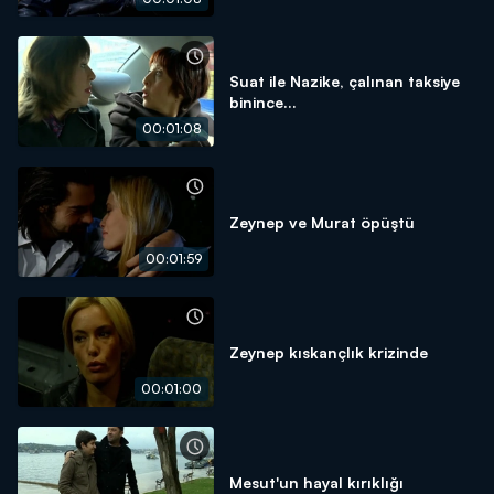
Suat ile Nazike, çalınan taksiye
binince...
00:01:08
Zeynep ve Murat öpüştü
00:01:59
Zeynep kıskançlık krizinde
00:01:00
Mesut'un hayal kırıklığı