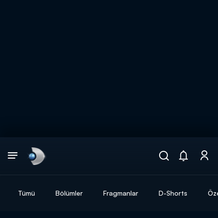
Arama
muhteşem ikili
ARAMA SONUÇLARI
Tümü
Bölümler
Fragmanlar
D-Shorts
Öze
DİĞER SONUÇLAR