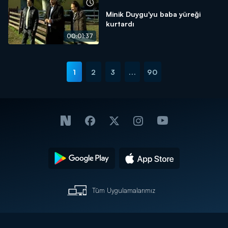
Minik Duygu'yu baba yüreği
kurtardı
00:01:37
1
2
3
...
90
Tüm Uygulamalarımız