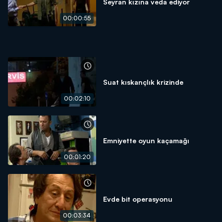
Seyran kızına veda ediyor
00:00:55
Suat kıskançlık krizinde
00:02:10
Emniyette oyun kaçamağı
00:01:20
Evde bit operasyonu
00:03:34