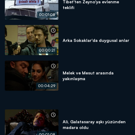
Tibet'ten Zeyno'ya evlenme
teklifi
00:01:08
Arka Sokaklar'da duygusal anlar
00:00:21
Melek ve Mesut arasında
yakınlaşma
00:04:29
Ali, Galatasaray aşkı yüzünden
madara oldu
00:01:08