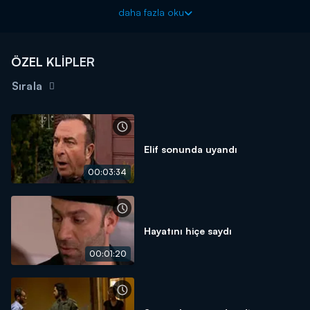
Arka Sokaklar yeni bölümüyle cuma akşamı 20.00'da Kanal
daha fazla oku
D'de!
ÖZEL KLİPLER
Sırala
Elif sonunda uyandı
00:03:34
Hayatını hiçe saydı
00:01:20