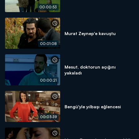
00:00:53
Murat Zeynep'e kavuştu
00:01:08
Mesut, doktorun açığını
yakaladı
00:00:21
Bengü'yle yılbaşı eğlencesi
00:03:39