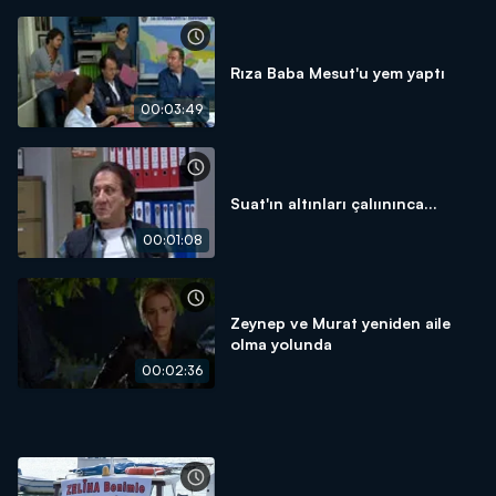
Rıza Baba Mesut'u yem yaptı
00:03:49
Suat'ın altınları çalıınınca...
00:01:08
Zeynep ve Murat yeniden aile
olma yolunda
00:02:36