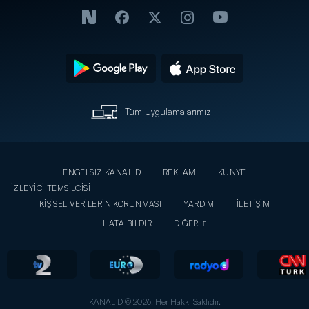
Tüm Uygulamalarımız
ENGELSİZ KANAL D
REKLAM
KÜNYE
İZLEYİCİ TEMSİLCİSİ
KİŞİSEL VERİLERİN KORUNMASI
YARDIM
İLETİŞİM
HATA BİLDİR
DİĞER
KANAL D © 2026. Her Hakkı Saklıdır.