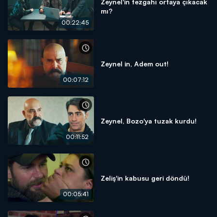
Zeynel'in tezgahı ortaya çıkacak
mı?
00:22:45
Zeynel in, Adem out!
00:07:12
Zeynel, Bozo'ya tuzak kurdu!
00:11:52
Zeliş'in kabusu geri döndü!
00:05:41