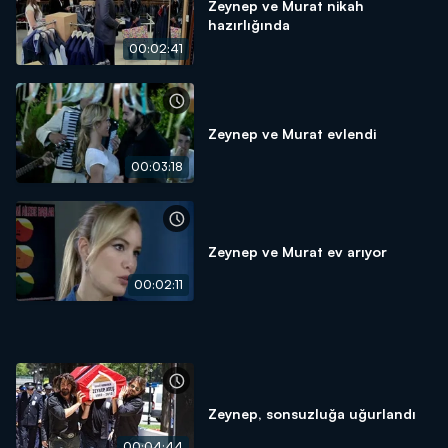
Zeynep ve Murat nikah
hazırlığında
00:02:41
Zeynep ve Murat evlendi
00:03:18
Zeynep ve Murat ev arıyor
00:02:11
Zeynep, sonsuzluğa uğurlandı
00:04:44