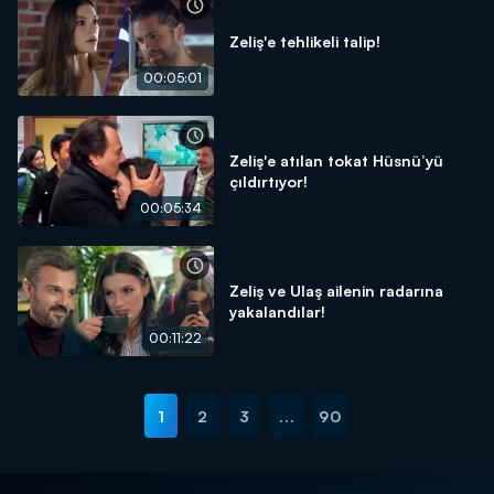
Zeliş'e tehlikeli talip!
00:05:01
Zeliş'e atılan tokat Hüsnü’yü
çıldırtıyor!
00:05:34
Zeliş ve Ulaş ailenin radarına
yakalandılar!
00:11:22
1
2
3
...
90