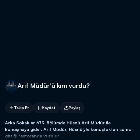
Arif Müdür'ü kim vurdu?
Takip Et
Kaydet
Paylaş
Arka Sokaklar 679. Bölümde Hüsnü Arif Müdür ile
konuşmaya gider. Arif Müdür, Hüsnü'yle konuştuktan sonra
gittiği restoranda vurulur!