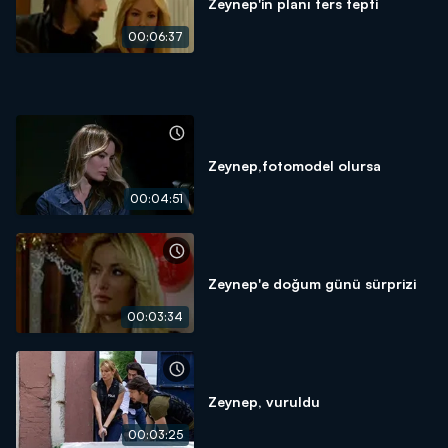
Zeynep'in planı ters tepti
00:06:37
Zeynep,fotomodel olursa
00:04:51
Zeynep'e doğum günü sürprizi
00:03:34
Zeynep, vuruldu
00:03:25