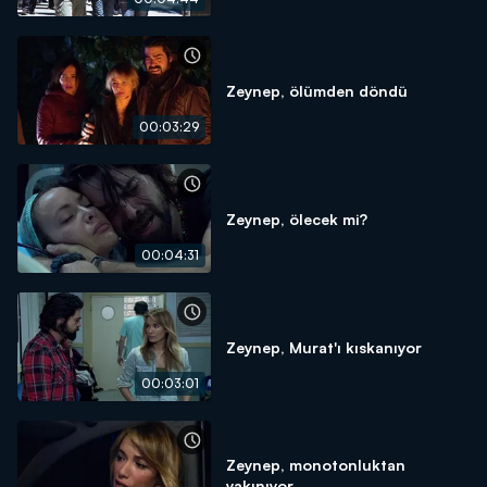
Zeynep, ölümden döndü
00:03:29
Zeynep, ölecek mi?
00:04:31
Zeynep, Murat'ı kıskanıyor
00:03:01
Zeynep, monotonluktan
yakınıyor