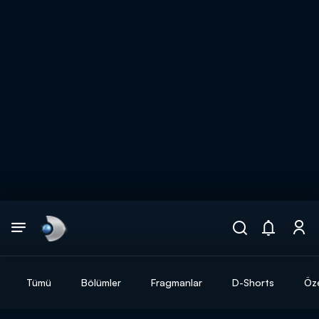
Arama
muhteşem ikili
ARAMA SONUÇLARI
Tümü
Bölümler
Fragmanlar
D-Shorts
Öze
DİĞER SONUÇLAR