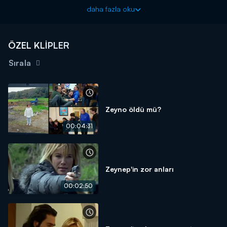
daha fazla oku
Arka Sokaklar aksiyon dolu bölümleriyle cuma akşamları saat
20.00'da Kanal D'de!
ÖZEL KLİPLER
Sırala
Zeyno öldü mü?
00:04:31
Zeynep'in zor anları
00:02:50