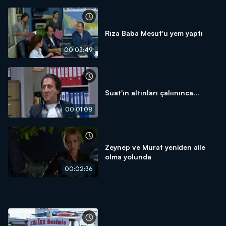
Rıza Baba Mesut'u yem yaptı
00:03:49
Suat'ın altınları çalıınınca...
00:01:08
Zeynep ve Murat yeniden aile
olma yolunda
00:02:36