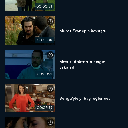
00:00:53
Murat Zeynep'e kavuştu
00:01:08
Mesut, doktorun açığını
yakaladı
00:00:21
Bengü'yle yılbaşı eğlencesi
00:03:39