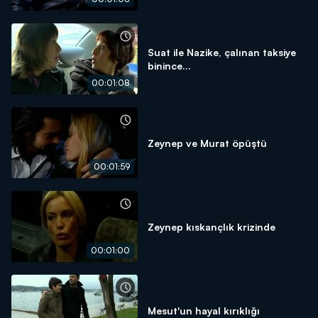
Suat ile Nazike, çalınan taksiye
binince...
00:01:08
Zeynep ve Murat öpüştü
00:01:59
Zeynep kıskançlık krizinde
00:01:00
Mesut'un hayal kırıklığı