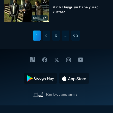
Minik Duygu'yu baba yüreği
kurtardı
00:01:37
1
2
3
...
90
Tüm Uygulamalarımız