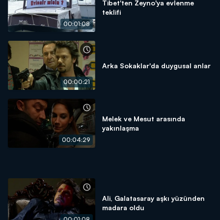
Tibet'ten Zeyno'ya evlenme
teklifi
00:01:08
Arka Sokaklar'da duygusal anlar
00:00:21
Melek ve Mesut arasında
yakınlaşma
00:04:29
Ali, Galatasaray aşkı yüzünden
madara oldu
00:01:08