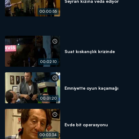
Seyran kızına veda ediyor
00:00:55
Suat kıskançlık krizinde
00:02:10
Emniyette oyun kaçamağı
00:01:20
Evde bit operasyonu
00:03:34