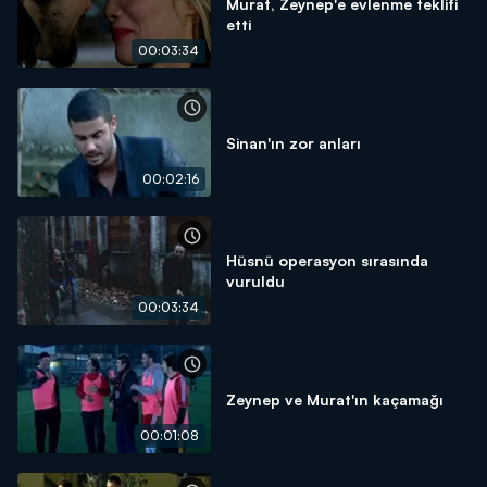
Murat, Zeynep'e evlenme teklifi
etti
00:03:34
Sinan'ın zor anları
00:02:16
Hüsnü operasyon sırasında
vuruldu
00:03:34
Zeynep ve Murat'ın kaçamağı
00:01:08