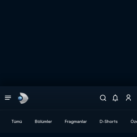
Arama
muhteşem ikili
ARAMA SONUÇLARI
Tümü
Bölümler
Fragmanlar
D-Shorts
Öze
DİĞER SONUÇLAR