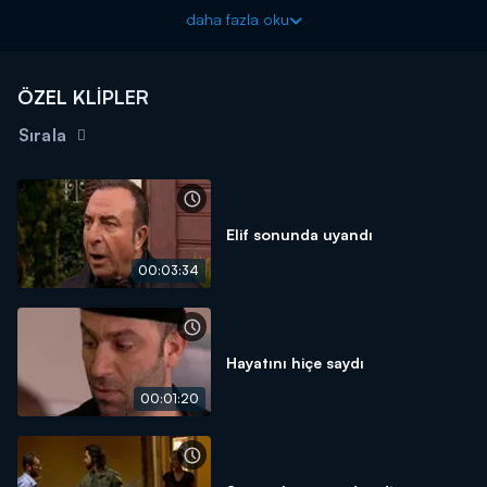
daha fazla oku
Arka Sokaklar aksiyon dolu bölümleriyle cuma akşamları saat
20.00'da Kanal D'de!
ÖZEL KLİPLER
Sırala
Elif sonunda uyandı
00:03:34
Hayatını hiçe saydı
00:01:20