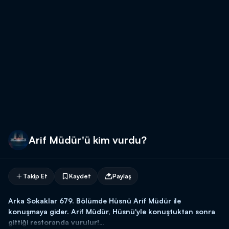
Arif Müdür'ü kim vurdu?
Takip Et
Kaydet
Paylaş
Arka Sokaklar 679. Bölümde Hüsnü Arif Müdür ile
konuşmaya gider. Arif Müdür, Hüsnü'yle konuştuktan sonra
gittiği restoranda vurulur!