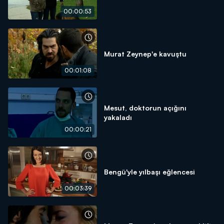
00:00:53
Murat Zeynep'e kavuştu
00:01:08
Mesut, doktorun açığını
yakaladı
00:00:21
Bengü'yle yılbaşı eğlencesi
00:03:39