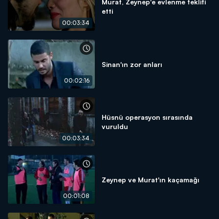
Murat, Zeynep'e evlenme teklifi
etti
00:03:34
Sinan'ın zor anları
00:02:16
Hüsnü operasyon sırasında
vuruldu
00:03:34
Zeynep ve Murat'ın kaçamağı
00:01:08