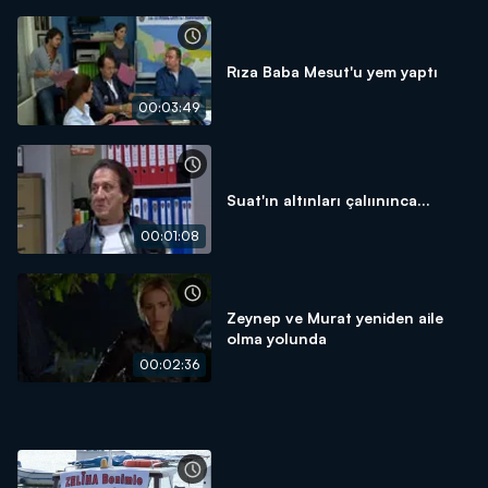
Rıza Baba Mesut'u yem yaptı
00:03:49
Suat'ın altınları çalıınınca...
00:01:08
Zeynep ve Murat yeniden aile
olma yolunda
00:02:36