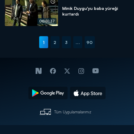
Minik Duygu'yu baba yüreği
kurtardı
00:01:37
1
2
3
...
90
Tüm Uygulamalarımız