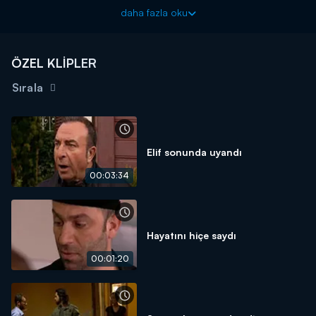
daha fazla oku
Arka Sokaklar yeni bölümleriyle cuma akşamları 20.00'da
Kanal D'de!
ÖZEL KLİPLER
Sırala
Elif sonunda uyandı
00:03:34
Hayatını hiçe saydı
00:01:20