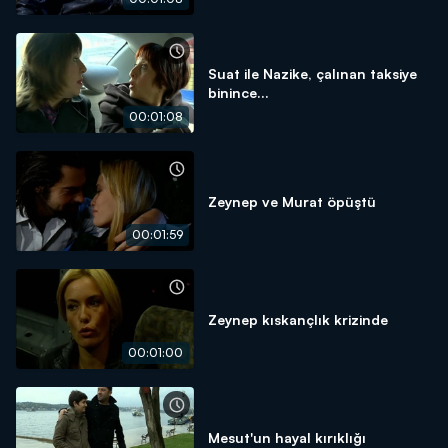
Suat ile Nazike, çalınan taksiye
binince...
00:01:08
Zeynep ve Murat öpüştü
00:01:59
Zeynep kıskançlık krizinde
00:01:00
Mesut'un hayal kırıklığı