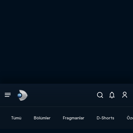
Arama
muhteşem ikili
ARAMA SONUÇLARI
Tümü
Bölümler
Fragmanlar
D-Shorts
Öze
DİĞER SONUÇLAR