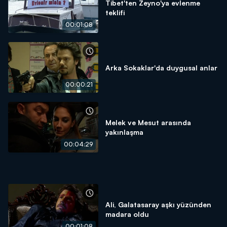
Tibet'ten Zeyno'ya evlenme
teklifi
00:01:08
Arka Sokaklar'da duygusal anlar
00:00:21
Melek ve Mesut arasında
yakınlaşma
00:04:29
Ali, Galatasaray aşkı yüzünden
madara oldu
00:01:08