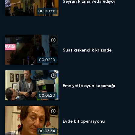
Seyran kızına veda ediyor
00:00:55
Suat kıskançlık krizinde
00:02:10
Emniyette oyun kaçamağı
00:01:20
Evde bit operasyonu
00:03:34