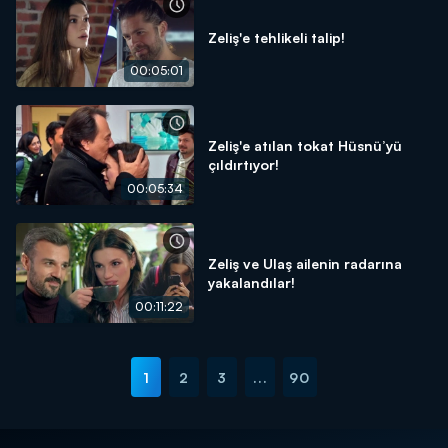
Zeliş'e tehlikeli talip!
00:05:01
Zeliş'e atılan tokat Hüsnü’yü
çıldırtıyor!
00:05:34
Zeliş ve Ulaş ailenin radarına
yakalandılar!
00:11:22
1
2
3
...
90