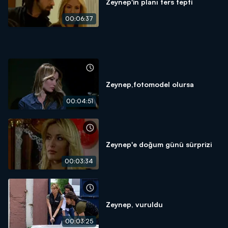
Zeynep'in planı ters tepti
00:06:37
Zeynep,fotomodel olursa
00:04:51
Zeynep'e doğum günü sürprizi
00:03:34
Zeynep, vuruldu
00:03:25