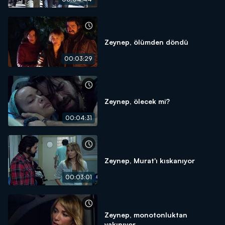
Zeynep, ölümden döndü
00:03:29
Zeynep, ölecek mi?
00:04:31
Zeynep, Murat'ı kıskanıyor
00:03:01
Zeynep, monotonluktan
yakınıyor