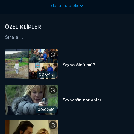
Arka Sokaklar yeni bölümüyle cuma akşamı 20.00'da Kanal
daha fazla oku
D'de!
ÖZEL KLİPLER
Sırala
Zeyno öldü mü?
00:04:31
Zeynep'in zor anları
00:02:50