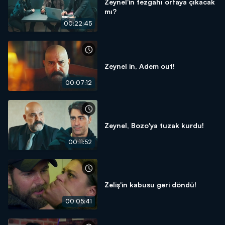
Zeynel'in tezgahı ortaya çıkacak
mı?
00:22:45
Zeynel in, Adem out!
00:07:12
Zeynel, Bozo'ya tuzak kurdu!
00:11:52
Zeliş'in kabusu geri döndü!
00:05:41