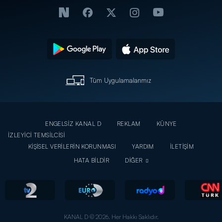
Tüm Uygulamalarımız
ENGELSİZ KANAL D
REKLAM
KÜNYE
İZLEYİCİ TEMSİLCİSİ
KİŞİSEL VERİLERİN KORUNMASI
YARDIM
İLETİŞİM
HATA BİLDİR
DİĞER
KANAL D © 2026. Her Hakkı Saklıdır.