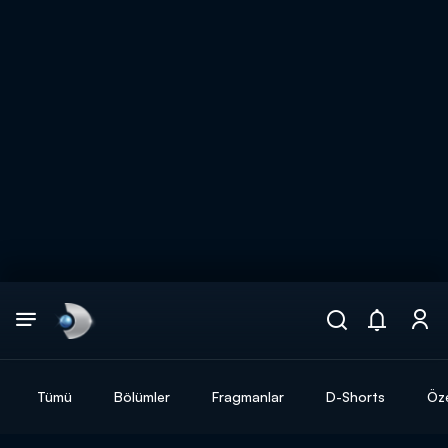
Arama
muhteşem ikili
ARAMA SONUÇLARI
Tümü
Bölümler
Fragmanlar
D-Shorts
Öze
DİĞER SONUÇLAR