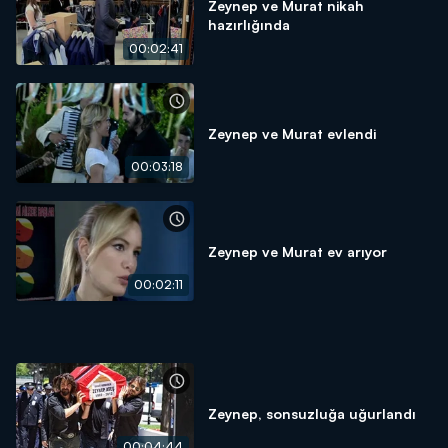
Zeynep ve Murat nikah
hazırlığında
00:02:41
Zeynep ve Murat evlendi
00:03:18
Zeynep ve Murat ev arıyor
00:02:11
Zeynep, sonsuzluğa uğurlandı
00:04:44