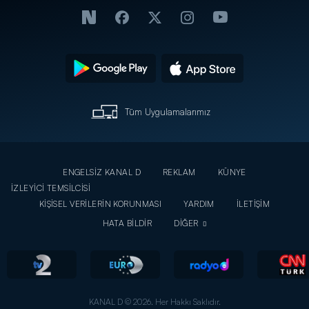
Tüm Uygulamalarımız
ENGELSİZ KANAL D
REKLAM
KÜNYE
İZLEYİCİ TEMSİLCİSİ
KİŞİSEL VERİLERİN KORUNMASI
YARDIM
İLETİŞİM
HATA BİLDİR
DİĞER
KANAL D © 2026. Her Hakkı Saklıdır.