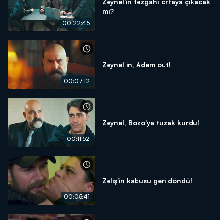
Zeynel'in tezgahı ortaya çıkacak
mı?
00:22:45
Zeynel in, Adem out!
00:07:12
Zeynel, Bozo'ya tuzak kurdu!
00:11:52
Zeliş'in kabusu geri döndü!
00:05:41