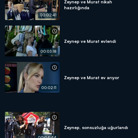
Zeynep ve Murat nikah
hazırlığında
00:02:41
Zeynep ve Murat evlendi
00:03:18
Zeynep ve Murat ev arıyor
00:02:11
Zeynep, sonsuzluğa uğurlandı
00:04:44