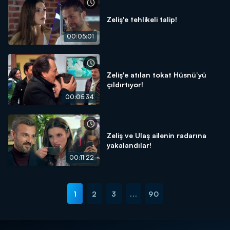
Zeliş'e tehlikeli talip!
00:05:01
Zeliş'e atılan tokat Hüsnü’yü
çıldırtıyor!
00:05:34
Zeliş ve Ulaş ailenin radarına
yakalandılar!
00:11:22
1
2
3
...
90