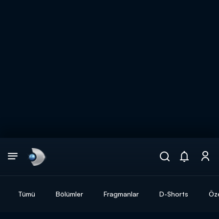
Arama
muhteşem ikili
ARAMA SONUÇLARI
Tümü
Bölümler
Fragmanlar
D-Shorts
Öze
DİĞER SONUÇLAR