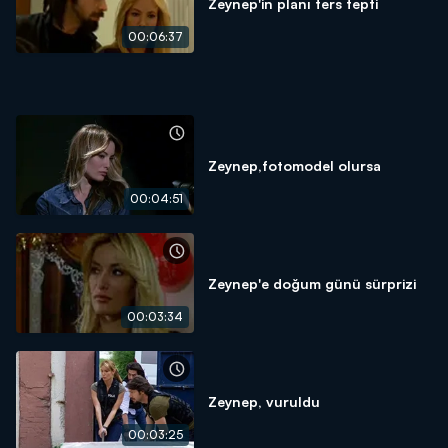
Zeynep'in planı ters tepti
00:06:37
Zeynep,fotomodel olursa
00:04:51
Zeynep'e doğum günü sürprizi
00:03:34
Zeynep, vuruldu
00:03:25