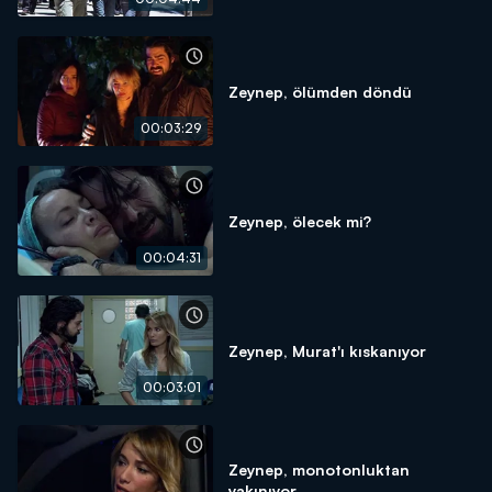
Zeynep, ölümden döndü
00:03:29
Zeynep, ölecek mi?
00:04:31
Zeynep, Murat'ı kıskanıyor
00:03:01
Zeynep, monotonluktan
yakınıyor