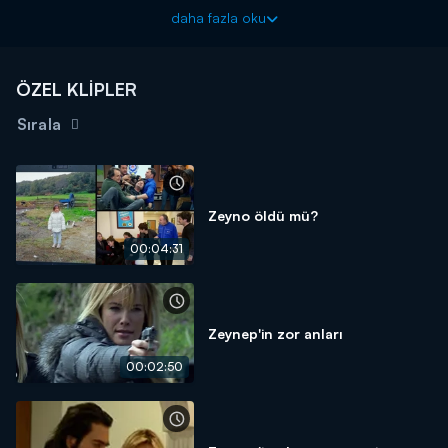
Arka Sokaklar aksiyon dolu bölümleriyle cuma akşamları saat
daha fazla oku
20.00'da Kanal D'de!
ÖZEL KLİPLER
Sırala
Zeyno öldü mü?
00:04:31
Zeynep'in zor anları
00:02:50