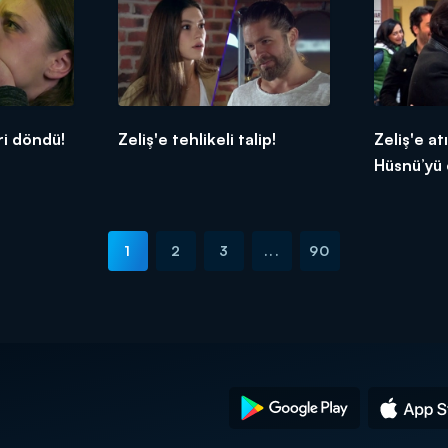
ri döndü!
Zeliş'e tehlikeli talip!
Zeliş'e at
Hüsnü’yü ç
1
2
3
...
90