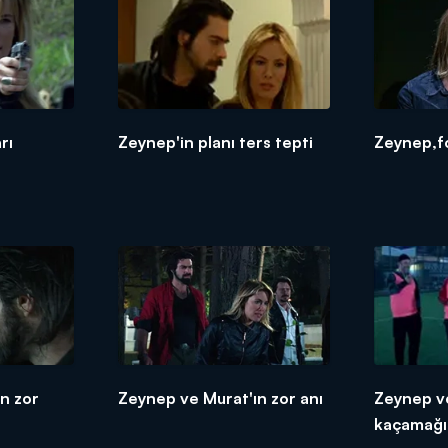
rı
Zeynep'in planı ters tepti
Zeynep,f
n zor
Zeynep ve Murat'ın zor anı
Zeynep v
kaçamağı