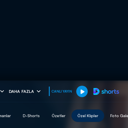
muhteşem ikili
DAHA FAZLA
CANLI YAYIN
I
manlar
D-Shorts
Özetler
Özel Klipler
Foto Gale