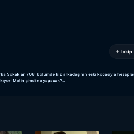
Takip 
ka Sokaklar 708. bölümde kız arkadaşının eski kocasıyla hesapla
çıkıyor! Metin şimdi ne yapacak?
ma akşamları 20.00'da Kanal D'de!