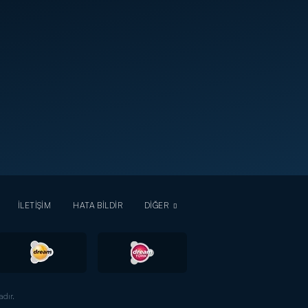
İLETİŞİM
HATA BİLDİR
DİĞER
dır.