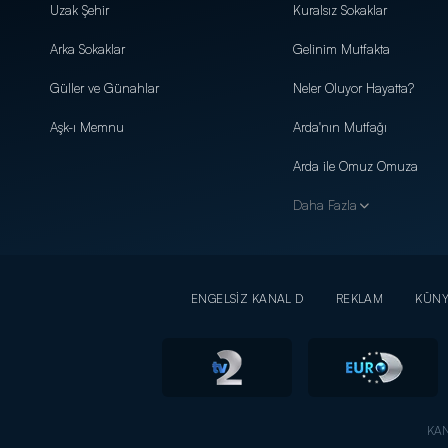
Uzak Şehir
Kuralsız Sokaklar
Arka Sokaklar
Gelinim Mutfakta
Güller ve Günahlar
Neler Oluyor Hayatta?
Aşk-ı Memnu
Arda'nın Mutfağı
Arda ile Omuz Omuza
Daha Fazla
ENGELSİZ KANAL D
REKLAM
KÜN
KAN