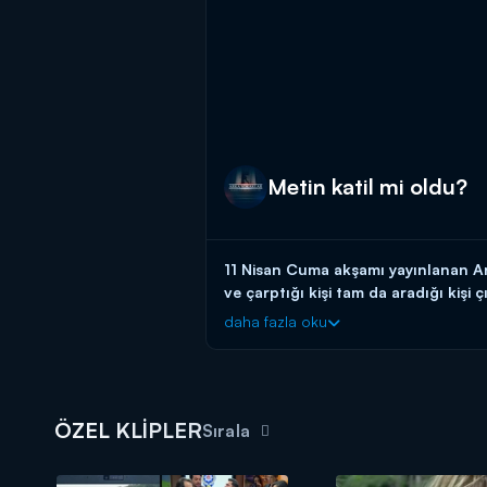
Metin katil mi oldu?
11 Nisan Cuma akşamı yayınlanan Ar
ve çarptığı kişi tam da aradığı kişi 
daha fazla oku
Arka Sokaklar yeni bölümleriyle cu
ÖZEL KLİPLER
Sırala