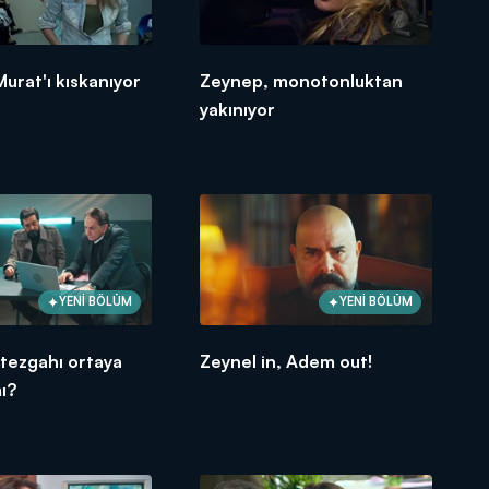
urat'ı kıskanıyor
Zeynep, monotonluktan
yakınıyor
YENİ BÖLÜM
YENİ BÖLÜM
 tezgahı ortaya
Zeynel in, Adem out!
ı?