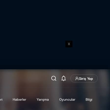
X
Giriş Yap
ri
Haberler
Yarışma
Oyuncular
Bilgi